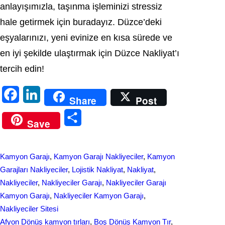
anlayışımızla, taşınma işleminizi stressiz
hale getirmek için buradayız. Düzce’deki
eşyalarınızı, yeni evinize en kısa sürede ve
en iyi şekilde ulaştırmak için Düzce Nakliyat’ı
tercih edin!
F
L
Share
Post
a
i
S
Save
c
n
h
e
k
a
Kamyon Garajı
, 
Kamyon Garajı Nakliyeciler
, 
Kamyon
b
e
r
Garajları Nakliyeciler
, 
Lojistik Nakliyat
, 
Nakliyat
, 
o
d
Nakliyeciler
, 
Nakliyeciler Garajı
, 
Nakliyeciler Garajı
e
Kamyon Garajı
, 
Nakliyeciler Kamyon Garajı
, 
o
I
Nakliyeciler Sitesi
k
n
Afyon Dönüş kamyon tırları
, 
Boş Dönüş Kamyon Tır
, 