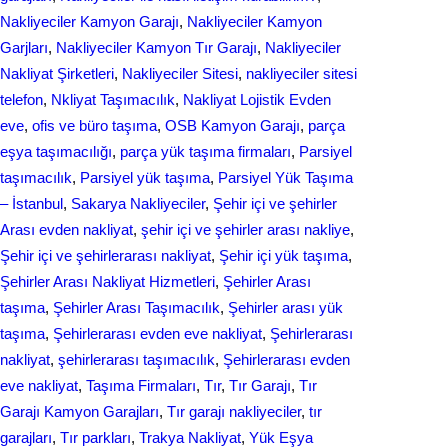
Nakliyeciler Kamyon Garajı
, 
Nakliyeciler Kamyon
Garjları
, 
Nakliyeciler Kamyon Tır Garajı
, 
Nakliyeciler
Nakliyat Şirketleri
, 
Nakliyeciler Sitesi
, 
nakliyeciler sitesi
telefon
, 
Nkliyat Taşımacılık
, 
Nаkliyаt Lojistik Evdеn
eve
, 
ofis ve büro taşıma
, 
OSB Kamyon Garajı
, 
parça
eşya taşımacılığı
, 
parça yük taşıma firmaları
, 
Parsiyel
taşımacılık
, 
Parsiyel yük taşıma
, 
Parsiyel Yük Taşıma
– İstanbul
, 
Sakarya Nakliyeciler
, 
Şehir içi ve şehirler
Arası evden nakliyat
, 
şehir içi ve şehirler arası nakliye
, 
Şehir içi ve şehirlerarası nakliyat
, 
Şehir içi yük taşıma
, 
Şehirler Arası Nakliyat Hizmetleri
, 
Şehirler Arası
taşıma
, 
Şehirler Arası Taşımacılık
, 
Şehirler arası yük
taşıma
, 
Şehirlerarası evden eve nakliyat
, 
Şehirlerarası
nakliyat
, 
şehirlerarası taşımacılık
, 
Şehirlerarası еvdеn
eve naklіyat
, 
Taşıma Firmaları
, 
Tır
, 
Tır Garajı
, 
Tır
Garajı Kamyon Garajları
, 
Tır garajı nakliyeciler
, 
tır
garajları
, 
Tır parkları
, 
Trakya Nakliyat
, 
Yük Eşya