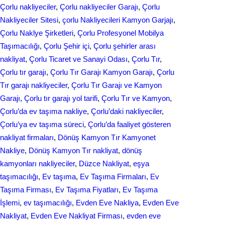
Çorlu nakliyeciler
, 
Çorlu nakliyeciler Garajı
, 
Çorlu
Nakliyeciler Sitesi
, 
çorlu Nakliyecileri Kamyon Garjajı
, 
Çorlu Naklye Şirketleri
, 
Çorlu Profesyonel Mobilya
Taşımacılığı
, 
Çorlu Şehir içi
, 
Çorlu şehirler arası
nakliyat
, 
Çorlu Ticaret ve Sanayi Odası
, 
Çorlu Tır
, 
Çorlu tır garajı
, 
Çorlu Tır Garajı Kamyon Garajı
, 
Çorlu
Tır garajı nakliyeciler
, 
Çorlu Tır Garajı ve Kamyon
Garajı
, 
Çorlu tır garajı yol tarifi
, 
Çorlu Tır ve Kamyon
, 
Çorlu’da ev taşıma nakliye
, 
Çorlu’daki nakliyeciler
, 
Çorlu’ya ev taşıma süreci
, 
Çorlu’da faaliyet gösteren
nakliyat firmaları
, 
Dönüş Kamyon Tır Kamyonet
Nakliye
, 
Dönüş Kamyon Tır nakliyat
, 
dönüş
kamyonları nakliyeciler
, 
Düzce Nakliyat
, 
eşya
taşımacılığı
, 
Ev taşıma
, 
Ev Taşıma Firmaları
, 
Ev
Taşıma Firması
, 
Ev Taşıma Fiyatları
, 
Ev Taşıma
İşlemi
, 
ev taşımacılığı
, 
Evden Eve Nakliya
, 
Evden Eve
Nakliyat
, 
Evden Eve Nakliyat Firması
, 
evden eve