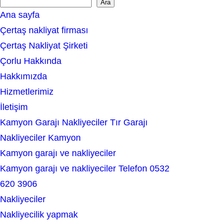
Ara
S
Ana sayfa
e
Çertaş nakliyat firması
a
Çertaş Nakliyat Şirketi
r
Çorlu Hakkında
c
Hakkımızda
h
Hizmetlerimiz
İletişim
Kamyon Garajı Nakliyeciler Tır Garajı
Nakliyeciler Kamyon
Kamyon garajı ve nakliyeciler
Kamyon garajı ve nakliyeciler Telefon 0532
620 3906
Nakliyeciler
Nakliyecilik yapmak