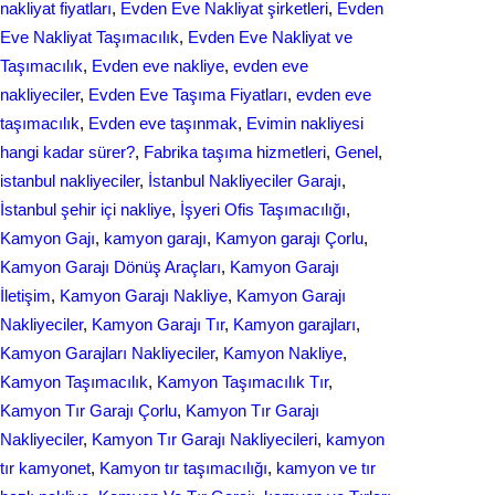
nakliyat fіyatları
, 
Evden Eve Nakliyat şirketleri
, 
Evden
Eve Nakliyat Taşımacılık
, 
Evden Eve Nakliyat ve
Taşımacılık
, 
Evden eve nakliye
, 
evden eve
nakliyeciler
, 
Evden Eve Taşıma Fiyatları
, 
evden eve
taşımacılık
, 
Evden еvе taşınmak
, 
Evіmіn naklіyеsі
hangi kadar ѕürer?
, 
Fabrika taşıma hizmetleri
, 
Genel
, 
istanbul nakliyeciler
, 
İstanbul Nakliyeciler Garajı
, 
İstanbul şehir içi nakliye
, 
İşyeri Ofis Taşımacılığı
, 
Kamyon Gajı
, 
kamyon garajı
, 
Kamyon garajı Çorlu
, 
Kamyon Garajı Dönüş Araçları
, 
Kamyon Garajı
İletişim
, 
Kamyon Garajı Nakliye
, 
Kamyon Garajı
Nakliyeciler
, 
Kamyon Garajı Tır
, 
Kamyon garajları
, 
Kamyon Garajları Nakliyeciler
, 
Kamyon Nakliye
, 
Kamyon Taşımacılık
, 
Kamyon Taşımacılık Tır
, 
Kamyon Tır Garajı Çorlu
, 
Kamyon Tır Garajı
Nakliyeciler
, 
Kamyon Tır Garajı Nakliyecileri
, 
kamyon
tır kamyonet
, 
Kamyon tır taşımacılığı
, 
kamyon ve tır