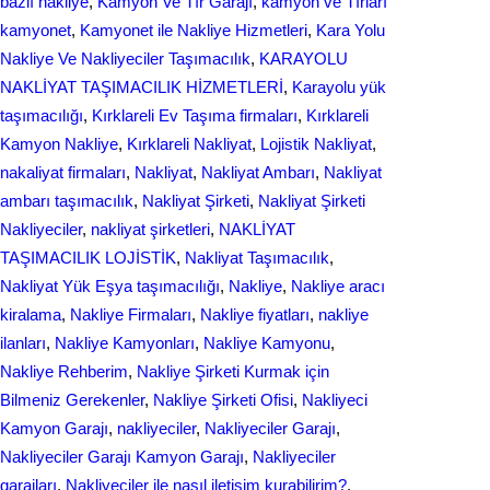
bazlı nakliye
, 
Kamyon Ve Tır Garajı
, 
kamyon ve Tırları
kamyonet
, 
Kamyonet ile Nakliye Hizmetleri
, 
Kara Yolu
Nakliye Ve Nakliyeciler Taşımacılık
, 
KARAYOLU
NAKLİYAT TAŞIMACILIK HİZMETLERİ
, 
Karayolu yük
taşımacılığı
, 
Kırklareli Ev Taşıma firmaları
, 
Kırklareli
Kamyon Nakliye
, 
Kırklareli Nakliyat
, 
Lojistik Nakliyat
, 
nakaliyat firmaları
, 
Nakliyat
, 
Nakliyat Ambarı
, 
Nakliyat
ambarı taşımacılık
, 
Nakliyat Şirketi
, 
Nakliyat Şirketi
Nakliyeciler
, 
nakliyat şirketleri
, 
NAKLİYAT
TAŞIMACILIK LOJİSTİK
, 
Nakliyat Taşımacılık
, 
Nakliyat Yük Eşya taşımacılığı
, 
Nakliye
, 
Nakliye aracı
kiralama
, 
Nakliye Firmaları
, 
Nakliye fiyatları
, 
nakliye
ilanları
, 
Nakliye Kamyonları
, 
Nakliye Kamyonu
, 
Nakliye Rehberim
, 
Nakliye Şirketi Kurmak için
Bilmeniz Gerekenler
, 
Nakliye Şirketi Ofisi
, 
Nakliyeci
Kamyon Garajı
, 
nakliyeciler
, 
Nakliyeciler Garajı
, 
Nakliyeciler Garajı Kamyon Garajı
, 
Nakliyeciler
garajları
, 
Nakliyeciler ile nasıl iletişim kurabilirim?
, 