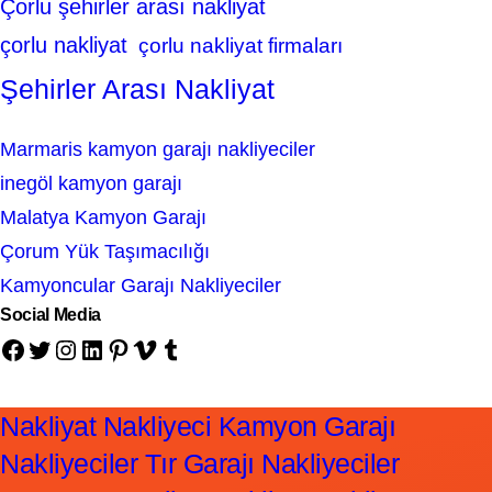
Çorlu şehirler arası nakliyat
çorlu nakliyat
çorlu nakliyat firmaları
Şehirler Arası Nakliyat
Marmaris kamyon garajı nakliyeciler
inegöl kamyon garajı
Malatya Kamyon Garajı
Çorum Yük Taşımacılığı
Kamyoncular Garajı Nakliyeciler
Social Media
Facebook
Twitter
Instagram
LinkedIn
Pinterest
Vimeo
Tumblr
Nakliyat Nakliyeci Kamyon Garajı
Nakliyeciler Tır Garajı Nakliyeciler