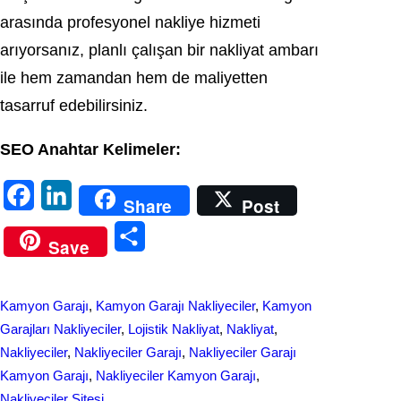
arasında profesyonel nakliye hizmeti
arıyorsanız, planlı çalışan bir nakliyat ambarı
ile hem zamandan hem de maliyetten
tasarruf edebilirsiniz.
SEO Anahtar Kelimeler:
F
L
Share
Post
a
i
S
Save
c
n
h
e
k
a
Kamyon Garajı
, 
Kamyon Garajı Nakliyeciler
, 
Kamyon
b
e
r
Garajları Nakliyeciler
, 
Lojistik Nakliyat
, 
Nakliyat
, 
o
d
Nakliyeciler
, 
Nakliyeciler Garajı
, 
Nakliyeciler Garajı
e
Kamyon Garajı
, 
Nakliyeciler Kamyon Garajı
, 
o
I
Nakliyeciler Sitesi