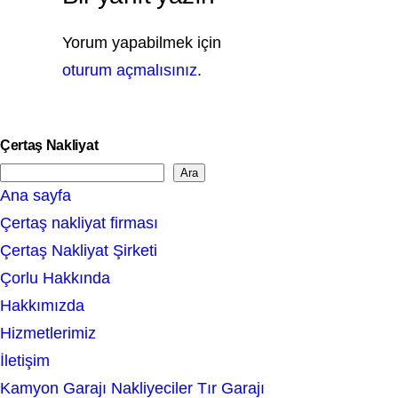
Yorum yapabilmek için
oturum açmalısınız
.
Çertaş Nakliyat
Ara
S
Ana sayfa
e
Çertaş nakliyat firması
a
Çertaş Nakliyat Şirketi
r
Çorlu Hakkında
c
Hakkımızda
h
Hizmetlerimiz
İletişim
Kamyon Garajı Nakliyeciler Tır Garajı