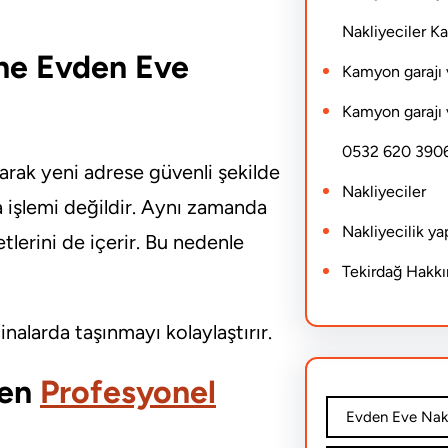
Nakliyeciler 
rne Evden Eve
Kamyon garajı 
Kamyon garajı 
0532 620 390
arak yeni adrese güvenli şekilde
Nakliyeciler
 işlemi değildir. Aynı zamanda
Nakliyecilik y
lerini de içerir. Bu nedenle
Tekirdağ Hakk
inalarda taşınmayı kolaylaştırır.
den
Profesyonel
Evden Eve Nakl