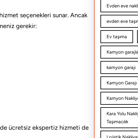
Evden eve nakl
ı hizmet seçenekleri sunar. Ancak
evden eve taşım
meniz gerekir:
Ev taşıma
Kamyon garajla
kamyon garajı
Kamyon Garajı 
Kamyon Nakliy
Kara Yolu Nakli
Taşımacılık
e ücretsiz ekspertiz hizmeti de
Lojistik Nakliya