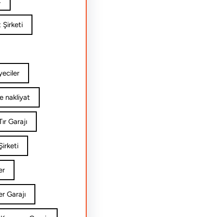
t
 Şirketi
yeciler
e nakliyat
ır Garajı
irketi
er
er Garajı