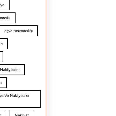
iye
acılık
eşya taşımacılığı
rı
Nakliyeciler
e
ye Ve Nakliyeciler
t
Nakliyat