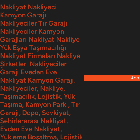
İçeriğe
Nakliyat Nakliyeci
Kamyon Garajı
geç
Nakliyeciler Tır Garajı
Nakliyeciler Kamyon
Garajları Nakliyat Nakliye
Yük Eşya Taşımacılığı
Nakliyat Firmaları Nakliye
Şirketleri Nakliyeciler
Garajı Eveden Eve
Ana
Nakliyat Kamyon Garajı,
Nakliyeciler, Nakliye,
Taşımacılık, Lojistik, Yük
Taşıma, Kamyon Parkı, Tır
Garajı, Depo, Sevkiyat,
Şehirlerarası Nakliyat,
Evden Eve Nakliyat,
Yükleme Boşaltma, Lojistik