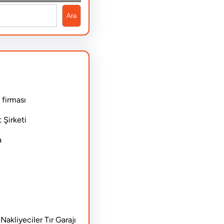
Ara
 firması
 Şirketi
a
akliyeciler Tır Garajı