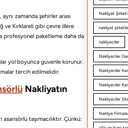
Nakliyat Şirketi
l, aynı zamanda şehirler arası
 ve Kırklareli gibi çevre illere
nakliyat şirketle
rda profesyonel paketleme daha da
nakliyeciler
Nakliyeciler Gar
alar yol boyunca güvenle korunur.
Nakliyeciler K
malar tercih edilmelidir.
Nakliyeciler Ka
sörlü
Nakliyatın
Nakliyeciler Sit
Nakliye Firmala
asansörlü taşımacılıktır. Çünkü:
ofis ve büro ta