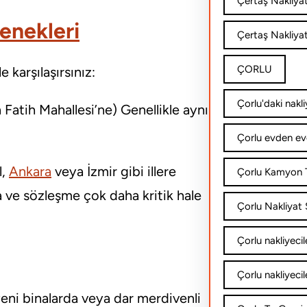
Çertaş Nakliya
enekleri
Çertaş Nakliyat
ÇORLU
 karşılaşırsınız:
Çorlu'daki nakli
Fatih Mahallesi’ne) Genellikle aynı
Çorlu evden ev
l,
Ankara
veya İzmir gibi illere
Çorlu Kamyon T
ta ve sözleşme çok daha kritik hale
Çorlu Nakliyat Ş
Çorlu nakliyecil
Çorlu nakliyecil
yeni binalarda veya dar merdivenli