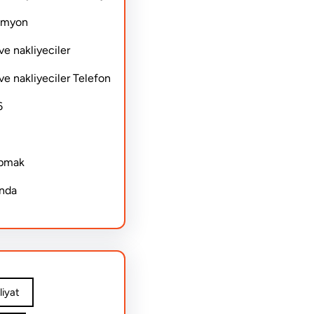
Kamyon
ve nakliyeciler
ve nakliyeciler Telefon
6
apmak
ında
iyat