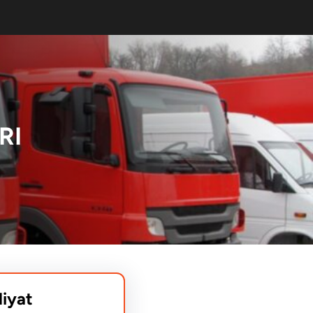
RI
liyat