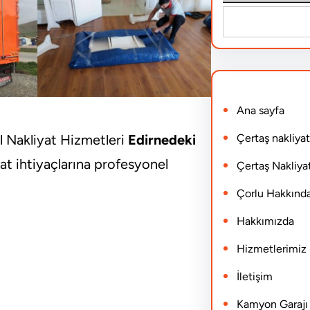
S
e
a
r
Ana sayfa
c
h
Çertaş nakliyat
l Nakliyat Hizmetleri
Edirnedeki
iyat ihtiyaçlarına profesyonel
Çertaş Nakliyat
Çorlu Hakkınd
Hakkımızda
Hizmetlerimiz
İletişim
Kamyon Garajı N