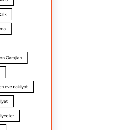
ılık
ıma
on Garajları
ı
n eve nakliyat
iyat
yeciler