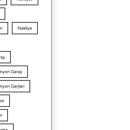
ri
Nakliye
ajı
amyon Garajı
myon Garjları
esi
rı
şıma