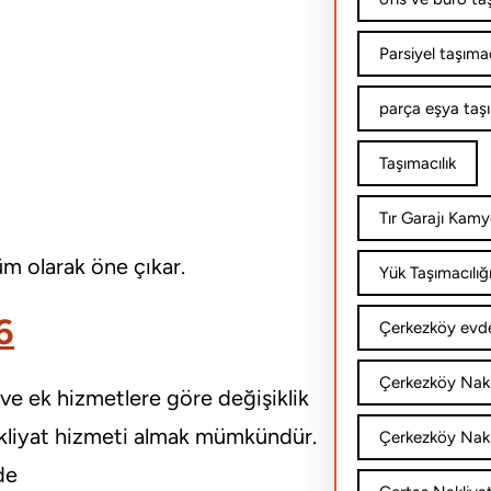
Parsiyel taşımac
parça eşya taş
Taşımacılık
Tır Garajı Kamy
m olarak öne çıkar.
Yük Taşımacılığ
6
Çerkezköy evde
Çerkezköy Nakl
e ve ek hizmetlere göre değişiklik
nakliyat hizmeti almak mümkündür.
Çerkezköy Nakli
de