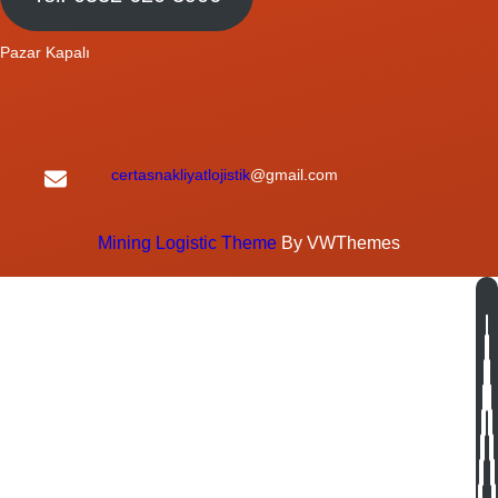
Pazar Kapalı
certasnakliyatlojistik
@gmail.com
Mining Logistic Theme
By VWThemes