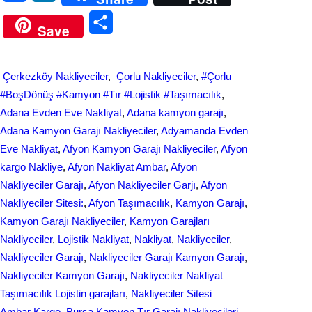
a
i
S
Save
c
n
h
e
k
a
Çerkezköy Nakliyeciler
, 
Çorlu Nakliyeciler
, 
#Çorlu
b
e
r
#BoşDönüş #Kamyon #Tır #Lojistik #Taşımacılık
, 
o
d
Adana Evden Eve Nakliyat
, 
Adana kamyon garajı
, 
e
Adana Kamyon Garajı Nakliyeciler
, 
Adyamanda Evden
o
I
Eve Nakliyat
, 
Afyon Kamyon Garajı Nakliyeciler
, 
Afyon
k
n
kargo Nakliye
, 
Afyon Nakliyat Ambar
, 
Afyon
Nakliyeciler Garajı
, 
Afyon Nakliyeciler Garjı
, 
Afyon
Nakliyeciler Sitesi:
, 
Afyon Taşımacılık
, 
Kamyon Garajı
, 
Kamyon Garajı Nakliyeciler
, 
Kamyon Garajları
Nakliyeciler
, 
Lojistik Nakliyat
, 
Nakliyat
, 
Nakliyeciler
, 
Nakliyeciler Garajı
, 
Nakliyeciler Garajı Kamyon Garajı
, 
Nakliyeciler Kamyon Garajı
, 
Nakliyeciler Nakliyat
Taşımacılık Lojistin garajları
, 
Nakliyeciler Sitesi
Ambar Kargo
, 
Bursa Kamyon Tır Garajı Nakliyecileri
, 