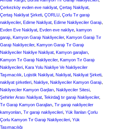
Çerkezköy evden eve nakliyat
, 
Çertaş Nakliyat
, 
Çertaş Nakliyat Şirketi
, 
ÇORLU
, 
Çorlu Tır garajı
nakliyeciler
, 
Edirne Nakliyat
, 
Edirne Nakliyeciler Garajı
, 
Evden Eve Nakliyat
, 
Evden eve nakliye
, 
kamyon
garajı
, 
Kamyon Garajı Nakliyeciler
, 
Kamyon Garajı Tır
Garajı Nakliyeciler
, 
Kamyon Garajı Tır Garajı
Nakliyeciler Nakliye Nakliyat
, 
Kamyon garajları
, 
Kamyon Tır Garajı Nakliyeciler
, 
Kamyon Tır Garajı
Nakliyecileri
, 
Kara Yolu Nakliye Ve Nakliyeciler
Taşımacılık
, 
Lojistik Nakliyat
, 
Nakliyat
, 
Nakliyat Şirketi
, 
nakliyat şirketleri
, 
Nakliye
, 
Nakliyeciler Kamyon Garajı
, 
Nakliyeciler Kamyon Garjları
, 
Nakliyeciler Sitesi
, 
Şehirler Arası Nakliyat
, 
Tekirdağ tır garajı Nakliyeciler
, 
Tır Garajı Kamyon Garajları
, 
Tır garajı nakliyeciler
kamyonları
, 
Tır garajı nakliyecileri
, 
Yük İlanları Çorlu
Çorlu Kamyon Tır Garajı Nakliyecileri
, 
Yük
Taşımacılığı