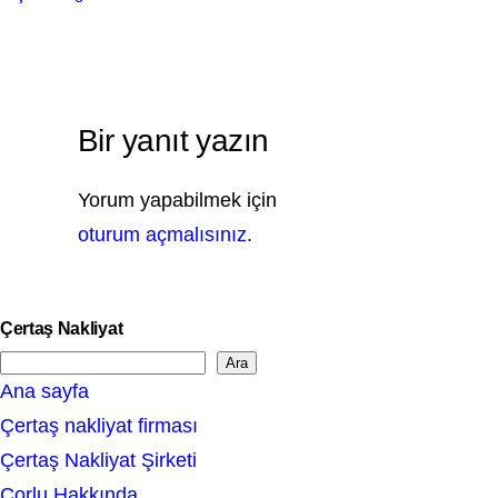
Bir yanıt yazın
Yorum yapabilmek için
oturum açmalısınız
.
Çertaş Nakliyat
Ara
S
Ana sayfa
e
Çertaş nakliyat firması
a
Çertaş Nakliyat Şirketi
r
Çorlu Hakkında