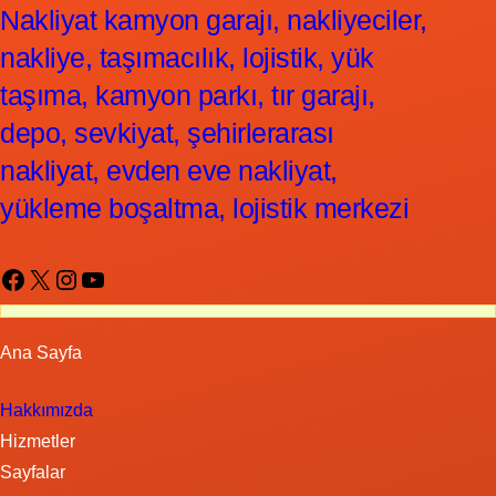
Nakliyat kamyon garajı, nakliyeciler,
nakliye, taşımacılık, lojistik, yük
taşıma, kamyon parkı, tır garajı,
depo, sevkiyat, şehirlerarası
nakliyat, evden eve nakliyat,
yükleme boşaltma, lojistik merkezi
Facebook
X
Instagram
YouTube
Ana Sayfa
Hakkımızda
Hizmetler
Sayfalar