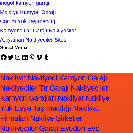
inegöl kamyon garajı
Malatya Kamyon Garajı
Çorum Yük Taşımacılığı
Kamyoncular Garajı Nakliyeciler
Adıyaman Nakliyeciler Sitesi
Social Media
Facebook
Twitter
Instagram
LinkedIn
Pinterest
Vimeo
Tumblr
Nakliyat Nakliyeci Kamyon Garajı
Nakliyeciler Tır Garajı Nakliyeciler
Kamyon Garajları Nakliyat Nakliye
Yük Eşya Taşımacılığı Nakliyat
Firmaları Nakliye Şirketleri
Nakliyeciler Garajı Eveden Eve