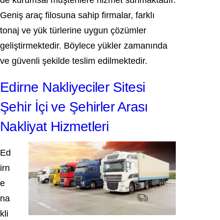
de kurumsal müşterilere hizmet sunmaktadır.
Geniş araç filosuna sahip firmalar, farklı
tonaj ve yük türlerine uygun çözümler
geliştirmektedir. Böylece yükler zamanında
ve güvenli şekilde teslim edilmektedir.
Edirne Nakliyeciler Sitesi
Şehir İçi ve Şehirler Arası
Nakliyat Hizmetleri
Ed
irn
e
na
kli