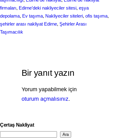
firmaları
, 
Edirne’deki nakliyeciler sitesi
, 
eşya
depolama
, 
Ev taşıma
, 
Nakliyeciler siteleri
, 
ofis taşıma
, 
şehirler arası nakliyat Edirne
, 
Şehirler Arası
Taşımacılık
Bir yanıt yazın
Yorum yapabilmek için
oturum açmalısınız
.
Çertaş Nakliyat
Ara
S