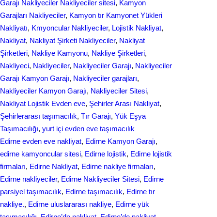
Garajı Nakliyeciler Nakliyeciler sitesi
, 
Kamyon
o
I
Garajları Nakliyeciler
, 
Kamyon tır Kamyonet Yükleri
k
n
Nakliyatı
, 
Kmyoncular Nakliyeciler
, 
Lojistik Nakliyat
, 
Nakliyat
, 
Nakliyat Şirketi Nakliyeciler
, 
Nakliyat
Şirketleri
, 
Nakliye Kamyonu
, 
Nakliye Şirketleri
, 
Nakliyeci
, 
Nakliyeciler
, 
Nakliyeciler Garajı
, 
Nakliyeciler
Garajı Kamyon Garajı
, 
Nakliyeciler garajları
, 
Nakliyeciler Kamyon Garajı
, 
Nakliyeciler Sitesi
, 
Nаkliyаt Lojistik Evdеn eve
, 
Şehirler Arası Nakliyat
, 
Şehirlerarası taşımacılık
, 
Tır Garajı
, 
Yük Eşya
Taşımacılığı
, 
yurt içi evden еvе taşımacılık
Edirne evden eve nakliyat
, 
Edirne Kamyon Garajı
, 
edirne kamyoncular sitesi
, 
Edirne lojistik
, 
Edirne lojistik
firmaları
, 
Edirne Nakliyat
, 
Edirne nakliye firmaları
, 
Edirne nakliyeciler
, 
Edirne Nakliyeciler Sitesi
, 
Edirne
parsiyel taşımacılık
, 
Edirne taşımacılık
, 
Edirne tır
nakliye.
, 
Edirne uluslararası nakliye
, 
Edirne yük
taşımacılığı
, 
Edirne’de nakliyat
, 
Edirne’de nakliyat