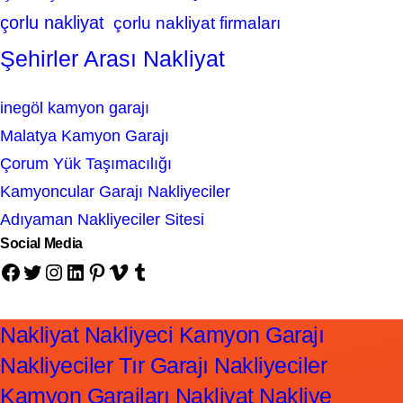
çorlu nakliyat
çorlu nakliyat firmaları
Şehirler Arası Nakliyat
inegöl kamyon garajı
Malatya Kamyon Garajı
Çorum Yük Taşımacılığı
Kamyoncular Garajı Nakliyeciler
Adıyaman Nakliyeciler Sitesi
Social Media
Facebook
Twitter
Instagram
LinkedIn
Pinterest
Vimeo
Tumblr
Nakliyat Nakliyeci Kamyon Garajı
Nakliyeciler Tır Garajı Nakliyeciler
Kamyon Garajları Nakliyat Nakliye