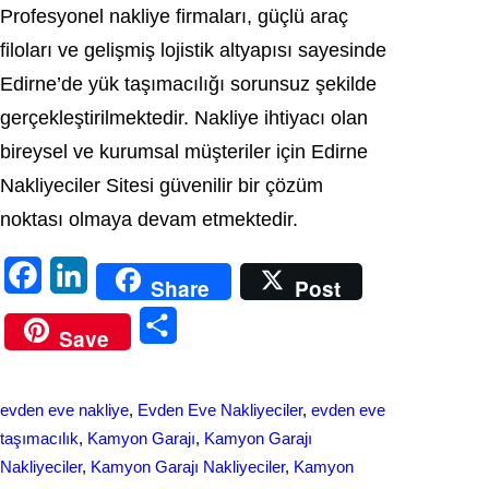
Profesyonel nakliye firmaları, güçlü araç
filoları ve gelişmiş lojistik altyapısı sayesinde
Edirne’de yük taşımacılığı sorunsuz şekilde
gerçekleştirilmektedir. Nakliye ihtiyacı olan
bireysel ve kurumsal müşteriler için Edirne
Nakliyeciler Sitesi güvenilir bir çözüm
noktası olmaya devam etmektedir.
F
L
Share
Post
a
i
S
Save
c
n
h
e
k
a
evden eve nakliye
, 
Evden Eve Nakliyeciler
, 
evden eve
b
e
r
taşımacılık
, 
Kamyon Garajı
, 
Kamyon Garajı
o
d
Nakliyeciler
, 
Kamyon Garajı Nakliyeciler
, 
Kamyon
e