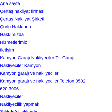
Ana sayfa
e
Çertaş nakliyat firması
a
Çertaş Nakliyat Şirketi
r
Çorlu Hakkında
c
Hakkımızda
h
Hizmetlerimiz
İletişim
Kamyon Garajı Nakliyeciler Tır Garajı
Nakliyeciler Kamyon
Kamyon garajı ve nakliyeciler
Kamyon garajı ve nakliyeciler Telefon 0532
620 3906
Nakliyeciler
Nakliyecilik yapmak