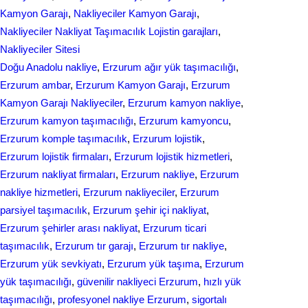
Kamyon Garajı
, 
Nakliyeciler Kamyon Garajı
, 
o
I
Nakliyeciler Nakliyat Taşımacılık Lojistin garajları
, 
k
n
Nakliyeciler Sitesi
Doğu Anadolu nakliye
, 
Erzurum ağır yük taşımacılığı
, 
Erzurum ambar
, 
Erzurum Kamyon Garajı
, 
Erzurum
Kamyon Garajı Nakliyeciler
, 
Erzurum kamyon nakliye
, 
Erzurum kamyon taşımacılığı
, 
Erzurum kamyoncu
, 
Erzurum komple taşımacılık
, 
Erzurum lojistik
, 
Erzurum lojistik firmaları
, 
Erzurum lojistik hizmetleri
, 
Erzurum nakliyat firmaları
, 
Erzurum nakliye
, 
Erzurum
nakliye hizmetleri
, 
Erzurum nakliyeciler
, 
Erzurum
parsiyel taşımacılık
, 
Erzurum şehir içi nakliyat
, 
Erzurum şehirler arası nakliyat
, 
Erzurum ticari
taşımacılık
, 
Erzurum tır garajı
, 
Erzurum tır nakliye
, 
Erzurum yük sevkiyatı
, 
Erzurum yük taşıma
, 
Erzurum
yük taşımacılığı
, 
güvenilir nakliyeci Erzurum
, 
hızlı yük
taşımacılığı
, 
profesyonel nakliye Erzurum
, 
sigortalı