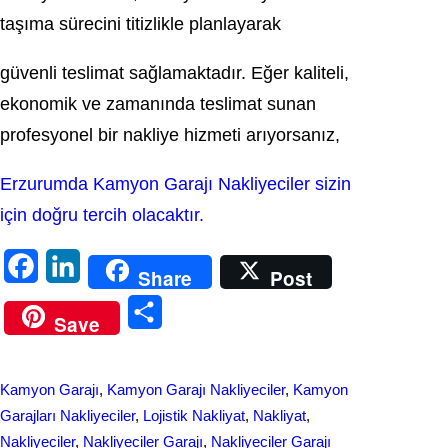
taşıma sürecini titizlikle planlayarak
güvenli teslimat sağlamaktadır. Eğer kaliteli,
ekonomik ve zamanında teslimat sunan
profesyonel bir nakliye hizmeti arıyorsanız,
Erzurumda Kamyon Garajı Nakliyeciler sizin
için doğru tercih olacaktır.
F
L
Share
Post
a
i
S
Save
c
n
h
e
k
a
Kamyon Garajı
, 
Kamyon Garajı Nakliyeciler
, 
Kamyon
b
e
r
Garajları Nakliyeciler
, 
Lojistik Nakliyat
, 
Nakliyat
, 
o
d
Nakliyeciler
, 
Nakliyeciler Garajı
, 
Nakliyeciler Garajı
e