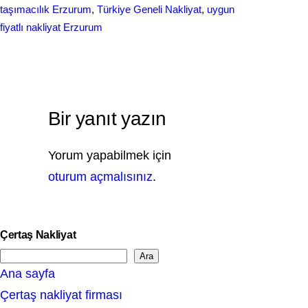
taşımacılık Erzurum
, 
Türkiye Geneli Nakliyat
, 
uygun
fiyatlı nakliyat Erzurum
Bir yanıt yazın
Yorum yapabilmek için
oturum açmalısınız
.
Çertaş Nakliyat
Ara
S
Ana sayfa
e
Çertaş nakliyat firması
a