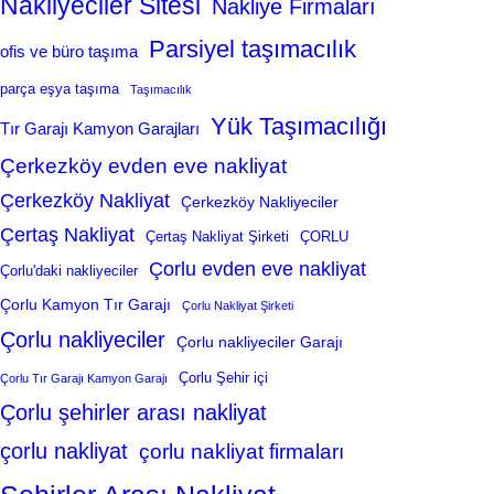
Nakliyeciler Sitesi
Nakliye Firmaları
Parsiyel taşımacılık
ofis ve büro taşıma
parça eşya taşıma
Taşımacılık
Yük Taşımacılığı
Tır Garajı Kamyon Garajları
Çerkezköy evden eve nakliyat
Çerkezköy Nakliyat
Çerkezköy Nakliyeciler
Çertaş Nakliyat
Çertaş Nakliyat Şirketi
ÇORLU
Çorlu evden eve nakliyat
Çorlu'daki nakliyeciler
Çorlu Kamyon Tır Garajı
Çorlu Nakliyat Şirketi
Çorlu nakliyeciler
Çorlu nakliyeciler Garajı
Çorlu Şehir içi
Çorlu Tır Garajı Kamyon Garajı
Çorlu şehirler arası nakliyat
çorlu nakliyat
çorlu nakliyat firmaları