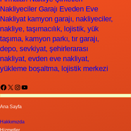
Nakliyeciler Garajı Eveden Eve
Nakliyat kamyon garajı, nakliyeciler,
nakliye, taşımacılık, lojistik, yük
taşıma, kamyon parkı, tır garajı,
depo, sevkiyat, şehirlerarası
nakliyat, evden eve nakliyat,
yükleme boşaltma, lojistik merkezi
Facebook
X
Instagram
YouTube
Ana Sayfa
Hakkımızda
Hizmetler