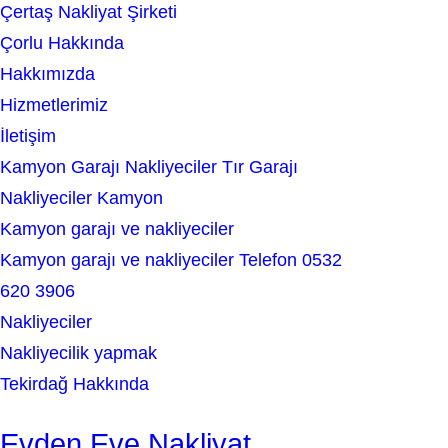
Çertaş Nakliyat Şirketi
r
Çorlu Hakkında
c
Hakkımızda
h
Hizmetlerimiz
İletişim
Kamyon Garajı Nakliyeciler Tır Garajı
Nakliyeciler Kamyon
Kamyon garajı ve nakliyeciler
Kamyon garajı ve nakliyeciler Telefon 0532
620 3906
Nakliyeciler
Nakliyecilik yapmak
Tekirdağ Hakkında
Evden Eve Nakliyat