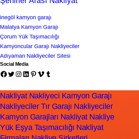
Şehirler Arası Nakliyat
inegöl kamyon garajı
Malatya Kamyon Garajı
Çorum Yük Taşımacılığı
Kamyoncular Garajı Nakliyeciler
Adıyaman Nakliyeciler Sitesi
Social Media
Facebook
Twitter
Instagram
LinkedIn
Pinterest
Vimeo
Tumblr
Nakliyat Nakliyeci Kamyon Garajı
Nakliyeciler Tır Garajı Nakliyeciler
Kamyon Garajları Nakliyat Nakliye
Yük Eşya Taşımacılığı Nakliyat
Firmaları Nakliye Şirketleri