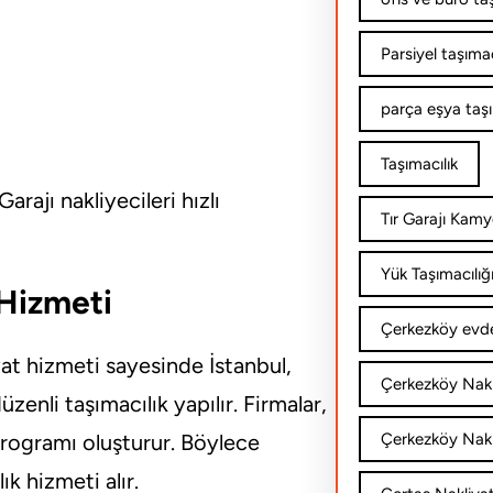
Parsiyel taşımac
parça eşya taş
Taşımacılık
rajı nakliyecileri hızlı
Tır Garajı Kamy
Yük Taşımacılığ
 Hizmeti
Çerkezköy evde
yat hizmeti sayesinde İstanbul,
Çerkezköy Nakl
zenli taşımacılık yapılır. Firmalar,
programı oluşturur. Böylece
Çerkezköy Nakli
k hizmeti alır.