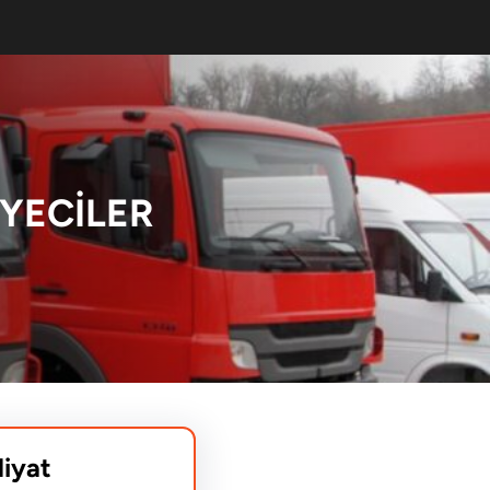
YECILER
liyat