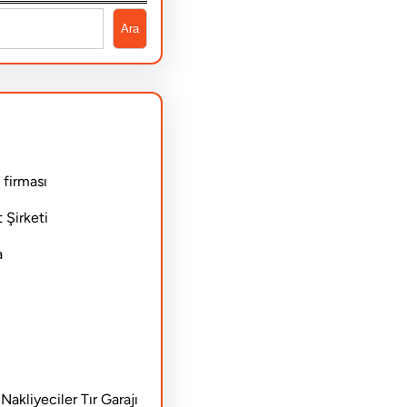
Ara
 firması
 Şirketi
a
akliyeciler Tır Garajı