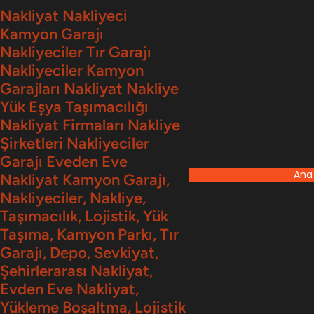
İçeriğe
Nakliyat Nakliyeci
Kamyon Garajı
geç
Nakliyeciler Tır Garajı
Nakliyeciler Kamyon
Garajları Nakliyat Nakliye
Yük Eşya Taşımacılığı
Nakliyat Firmaları Nakliye
Şirketleri Nakliyeciler
Garajı Eveden Eve
Ana
Nakliyat Kamyon Garajı,
Nakliyeciler, Nakliye,
Taşımacılık, Lojistik, Yük
Taşıma, Kamyon Parkı, Tır
Garajı, Depo, Sevkiyat,
Şehirlerarası Nakliyat,
Evden Eve Nakliyat,
Yükleme Boşaltma, Lojistik