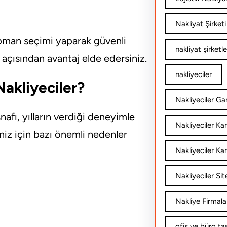
Nakliyat Şirketi
ipman seçimi yaparak güvenli
nakliyat şirketle
çısından avantaj elde edersiniz.
nakliyeciler
akliyeciler?
Nakliyeciler Gar
afı, yılların verdiği deneyimle
Nakliyeciler K
niz için bazı önemli nedenler
Nakliyeciler Ka
Nakliyeciler Sit
Nakliye Firmala
ofis ve büro ta