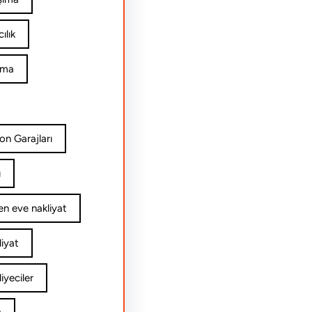
ılık
ıma
on Garajları
ı
n eve nakliyat
iyat
yeciler