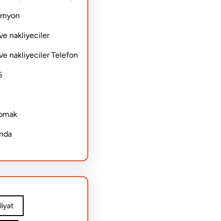
Kamyon
ve nakliyeciler
ve nakliyeciler Telefon
6
apmak
ında
iyat