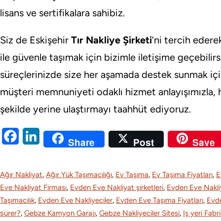
lisans ve sertifikalara sahibiz.
Siz de Eskişehir
Tır Nakliye Şirketi
’ni tercih edere
ile güvenle taşımak için bizimle iletişime geçebilirs
süreçlerinizde size her aşamada destek sunmak için
müşteri memnuniyeti odaklı hizmet anlayışımızla, 
şekilde yerine ulaştırmayı taahhüt ediyoruz.
F
L
Share
Post
Save
a
i
c
n
Ağır Nakliyat
, 
Ağır Yük Taşımacılığı
, 
Ev Taşıma
, 
Ev Taşıma Fiyatları
, 
E
e
k
Eve Nakliyat Firması
, 
Evden Eve Nakliyat şirketleri
, 
Evden Eve Nakliy
Taşımacılık
, 
Evden Eve Nakliyeciler
, 
Evden Eve Taşıma Fiyatları
, 
Evd
b
e
ѕürer?
, 
Gebze Kamyon Garajı
, 
Gebze Nakliyeciler Sitesi
, 
İş yeri Fabr
o
d