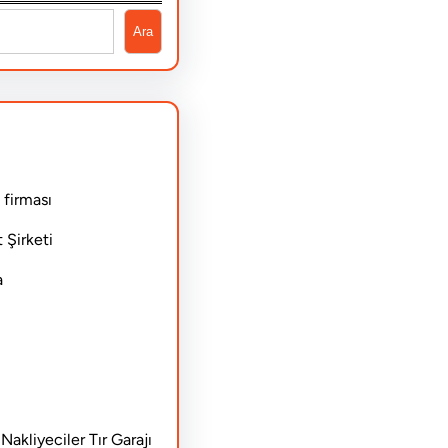
Ara
 firması
 Şirketi
a
akliyeciler Tır Garajı