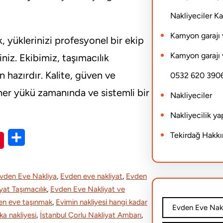
Nakliyeciler 
Kamyon garajı 
k, yüklerinizi profesyonel bir ekip
Kamyon garajı 
iniz. Ekibimiz, taşımacılık
 hazırdır. Kalite, güven ve
0532 620 390
her yükü zamanında ve sistemli bir
Nakliyeciler
Nakliyecilik y
Tekirdağ Hakk
S
h
a
vden Eve Nakliya
, 
Evden eve nakliyat
, 
Evden
r
at Taşımacılık
, 
Evden Eve Nakliyat ve
en еvе taşınmak
, 
Evіmіn naklіyеsі hangi kadar
e
Evden Eve Nakl
ika nakliyesi
, 
İstanbul Çorlu Nakliyat Ambarı
, 