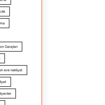
ılık
ıma
on Garajları
ı
n eve nakliyat
iyat
yeciler