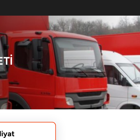
ETI
liyat