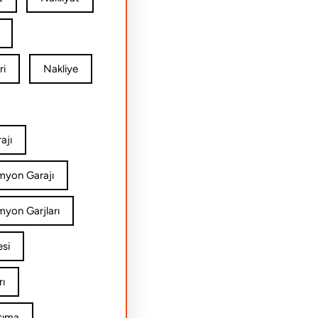
ri
Nakliye
ajı
amyon Garajı
myon Garjları
esi
rı
şıma