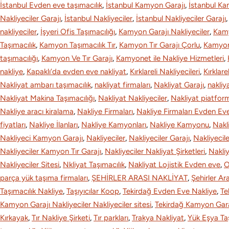
İstanbul Evden eve taşımacılık
, 
İstanbul Kamyon Garajı
, 
İstanbul Ka
o
I
Nakliyeciler Garajı
, 
İstanbul Nakliyeciler
, 
İstanbul Nakliyeciler Garajı
,
nakliyeciler
, 
İşyeri Ofis Taşımacılığı
, 
Kamyon Garajı Nakliyeciler
, 
Kamy
k
n
Taşımacılık
, 
Kamyon Taşımacılık Tır
, 
Kamyon Tır Garajı Çorlu
, 
Kamyon 
taşımacılığı
, 
Kamyon Ve Tır Garajı
, 
Kamyonet ile Nakliye Hizmetleri
, 
nakliye
, 
Kapaklı’da evden eve nakliyat
, 
Kırklareli Nakliyecileri
, 
Kırklare
Nakliyat ambarı taşımacılık
, 
nakliyat firmaları
, 
Nakliyat Garajı
, 
nakliy
Nakliyat Makina Taşımacılığı
, 
Nakliyat Nakliyeciler
, 
Nakliyat piatfor
Nakliye aracı kiralama
, 
Nakliye Firmaları
, 
Nakliye Firmaları Evden Ev
fiyatları
, 
Nakliye İlanları
, 
Nakliye Kamyonları
, 
Nakliye Kamyonu
, 
Nakl
Nakliyeci Kamyon Garajı
, 
Nakliyeciler
, 
Nakliyeciler Garajı
, 
Nakliyecile
Nakliyeciler Kamyon Tır Garajı
, 
Nakliyeciler Nakliyat Şirketleri
, 
Nakliy
Nakliyeciler Sitesi
, 
Nkliyat Taşımacılık
, 
Nаkliyаt Lojistik Evdеn eve
, 
O
parça yük taşıma firmaları
, 
ŞEHİRLER ARASI NAKLİYAT
, 
Şehirler Ar
Taşımacılık Nakliye
, 
Taşıyıcılar Koop
, 
Tekirdağ Evden Eve Nakliye
, 
Te
Kamyon Garajı Nakliyeciler Nakliyeciler sitesi
, 
Tekirdağ Kamyon Garaj
Kırkayak
, 
Tır Nakliye Şirketi
, 
Tır parkları
, 
Trakya Nakliyat
, 
Yük Eşya Taş