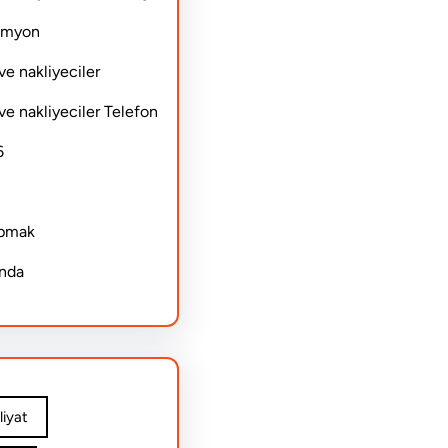
Kamyon
ve nakliyeciler
ve nakliyeciler Telefon
6
apmak
ında
iyat