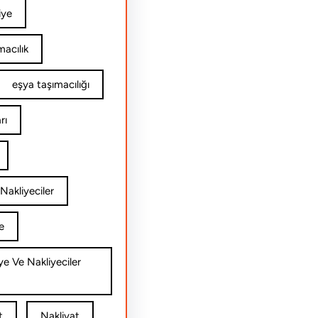
iye
acılık
eşya taşımacılığı
rı
Nakliyeciler
e
ye Ve Nakliyeciler
t
Nakliyat