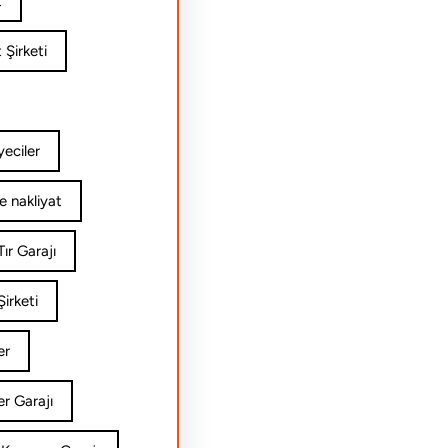
t
 Şirketi
yeciler
e nakliyat
ır Garajı
irketi
er
er Garajı