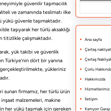
deneyimiyle güvenilir taşımacılık
S
iteli ve zamanında teslimatı ilke
e
lü yükü güvenle taşımaktadır.
a
lde taşıyarak her türlü aksaklığı
r
itizlikle çalışmaktadır.
Ana sayfa
c
h
Çertaş nakliyat
arak, yük takibi ve güvenlik
Çertaş Nakliyat
n Türkiye’nin dört bir yanına
 gerçekleştirilmekte, yükleriniz
Çorlu Hakkınd
adır.
Hakkımızda
Hizmetlerimiz
i sunan firmamız, her türlü ürün
İletişim
, inşaat malzemeleri, makine
zin her yükü taşımak için gereken
Kamyon Garajı N