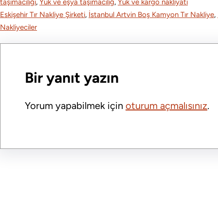
taşımacılığı
, 
Yük ve eşya taşımacılığ
, 
Yük ve kargo nakliyatı
Eskişehir Tır Nakliye Şirketi
, 
İstanbul Artvin Boş Kamyon Tır Nakliye
, 
Nakliyeciler
Bir yanıt yazın
Yorum yapabilmek için
oturum açmalısınız
.