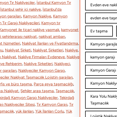
myon Tır Nakliyeciler
, 
İstanbul Kamyon Tır
Evden eve nakl
 
İstanbul şehir içi nakliye
, 
İstanbul’da
on garajları
, 
Kamyon Nakliye
, 
Kamyon
evden eve taşım
Tır Garajı Nakliyecileri
, 
Kamyon tır
Kamyonet ile ticari nakliye yapmak
, 
kamyonet
Ev taşıma
li şehirlerarası nakliyat
, 
nakliyat ambarı
, 
at hizmetleri
, 
Nakliyat İlanları ve Fiyatlandırma
, 
Kamyon garajla
mu
, 
Nakliyat Şirketi
, 
Nakliyat Şirketleri
, 
Nakliye
, 
e Nakliyat
, 
Nakliye Firmaları Evdeneve
, 
Nakliye
kamyon garajı
iye Rehberim
, 
Nakliye Şirketleri
, 
Nakliyeci
, 
Kamyon Garajı 
r garajları
, 
Nakliyeciler Kamyon Garajı
, 
eciler Nakliyat Taşımacılık Lojistin garajları
, 
Kamyon Nakliy
fis ve büro taşıma
, 
Parça eşya taşımacılığı
, 
ası Nakliyat
, 
Şеhilеr arası taşıma
, 
Taşımacılık
, 
Kara Yolu Nakli
kirdağ Kamyon Garajı Nakliyeciler
, 
Tekirdağ
Taşımacılık
ı Nakliyeciler Sitesi
, 
Tır Kamyon Garajı
, 
Tır
ımacılık
, 
yük ilanları
, 
Yük İlanları Çorlu
, 
Yük
Lojistik Nakliya