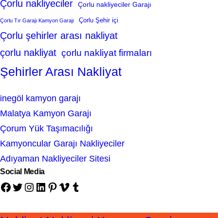
Çorlu nakliyeciler
Çorlu nakliyeciler Garajı
Çorlu Şehir içi
Çorlu Tır Garajı Kamyon Garajı
Çorlu şehirler arası nakliyat
çorlu nakliyat
çorlu nakliyat firmaları
Şehirler Arası Nakliyat
inegöl kamyon garajı
Malatya Kamyon Garajı
Çorum Yük Taşımacılığı
Kamyoncular Garajı Nakliyeciler
Adıyaman Nakliyeciler Sitesi
Social Media
Facebook
Twitter
Instagram
LinkedIn
Pinterest
Vimeo
Tumblr