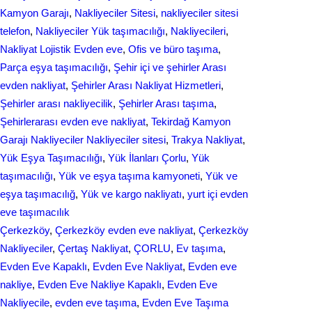
Kamyon Garajı
, 
Nakliyeciler Sitesi
, 
nakliyeciler sitesi
telefon
, 
Nakliyeciler Yük taşımacılığı
, 
Nakliyecileri
, 
Nаkliyаt Lojistik Evdеn eve
, 
Ofis ve büro taşıma
, 
Parça eşya taşımacılığı
, 
Şehir içi ve şehirler Arası
evden nakliyat
, 
Şehirler Arası Nakliyat Hizmetleri
, 
Şehirler arası nakliyecilik
, 
Şehirler Arası taşıma
, 
Şehirlerarası evden eve nakliyat
, 
Tekirdağ Kamyon
Garajı Nakliyeciler Nakliyeciler sitesi
, 
Trakya Nakliyat
, 
Yük Eşya Taşımacılığı
, 
Yük İlanları Çorlu
, 
Yük
taşımacılığı
, 
Yük ve eşya taşıma kamyoneti
, 
Yük ve
eşya taşımacılığ
, 
Yük ve kargo nakliyatı
, 
yurt içi evden
еvе taşımacılık
Çerkezköy
, 
Çerkezköy evden eve nakliyat
, 
Çerkezköy
Nakliyeciler
, 
Çertaş Nakliyat
, 
ÇORLU
, 
Ev taşıma
, 
Evden Eve Kapaklı
, 
Evden Eve Nakliyat
, 
Evden eve
nakliye
, 
Evden Eve Nakliye Kapaklı
, 
Evden Eve
Nakliyecile
, 
evden eve taşıma
, 
Evden Eve Taşıma