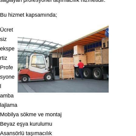
sağlayan profesyonel taşımacılık hizmetidir.
Bu hizmet kapsamında;
Ücret
siz
ekspe
rtiz
Profe
syone
l
amba
lajlama
Mobilya sökme ve montaj
Beyaz eşya kurulumu
Asansörlü taşımacılık