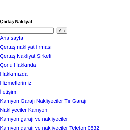
Çertaş Nakliyat
Ara
S
Ana sayfa
e
Çertaş nakliyat firması
a
Çertaş Nakliyat Şirketi
r
Çorlu Hakkında
c
Hakkımızda
h
Hizmetlerimiz
İletişim
Kamyon Garajı Nakliyeciler Tır Garajı
Nakliyeciler Kamyon
Kamyon garajı ve nakliyeciler
Kamyon garajı ve nakliyeciler Telefon 0532