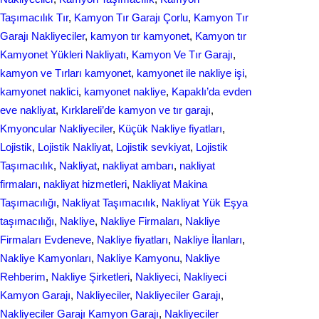
Taşımacılık Tır
, 
Kamyon Tır Garajı Çorlu
, 
Kamyon Tır
Garajı Nakliyeciler
, 
kamyon tır kamyonet
, 
Kamyon tır
Kamyonet Yükleri Nakliyatı
, 
Kamyon Ve Tır Garajı
, 
kamyon ve Tırları kamyonet
, 
kamyonet ile nakliye işi
, 
kamyonet naklici
, 
kamyonet nakliye
, 
Kapaklı’da evden
eve nakliyat
, 
Kırklareli’de kamyon ve tır garajı
, 
Kmyoncular Nakliyeciler
, 
Küçük Nakliye fiyatları
, 
Lojistik
, 
Lojistik Nakliyat
, 
Lojistik sevkiyat
, 
Lojistik
Taşımacılık
, 
Nakliyat
, 
nakliyat ambarı
, 
nakliyat
firmaları
, 
nakliyat hizmetleri
, 
Nakliyat Makina
Taşımacılığı
, 
Nakliyat Taşımacılık
, 
Nakliyat Yük Eşya
taşımacılığı
, 
Nakliye
, 
Nakliye Firmaları
, 
Nakliye
Firmaları Evdeneve
, 
Nakliye fiyatları
, 
Nakliye İlanları
, 
Nakliye Kamyonları
, 
Nakliye Kamyonu
, 
Nakliye
Rehberim
, 
Nakliye Şirketleri
, 
Nakliyeci
, 
Nakliyeci
Kamyon Garajı
, 
Nakliyeciler
, 
Nakliyeciler Garajı
, 
Nakliyeciler Garajı Kamyon Garajı
, 
Nakliyeciler