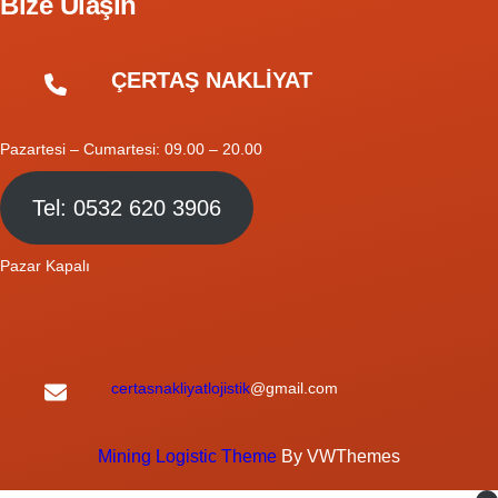
Bize Ulaşın
ÇERTAŞ NAKLİYAT
Pazartesi – Cumartesi: 09.00 – 20.00
Tel: 0532 620 3906
Pazar Kapalı
certasnakliyatlojistik
@gmail.com
Mining Logistic Theme
By VWThemes