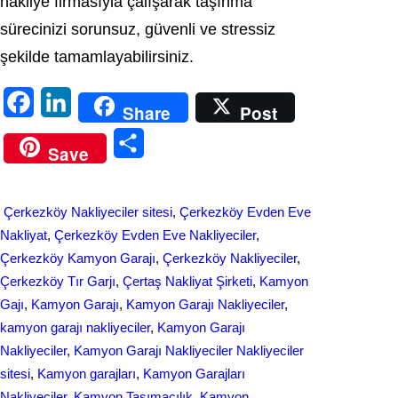
nakliye firmasıyla çalışarak taşınma
sürecinizi sorunsuz, güvenli ve stressiz
şekilde tamamlayabilirsiniz.
F
L
Share
Post
a
i
S
Save
c
n
h
e
k
a
Çerkezköy Nakliyeciler sitesi
, 
Çerkezköy Evden Eve
b
e
r
Nakliyat
, 
Çerkezköy Evden Eve Nakliyeciler
, 
o
d
Çerkezköy Kamyon Garajı
, 
Çerkezköy Nakliyeciler
, 
e
Çerkezköy Tır Garjı
, 
Çertaş Nakliyat Şirketi
, 
Kamyon
o
I
Gajı
, 
Kamyon Garajı
, 
Kamyon Garajı Nakliyeciler
, 
k
n
kamyon garajı nakliyeciler
, 
Kamyon Garajı
Nakliyeciler
, 
Kamyon Garajı Nakliyeciler Nakliyeciler
sitesi
, 
Kamyon garajları
, 
Kamyon Garajları
Nakliyeciler
, 
Kamyon Taşımacılık
, 
Kamyon