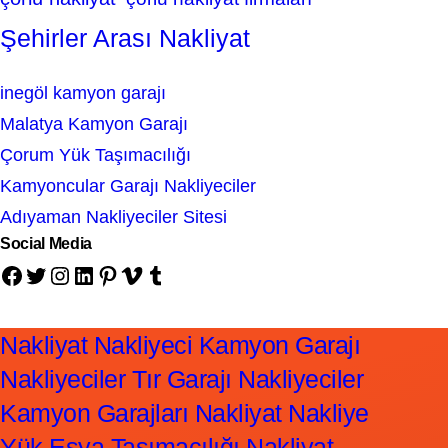
Şehirler Arası Nakliyat
inegöl kamyon garajı
Malatya Kamyon Garajı
Çorum Yük Taşımacılığı
Kamyoncular Garajı Nakliyeciler
Adıyaman Nakliyeciler Sitesi
Social Media
Facebook
Twitter
Instagram
LinkedIn
Pinterest
Vimeo
Tumblr
Nakliyat Nakliyeci Kamyon Garajı
Nakliyeciler Tır Garajı Nakliyeciler
Kamyon Garajları Nakliyat Nakliye
Yük Eşya Taşımacılığı Nakliyat