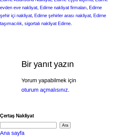
evden eve nakliyat
, 
Edirne nakliyat firmaları
, 
Edirne
şehir içi nakliyat
, 
Edirne şehirler arası nakliyat
, 
Edirne
taşımacılık
, 
sigortalı nakliyat Edirne.
Bir yanıt yazın
Yorum yapabilmek için
oturum açmalısınız
.
Çertaş Nakliyat
Ara
S
Ana sayfa
e