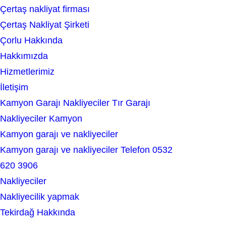
Çertaş nakliyat firması
a
Çertaş Nakliyat Şirketi
r
Çorlu Hakkında
c
Hakkımızda
h
Hizmetlerimiz
İletişim
Kamyon Garajı Nakliyeciler Tır Garajı
Nakliyeciler Kamyon
Kamyon garajı ve nakliyeciler
Kamyon garajı ve nakliyeciler Telefon 0532
620 3906
Nakliyeciler
Nakliyecilik yapmak
Tekirdağ Hakkında