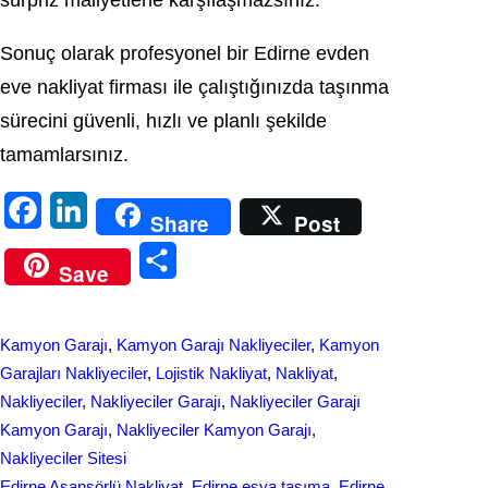
sürpriz maliyetlerle karşılaşmazsınız.
Sonuç olarak profesyonel bir Edirne evden
eve nakliyat firması ile çalıştığınızda taşınma
sürecini güvenli, hızlı ve planlı şekilde
tamamlarsınız.
F
L
Share
Post
a
i
S
Save
c
n
h
e
k
a
Kamyon Garajı
, 
Kamyon Garajı Nakliyeciler
, 
Kamyon
b
e
r
Garajları Nakliyeciler
, 
Lojistik Nakliyat
, 
Nakliyat
, 
o
d
Nakliyeciler
, 
Nakliyeciler Garajı
, 
Nakliyeciler Garajı
e
Kamyon Garajı
, 
Nakliyeciler Kamyon Garajı
, 
o
I
Nakliyeciler Sitesi
k
n
Edirne Asansörlü Nakliyat
, 
Edirne eşya taşıma
, 
Edirne