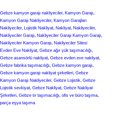
h
e
k
a
Gebze kamyon garajı nakliyeciler
, 
Kamyon Garajı
, 
b
e
r
Kamyon Garajı Nakliyeciler
, 
Kamyon Garajları
o
d
Nakliyeciler
, 
Lojistik Nakliyat
, 
Nakliyat
, 
Nakliyeciler
, 
e
Nakliyeciler Garajı
, 
Nakliyeciler Garajı Kamyon Garajı
, 
o
I
Nakliyeciler Kamyon Garajı
, 
Nakliyeciler Sitesi
k
n
Evden Eve Nakliyat
, 
Gebze ağır yük taşımacılığı
, 
Gebze asansörlü nakliyat
, 
Gebze evden eve nakliyat
, 
Gebze fabrika taşımacılığı
, 
Gebze kamyon garajı
, 
Gebze kamyon garajı nakliyat şirketleri
, 
Gebze
Kamyon Garajı Nakliyeciler
, 
Gebze Lojistik
, 
Gebze
Lojistik sevkiyat
, 
Gebze Nakliyat
, 
Gebze Nakliyat
Şirketleri
, 
Gebze tır taşımacılığı
, 
ofis ve büro taşıma
, 
parça eşya taşıma