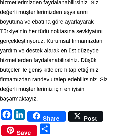
hizmetlerimizden faydalanabilirsiniz. Siz
değerli müşterilerimizden eşyalarını
boyutuna ve ebatına göre ayarlayarak
Türkiye’nin her türlü noktasına sevkiyatını
gerçekleştiriyoruz. Kurumsal firmamızdan
yardım ve destek alarak en üst düzeyde
hizmetlerden faydalanabilirsiniz. Düşük
bütçeler ile geniş kitlelere hitap ettiğimiz
firmamızdan randevu talep edebilirsiniz. Siz
değerli müşterilerimiz için en iyisini
başarmaktayız.
F
L
Share
Post
a
i
S
Save
c
n