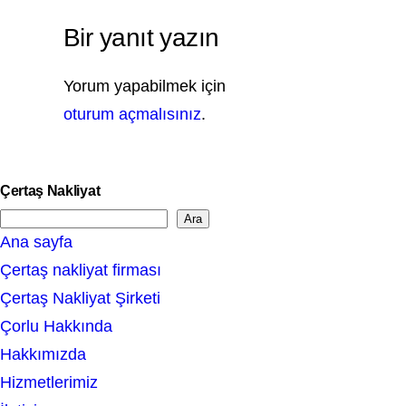
Bir yanıt yazın
Yorum yapabilmek için
oturum açmalısınız
.
Çertaş Nakliyat
Ara
S
Ana sayfa
e
Çertaş nakliyat firması
a
Çertaş Nakliyat Şirketi
r
Çorlu Hakkında
c
Hakkımızda
h
Hizmetlerimiz