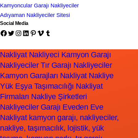
Kamyoncular Garajı Nakliyeciler
Adıyaman Nakliyeciler Sitesi
Social Media
Facebook
Twitter
Instagram
LinkedIn
Pinterest
Vimeo
Tumblr
Nakliyat Nakliyeci Kamyon Garajı
Nakliyeciler Tır Garajı Nakliyeciler
Kamyon Garajları Nakliyat Nakliye
Yük Eşya Taşımacılığı Nakliyat
Firmaları Nakliye Şirketleri
Nakliyeciler Garajı Eveden Eve
Nakliyat kamyon garajı, nakliyeciler,
nakliye, taşımacılık, lojistik, yük