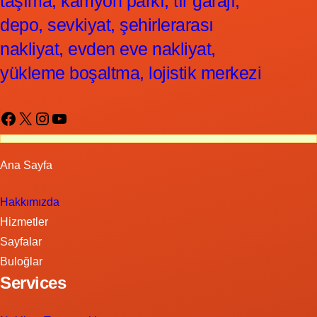
taşıma, kamyon parkı, tır garajı,
depo, sevkiyat, şehirlerarası
nakliyat, evden eve nakliyat,
yükleme boşaltma, lojistik merkezi
Facebook
X
Instagram
YouTube
Ana Sayfa
Hakkımızda
Hizmetler
Sayfalar
Buloğlar
Services