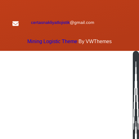
certasnakliyatlojistik
@gmail.com
Mining Logistic Theme
By VWThemes