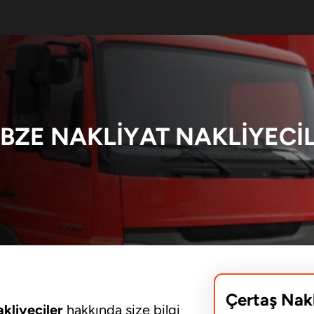
BZE NAKLIYAT NAKLIYECI
Çertaş Nak
kliyeciler
hakkında size bilgi