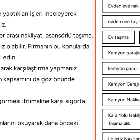
Evden eve nakl
yaptıkları işleri inceleyerek
evden eve taşım
iz.
r arası nakliyat, asansörlü taşıma,
Ev taşıma
ız olabilir. Firmanın bu konularda
Kamyon garajla
 edin.
 alarak karşılaştırma yapmanız
kamyon garajı
rin kapsamını da göz önünde
Kamyon Garajı 
Kamyon Nakliy
görmesi ihtimaline karşı sigorta
Kara Yolu Nakli
larını okuyarak daha önceki
Taşımacılık
Lojistik Nakliya