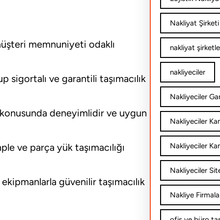
Nakliyat Şirketi
üşteri memnuniyeti odaklı
nakliyat şirketle
nakliyeciler
 sigortalı ve garantili taşımacılık
Nakliyeciler Gar
t konusunda deneyimlidir ve uygun
Nakliyeciler K
mple ve parça yük taşımacılığı
Nakliyeciler Ka
Nakliyeciler Sit
kipmanlarla güvenilir taşımacılık
Nakliye Firmala
ofis ve büro ta