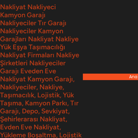
İçeriğe
Nakliyat Nakliyeci
Kamyon Garajı
geç
Nakliyeciler Tır Garajı
Nakliyeciler Kamyon
Garajları Nakliyat Nakliye
Yük Eşya Taşımacılığı
Nakliyat Firmaları Nakliye
Şirketleri Nakliyeciler
Garajı Eveden Eve
Ana
Nakliyat Kamyon Garajı,
Nakliyeciler, Nakliye,
Taşımacılık, Lojistik, Yük
Taşıma, Kamyon Parkı, Tır
Garajı, Depo, Sevkiyat,
Şehirlerarası Nakliyat,
Evden Eve Nakliyat,
Yükleme Boşaltma, Lojistik