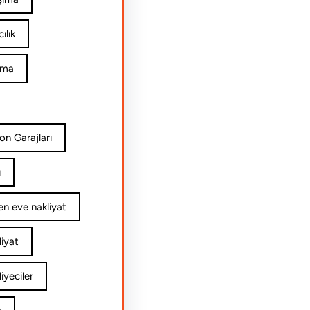
ılık
ıma
on Garajları
ı
n eve nakliyat
iyat
yeciler