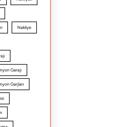
ri
Nakliye
ajı
amyon Garajı
myon Garjları
esi
rı
şıma