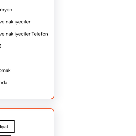
Kamyon
ve nakliyeciler
ve nakliyeciler Telefon
6
apmak
ında
iyat