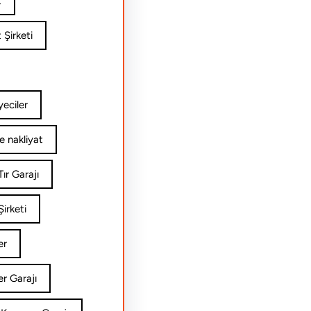
t
 Şirketi
yeciler
e nakliyat
ır Garajı
irketi
er
er Garajı