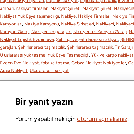
Küçük Nakliye fiyatları
, 
Lojistik Nakliyat
, 
Lojistik Taşımacılık
, 
lowbed
ambarı
, 
nakliyat firmaları
, 
Nakliyat Şirketi
, 
Nakliyat Şirketi Nakliyecil
k
n
Nakliyat Yük Eşya taşımacılığı
, 
Nakliye
, 
Nakliye Firmaları
, 
Nakliye Fi
Kamyonları
, 
Nakliye Kamyonu
, 
Nakliye Şirketleri
, 
Nakliyeci
, 
Nakliyeci
Kamyon Garajı
, 
Nakliyeciler garajları
, 
Nakliyeciler Kamyon Garajı
, 
Na
Nаkliyаt Lojistik Evdеn eve
, 
Şehir içi ve şehirlerarası nakliyat
, 
ŞEHİR
garajları
, 
Şehirler arası taşımacılık
, 
Şehirlerarası taşımacılık
, 
Tır Garajı
,
Uluslararası yük taşıma
, 
Yük Eşya Taşımacılığı
, 
Yük ve kargo nakliyat
Evden Eve Nakliyat
, 
fabrika taşıma
, 
Gebze Nakliyat Nakliyeciler
, 
Ge
Arası Nakliyat
, 
Uluslararası nakliyat
Bir yanıt yazın
Yorum yapabilmek için
oturum açmalısınız
.