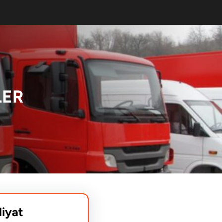
LER
liyat