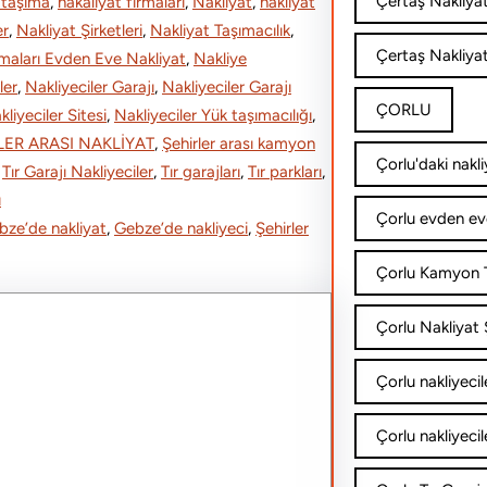
Çertaş Nakliya
 taşıma
, 
nakaliyat firmaları
, 
Nakliyat
, 
nakliyat
er
, 
Nakliyat Şirketleri
, 
Nakliyat Taşımacılık
, 
Çertaş Nakliyat
rmaları Evden Eve Nakliyat
, 
Nakliye
ler
, 
Nakliyeciler Garajı
, 
Nakliyeciler Garajı
ÇORLU
kliyeciler Sitesi
, 
Nakliyeciler Yük taşımacılığı
, 
LER ARASI NAKLİYAT
, 
Şehirler arası kamyon
Çorlu'daki nakli
 
Tır Garajı Nakliyeciler
, 
Tır garajları
, 
Tır parkları
, 
ı
Çorlu evden ev
bze’de nakliyat
, 
Gebze’de nakliyeci
, 
Şehirler
Çorlu Kamyon T
Çorlu Nakliyat Ş
Çorlu nakliyecil
Çorlu nakliyecil