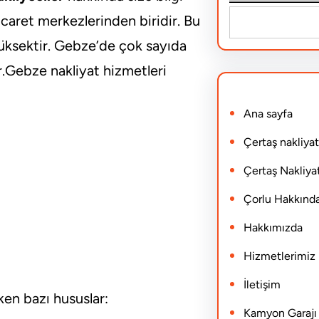
S
icaret merkezlerinden biridir. Bu
e
yüksektir. Gebze’de çok sayıda
a
r.Gebze nakliyat hizmetleri
r
Ana sayfa
c
h
Çertaş nakliyat
Çertaş Nakliyat
Çorlu Hakkınd
Hakkımızda
Hizmetlerimiz
İletişim
en bazı hususlar:
Kamyon Garajı N