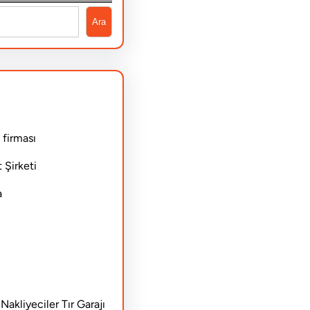
Ara
 firması
 Şirketi
a
akliyeciler Tır Garajı