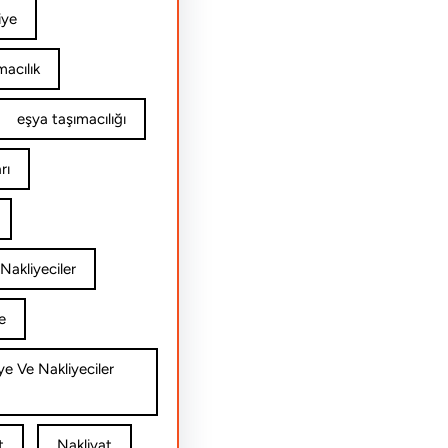
iye
acılık
eşya taşımacılığı
rı
Nakliyeciler
e
ye Ve Nakliyeciler
t
Nakliyat