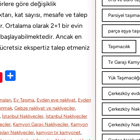
rlere göre değişiklik
arı, kat sayısı, mesafe ve talep
Parsiyel taşımac
r. Ortalama olarak 2+1 bir evin
parça eşya taş
en başlayabilmektedir. Ancak en
k ücretsiz ekspertiz talep etmeniz
Taşımacılık
Tır Garajı Kamy
S
Yük Taşımacılığ
h
Çerkezköy evde
a
maları
, 
Ev Taşıma
, 
Evden eve nakliyat
, 
Evden
r
şınmak
, 
Gebze nakliyat ve nakliyeciler
, 
Çerkezköy Nakl
, 
İstanbul Nakliyeciler
, 
İstanbul Nakliyeciler
e
ciler
, 
Kamyon Garajı Nakliyeciler
, 
Kamyon
Çerkezköy Nakli
ları Nakliyeciler
, 
kamyon tır kamyonet
, 