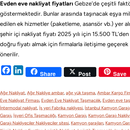
Evden eve nakliyat fiyatları
Gebze’de çeşitli faktö
göstermektedir. Bunlar arasında taşınacak eşya mikt
edilen ek hizmetler (paketleme, asansör vb.) yer alı
şehir içi nakliyat fiyatı 2025 yılı için 15.500 TL’d
doğru fiyatı almak için firmalarla iletişime geçere
önerilir.
F
L
Share
Post
Save
a
i
c
n
Ağır Nakliyat
, 
Ağır Nakliye ambar
, 
ağır yük taşıma
, 
Ambar Kargo Fir
e
k
Eve Nakliyat Firması
, 
Evden Eve Nakliyat Taşımacılık
, 
Evden еvе ta
İntermodal nakliyat
, 
İş yeri Fabrika nakliyesi
, 
İstanbul Kamyon Garajı
b
e
Garajı
, 
İşyeri Ofis Taşımacılığı
, 
Kamyon Garajı
, 
Kamyon Garajı Nakliye
o
d
Garajı Nakliyeciler Nakliyeciler sitesi
, 
Kamyon garajları
, 
Kamyon Garaj
o
I