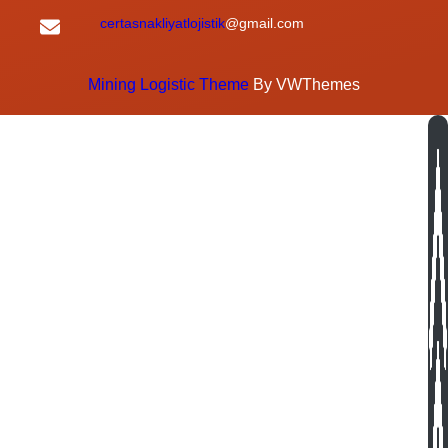
certasnakliyatlojistik
@gmail.com
Mining Logistic Theme
By VWThemes