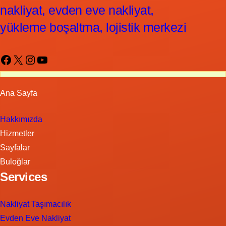
nakliyat, evden eve nakliyat,
yükleme boşaltma, lojistik merkezi
Facebook
X
Instagram
YouTube
Ana Sayfa
Hakkımızda
Hizmetler
Sayfalar
Buloğlar
Services
Nakliyat Taşımacılık
Evden Eve Nakliyat