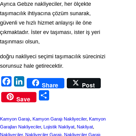
Ayrıca Gebze nakliyeciler, her ölçekte
taşımacılık ihtiyacına çözüm sunarak,
güvenli ve hızlı hizmet anlayışı ile öne
çıkmaktadır. İster ev taşıması, ister iş yeri
taşınması olsun,
doğru nakliyeci seçimi taşımacılık sürecinizi
sorunsuz hale getirecektir.
F
L
Share
Post
a
i
S
Save
c
n
h
e
k
a
Kamyon Garajı
, 
Kamyon Garajı Nakliyeciler
, 
Kamyon
b
e
r
Garajları Nakliyeciler
, 
Lojistik Nakliyat
, 
Nakliyat
, 
o
d
Nakliyeciler
, 
Nakliyeciler Garajı
, 
Nakliyeciler Garajı