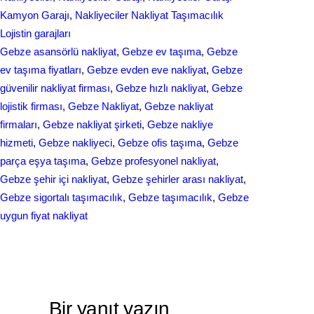
e
Kamyon Garajı
, 
Nakliyeciler Nakliyat Taşımacılık
o
I
Lojistin garajları
k
n
Gebze asansörlü nakliyat
, 
Gebze ev taşıma
, 
Gebze
ev taşıma fiyatları
, 
Gebze evden eve nakliyat
, 
Gebze
güvenilir nakliyat firması
, 
Gebze hızlı nakliyat
, 
Gebze
lojistik firması
, 
Gebze Nakliyat
, 
Gebze nakliyat
firmaları
, 
Gebze nakliyat şirketi
, 
Gebze nakliye
hizmeti
, 
Gebze nakliyeci
, 
Gebze ofis taşıma
, 
Gebze
parça eşya taşıma
, 
Gebze profesyonel nakliyat
, 
Gebze şehir içi nakliyat
, 
Gebze şehirler arası nakliyat
, 
Gebze sigortalı taşımacılık
, 
Gebze taşımacılık
, 
Gebze
uygun fiyat nakliyat
Bir yanıt yazın