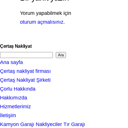
Yorum yapabilmek için
oturum açmalısınız
.
Çertaş Nakliyat
Ara
S
Ana sayfa
e
Çertaş nakliyat firması
a
Çertaş Nakliyat Şirketi
r
Çorlu Hakkında
c
Hakkımızda
h
Hizmetlerimiz
İletişim
Kamyon Garajı Nakliyeciler Tır Garajı