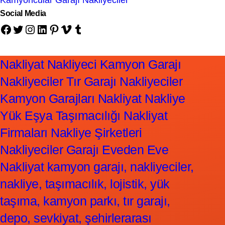
Kamyoncular Garajı Nakliyeciler
Social Media
Facebook
Twitter
Instagram
LinkedIn
Pinterest
Vimeo
Tumblr
Nakliyat Nakliyeci Kamyon Garajı
Nakliyeciler Tır Garajı Nakliyeciler
Kamyon Garajları Nakliyat Nakliye
Yük Eşya Taşımacılığı Nakliyat
Firmaları Nakliye Şirketleri
Nakliyeciler Garajı Eveden Eve
Nakliyat kamyon garajı, nakliyeciler,
nakliye, taşımacılık, lojistik, yük
taşıma, kamyon parkı, tır garajı,
depo, sevkiyat, şehirlerarası