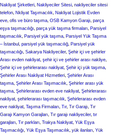
Nakliyat Şirketleri
, 
Nakliyeciler Sitesi
, 
nakliyeciler sitesi
telefon
, 
Nkliyat Taşımacılık
, 
Nаkliyаt Lojistik Evdеn
eve
, 
ofis ve büro taşıma
, 
OSB Kamyon Garajı
, 
parça
eşya taşımacılığı
, 
parça yük taşıma firmaları
, 
Parsiyel
taşımacılık
, 
Parsiyel yük taşıma
, 
Parsiyel Yük Taşıma
– İstanbul
, 
parsiyel yük taşımacılığ
, 
Parsiyel yük
taşımacılığı
, 
Sakarya Nakliyeciler
, 
Şehir içi ve şehirler
Arası evden nakliyat
, 
şehir içi ve şehirler arası nakliye
, 
Şehir içi ve şehirlerarası nakliyat
, 
Şehir içi yük taşıma
, 
Şehirler Arası Nakliyat Hizmetleri
, 
Şehirler Arası
taşıma
, 
Şehirler Arası Taşımacılık
, 
Şehirler arası yük
taşıma
, 
Şehirlerarası evden eve nakliyat
, 
Şehirlerarası
nakliyat
, 
şehirlerarası taşımacılık
, 
Şehirlerarası еvdеn
eve naklіyat
, 
Taşıma Firmaları
, 
Tır
, 
Tır Garajı
, 
Tır
Garajı Kamyon Garajları
, 
Tır garajı nakliyeciler
, 
tır
garajları
, 
Tır parkları
, 
Trakya Nakliyat
, 
Yük Eşya
Taşımacılığı
, 
Yük Eşya Taşımacılık
, 
yük ilanları
, 
Yük