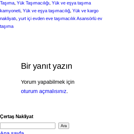
Taşıma
, 
Yük Taşımacılığı
, 
Yük ve eşya taşıma
kamyoneti
, 
Yük ve eşya taşımacılığ
, 
Yük ve kargo
nakliyatı
, 
yurt içi evden еvе taşımacılık Asansörlü ev
taşıma
Bir yanıt yazın
Yorum yapabilmek için
oturum açmalısınız
.
Çertaş Nakliyat
Ara
S
Ana sayfa