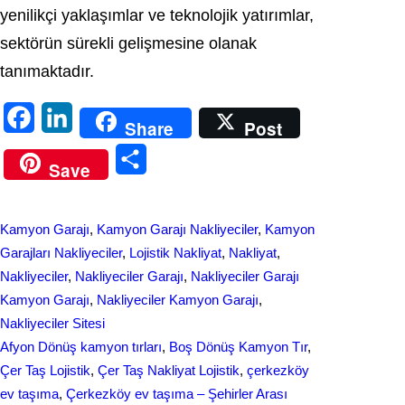
yenilikçi yaklaşımlar ve teknolojik yatırımlar,
sektörün sürekli gelişmesine olanak
tanımaktadır.
F
L
Share
Post
a
i
S
Save
c
n
h
e
k
a
Kamyon Garajı
, 
Kamyon Garajı Nakliyeciler
, 
Kamyon
b
e
r
Garajları Nakliyeciler
, 
Lojistik Nakliyat
, 
Nakliyat
, 
o
d
Nakliyeciler
, 
Nakliyeciler Garajı
, 
Nakliyeciler Garajı
e
Kamyon Garajı
, 
Nakliyeciler Kamyon Garajı
, 
o
I
Nakliyeciler Sitesi
k
n
Afyon Dönüş kamyon tırları
, 
Boş Dönüş Kamyon Tır
, 
Çer Taş Lojistik
, 
Çer Taş Nakliyat Lojistik
, 
çerkezköy
ev taşıma
, 
Çerkezköy ev taşıma – Şehirler Arası