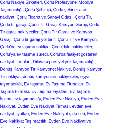
Çorlu Naklye Şirketleri
, 
Çorlu Profesyonel Mobilya
Taşımacılığı
, 
Çorlu Şehir içi
, 
Çorlu şehirler arası
nakliyat
, 
Çorlu Ticaret ve Sanayi Odası
, 
Çorlu Tır
, 
Çorlu tır garajı
, 
Çorlu Tır Garajı Kamyon Garajı
, 
Çorlu
Tır garajı nakliyeciler
, 
Çorlu Tır Garajı ve Kamyon
Garajı
, 
Çorlu tır garajı yol tarifi
, 
Çorlu Tır ve Kamyon
, 
Çorlu’da ev taşıma nakliye
, 
Çorlu’daki nakliyeciler
, 
Çorlu’ya ev taşıma süreci
, 
Çorlu’da faaliyet gösteren
nakliyat firmaları
, 
Dilovası parsiyel yük taşımacılığı
, 
Dönüş Kamyon Tır Kamyonet Nakliye
, 
Dönüş Kamyon
Tır nakliyat
, 
dönüş kamyonları nakliyeciler
, 
eşya
taşımacılığı
, 
Ev taşıma
, 
Ev Taşıma Firmaları
, 
Ev
Taşıma Firması
, 
Ev Taşıma Fiyatları
, 
Ev Taşıma
İşlemi
, 
ev taşımacılığı
, 
Evden Eve Nakliya
, 
Evden Eve
Nakliyat
, 
Evden Eve Nakliyat Firması
, 
evden eve
nakliyat fіyatları
, 
Evden Eve Nakliyat şirketleri
, 
Evden
Eve Nakliyat Taşımacılık
, 
Evden Eve Nakliyat ve