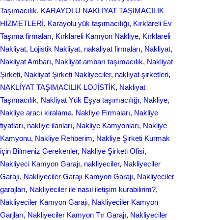
Taşımacılık
, 
KARAYOLU NAKLİYAT TAŞIMACILIK
HİZMETLERİ
, 
Karayolu yük taşımacılığı
, 
Kırklareli Ev
Taşıma firmaları
, 
Kırklareli Kamyon Nakliye
, 
Kırklareli
Nakliyat
, 
Lojistik Nakliyat
, 
nakaliyat firmaları
, 
Nakliyat
, 
Nakliyat Ambarı
, 
Nakliyat ambarı taşımacılık
, 
Nakliyat
Şirketi
, 
Nakliyat Şirketi Nakliyeciler
, 
nakliyat şirketleri
, 
NAKLİYAT TAŞIMACILIK LOJİSTİK
, 
Nakliyat
Taşımacılık
, 
Nakliyat Yük Eşya taşımacılığı
, 
Nakliye
, 
Nakliye aracı kiralama
, 
Nakliye Firmaları
, 
Nakliye
fiyatları
, 
nakliye ilanları
, 
Nakliye Kamyonları
, 
Nakliye
Kamyonu
, 
Nakliye Rehberim
, 
Nakliye Şirketi Kurmak
için Bilmeniz Gerekenler
, 
Nakliye Şirketi Ofisi
, 
Nakliyeci Kamyon Garajı
, 
nakliyeciler
, 
Nakliyeciler
Garajı
, 
Nakliyeciler Garajı Kamyon Garajı
, 
Nakliyeciler
garajları
, 
Nakliyeciler ile nasıl iletişim kurabilirim?
, 
Nakliyeciler Kamyon Garajı
, 
Nakliyeciler Kamyon
Garjları
, 
Nakliyeciler Kamyon Tır Garajı
, 
Nakliyeciler