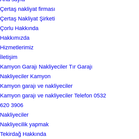
e
Çertaş nakliyat firması
a
Çertaş Nakliyat Şirketi
r
Çorlu Hakkında
c
Hakkımızda
h
Hizmetlerimiz
İletişim
Kamyon Garajı Nakliyeciler Tır Garajı
Nakliyeciler Kamyon
Kamyon garajı ve nakliyeciler
Kamyon garajı ve nakliyeciler Telefon 0532
620 3906
Nakliyeciler
Nakliyecilik yapmak
Tekirdağ Hakkında