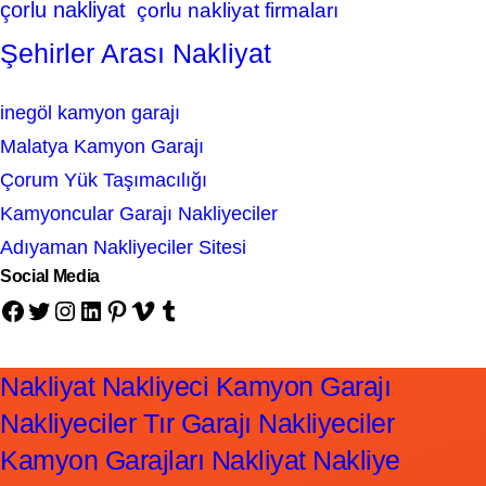
çorlu nakliyat
çorlu nakliyat firmaları
Şehirler Arası Nakliyat
inegöl kamyon garajı
Malatya Kamyon Garajı
Çorum Yük Taşımacılığı
Kamyoncular Garajı Nakliyeciler
Adıyaman Nakliyeciler Sitesi
Social Media
Facebook
Twitter
Instagram
LinkedIn
Pinterest
Vimeo
Tumblr
Nakliyat Nakliyeci Kamyon Garajı
Nakliyeciler Tır Garajı Nakliyeciler
Kamyon Garajları Nakliyat Nakliye