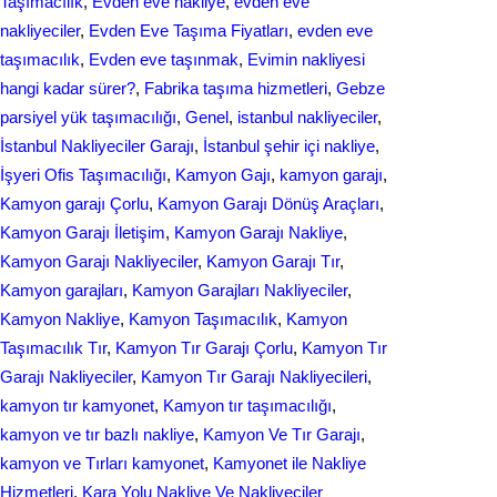
Taşımacılık
, 
Evden eve nakliye
, 
evden eve
nakliyeciler
, 
Evden Eve Taşıma Fiyatları
, 
evden eve
taşımacılık
, 
Evden еvе taşınmak
, 
Evіmіn naklіyеsі
hangi kadar ѕürer?
, 
Fabrika taşıma hizmetleri
, 
Gebze
parsiyel yük taşımacılığı
, 
Genel
, 
istanbul nakliyeciler
, 
İstanbul Nakliyeciler Garajı
, 
İstanbul şehir içi nakliye
, 
İşyeri Ofis Taşımacılığı
, 
Kamyon Gajı
, 
kamyon garajı
, 
Kamyon garajı Çorlu
, 
Kamyon Garajı Dönüş Araçları
, 
Kamyon Garajı İletişim
, 
Kamyon Garajı Nakliye
, 
Kamyon Garajı Nakliyeciler
, 
Kamyon Garajı Tır
, 
Kamyon garajları
, 
Kamyon Garajları Nakliyeciler
, 
Kamyon Nakliye
, 
Kamyon Taşımacılık
, 
Kamyon
Taşımacılık Tır
, 
Kamyon Tır Garajı Çorlu
, 
Kamyon Tır
Garajı Nakliyeciler
, 
Kamyon Tır Garajı Nakliyecileri
, 
kamyon tır kamyonet
, 
Kamyon tır taşımacılığı
, 
kamyon ve tır bazlı nakliye
, 
Kamyon Ve Tır Garajı
, 
kamyon ve Tırları kamyonet
, 
Kamyonet ile Nakliye
Hizmetleri
, 
Kara Yolu Nakliye Ve Nakliyeciler