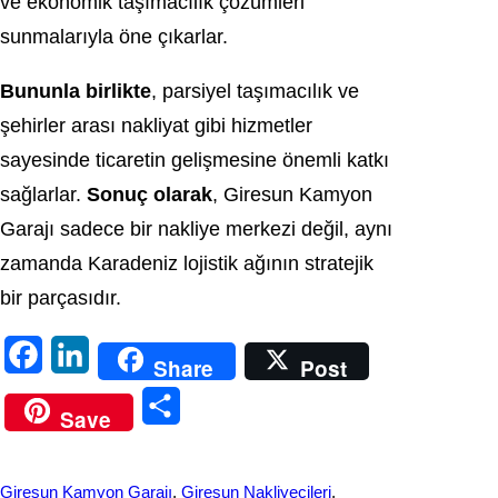
ve ekonomik taşımacılık çözümleri
sunmalarıyla öne çıkarlar.
Bununla birlikte
, parsiyel taşımacılık ve
şehirler arası nakliyat gibi hizmetler
sayesinde ticaretin gelişmesine önemli katkı
sağlarlar.
Sonuç olarak
, Giresun Kamyon
Garajı sadece bir nakliye merkezi değil, aynı
zamanda Karadeniz lojistik ağının stratejik
bir parçasıdır.
F
L
Share
Post
a
i
S
Save
c
n
h
e
k
a
Giresun Kamyon Garajı
, 
Giresun Nakliyecileri
, 