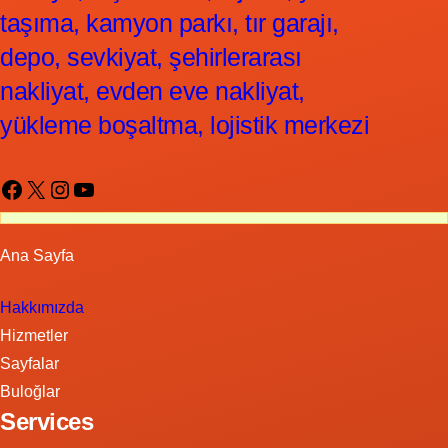
taşıma, kamyon parkı, tır garajı,
depo, sevkiyat, şehirlerarası
nakliyat, evden eve nakliyat,
yükleme boşaltma, lojistik merkezi
Facebook
X
Instagram
YouTube
Ana Sayfa
Hakkımızda
Hizmetler
Sayfalar
Buloğlar
Services