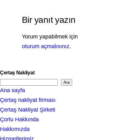
Bir yanıt yazın
Yorum yapabilmek için
oturum açmalısınız
.
Çertaş Nakliyat
Ara
S
Ana sayfa
e
Çertaş nakliyat firması
a
Çertaş Nakliyat Şirketi
r
Çorlu Hakkında
c
Hakkımızda
h
Hizmetlerimiz