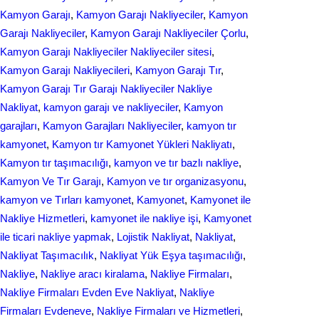
b
e
r
Kamyon Garajı
, 
Kamyon Garajı Nakliyeciler
, 
Kamyon
o
d
Garajı Nakliyeciler
, 
Kamyon Garajı Nakliyeciler Çorlu
, 
e
Kamyon Garajı Nakliyeciler Nakliyeciler sitesi
, 
o
I
Kamyon Garajı Nakliyecileri
, 
Kamyon Garajı Tır
, 
k
n
Kamyon Garajı Tır Garajı Nakliyeciler Nakliye
Nakliyat
, 
kamyon garajı ve nakliyeciler
, 
Kamyon
garajları
, 
Kamyon Garajları Nakliyeciler
, 
kamyon tır
kamyonet
, 
Kamyon tır Kamyonet Yükleri Nakliyatı
, 
Kamyon tır taşımacılığı
, 
kamyon ve tır bazlı nakliye
, 
Kamyon Ve Tır Garajı
, 
Kamyon ve tır organizasyonu
, 
kamyon ve Tırları kamyonet
, 
Kamyonet
, 
Kamyonet ile
Nakliye Hizmetleri
, 
kamyonet ile nakliye işi
, 
Kamyonet
ile ticari nakliye yapmak
, 
Lojistik Nakliyat
, 
Nakliyat
, 
Nakliyat Taşımacılık
, 
Nakliyat Yük Eşya taşımacılığı
, 
Nakliye
, 
Nakliye aracı kiralama
, 
Nakliye Firmaları
, 
Nakliye Firmaları Evden Eve Nakliyat
, 
Nakliye
Firmaları Evdeneve
, 
Nakliye Firmaları ve Hizmetleri
, 