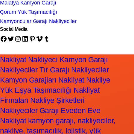
Malatya Kamyon Garajı
Çorum Yük Taşımacılığı
Kamyoncular Garajı Nakliyeciler
Social Media
Facebook
Twitter
Instagram
LinkedIn
Pinterest
Vimeo
Tumblr
Nakliyat Nakliyeci Kamyon Garajı
Nakliyeciler Tır Garajı Nakliyeciler
Kamyon Garajları Nakliyat Nakliye
Yük Eşya Taşımacılığı Nakliyat
Firmaları Nakliye Şirketleri
Nakliyeciler Garajı Eveden Eve
Nakliyat kamyon garajı, nakliyeciler,
nakliye, taşımacılık, lojistik, yük