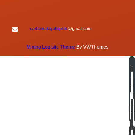
certasnakliyatlojistik
@gmail.com
Mining Logistic Theme
By VWThemes