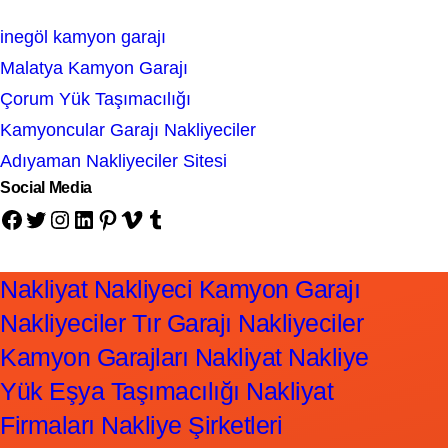
inegöl kamyon garajı
Malatya Kamyon Garajı
Çorum Yük Taşımacılığı
Kamyoncular Garajı Nakliyeciler
Adıyaman Nakliyeciler Sitesi
Social Media
Facebook
Twitter
Instagram
LinkedIn
Pinterest
Vimeo
Tumblr
Nakliyat Nakliyeci Kamyon Garajı
Nakliyeciler Tır Garajı Nakliyeciler
Kamyon Garajları Nakliyat Nakliye
Yük Eşya Taşımacılığı Nakliyat
Firmaları Nakliye Şirketleri