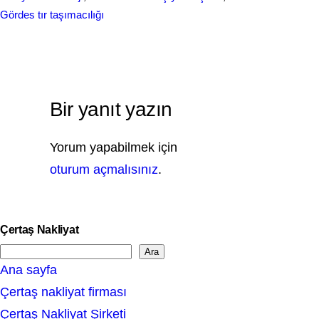
Gördes tır taşımacılığı
Bir yanıt yazın
Yorum yapabilmek için
oturum açmalısınız
.
Çertaş Nakliyat
Ara
S
Ana sayfa
e
Çertaş nakliyat firması
a
Çertaş Nakliyat Şirketi