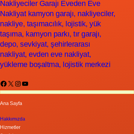
Nakliyeciler Garajı Eveden Eve
Nakliyat kamyon garajı, nakliyeciler,
nakliye, taşımacılık, lojistik, yük
taşıma, kamyon parkı, tır garajı,
depo, sevkiyat, şehirlerarası
nakliyat, evden eve nakliyat,
yükleme boşaltma, lojistik merkezi
Facebook
X
Instagram
YouTube
Ana Sayfa
Hakkımızda
Hizmetler