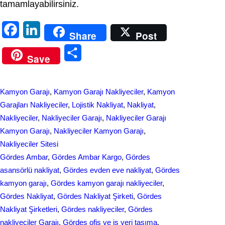
tamamlayabilirsiniz.
F
L
Share
Post
a
i
S
Save
c
n
h
e
k
a
Kamyon Garajı
, 
Kamyon Garajı Nakliyeciler
, 
Kamyon
b
e
r
Garajları Nakliyeciler
, 
Lojistik Nakliyat
, 
Nakliyat
, 
o
d
Nakliyeciler
, 
Nakliyeciler Garajı
, 
Nakliyeciler Garajı
e
Kamyon Garajı
, 
Nakliyeciler Kamyon Garajı
, 
o
I
Nakliyeciler Sitesi
k
n
Gördes Ambar
, 
Gördes Ambar Kargo
, 
Gördes
asansörlü nakliyat
, 
Gördes evden eve nakliyat
, 
Gördes
kamyon garajı
, 
Gördes kamyon garajı nakliyeciler
, 
Gördes Nakliyat
, 
Gördes Nakliyat Şirketi
, 
Gördes
Nakliyat Şirketleri
, 
Gördes nakliyeciler
, 
Gördes
nakliyeciler Garajı
, 
Gördes ofis ve iş yeri taşıma
, 