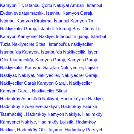
Kamyon Tır
, 
İstanbul Çorlu Nakliyat Ambarı
, 
İstanbul
o
I
Evden eve taşımacılık
, 
İstanbul Kamyon Garajı
, 
k
n
İstanbul Kamyon Kiralama
, 
İstanbul Kamyon Tır
Nakliyeciler Garajı
, 
İstanbul Tekirdağ Boş Dönüş Tır
Kamyon Kamyonet Nakliye
, 
İstanbul tır garajı
, 
İstanbul
Tuzla Nakliyeciler Sitesi
, 
İstanbul’da nakliyeciler
, 
İstanbul’da Kamyon
, 
İstanbul’da Nakliyecilik
, 
İşyeri
Ofis Taşımacılığı
, 
Kamyon Garajı
, 
Kamyon Garajı
Nakliyeciler
, 
Kamyon Garajları Nakliyeciler
, 
Lojistik
Nakliyat
, 
Nakliyat
, 
Nakliyeciler
, 
Nakliyeciler Garajı
, 
Nakliyeciler Garajı Kamyon Garajı
, 
Nakliyeciler
Kamyon Garajı
, 
Nakliyeciler Sitesi
Hadımköy Asansörlü Nakliyat
, 
Hadımköy de Nakliye
, 
Hadımköy Evden eve nakliyat
, 
Hadımköy Fabrika
Taşımacılığı
, 
Hadımköy Kamyon Nakliye
, 
Hadımköy
Kamyonet Nakliye
, 
Hadımköy Lojistik
, 
Hadımköy
Nakliye
, 
Hadımköy Ofis Taşıma
, 
Hadımköy Parsiyel