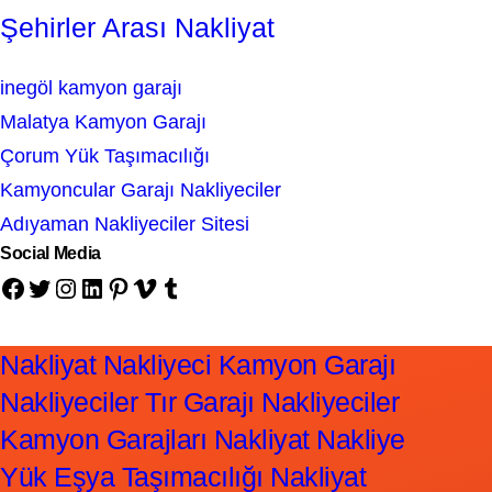
Şehirler Arası Nakliyat
inegöl kamyon garajı
Malatya Kamyon Garajı
Çorum Yük Taşımacılığı
Kamyoncular Garajı Nakliyeciler
Adıyaman Nakliyeciler Sitesi
Social Media
Facebook
Twitter
Instagram
LinkedIn
Pinterest
Vimeo
Tumblr
Nakliyat Nakliyeci Kamyon Garajı
Nakliyeciler Tır Garajı Nakliyeciler
Kamyon Garajları Nakliyat Nakliye
Yük Eşya Taşımacılığı Nakliyat