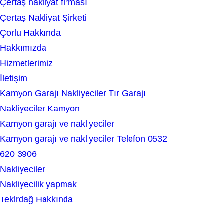
Çertaş nakliyat firması
a
Çertaş Nakliyat Şirketi
r
Çorlu Hakkında
c
Hakkımızda
h
Hizmetlerimiz
İletişim
Kamyon Garajı Nakliyeciler Tır Garajı
Nakliyeciler Kamyon
Kamyon garajı ve nakliyeciler
Kamyon garajı ve nakliyeciler Telefon 0532
620 3906
Nakliyeciler
Nakliyecilik yapmak
Tekirdağ Hakkında