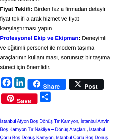
Fiyat Teklifi:
Birden fazla firmadan detaylı
fiyat teklifi alarak hizmet ve fiyat
karşılaştırması yapın.
Profesyonel Ekip ve Ekipman
:
Deneyimli
ve eğitimli personel ile modern taşıma
araçlarının kullanılması, sorunsuz bir taşıma
süreci için önemlidir.
F
L
Share
Post
a
i
S
Save
c
n
h
e
k
a
İstanbul Afyon Boş Dönüş Tır Kamyon
, 
İstanbul Artvin
b
e
r
Boş Kamyon Tır Nakliye – Dönüş Araçları:
, 
İstanbul
o
d
Çorlu Boş Dönüş Kamyon
, 
İstanbul Çorlu Boş Dönüş
e