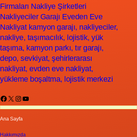
Firmaları Nakliye Şirketleri
Nakliyeciler Garajı Eveden Eve
Nakliyat kamyon garajı, nakliyeciler,
nakliye, taşımacılık, lojistik, yük
taşıma, kamyon parkı, tır garajı,
depo, sevkiyat, şehirlerarası
nakliyat, evden eve nakliyat,
yükleme boşaltma, lojistik merkezi
Facebook
X
Instagram
YouTube
Ana Sayfa
Hakkımızda