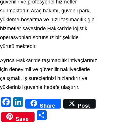
güvenilir ve profesyonel hizmetler
sunmaktadır. Araç bakımı, güvenli park,
yükleme-boşaltma ve hızlı taşımacılık gibi
hizmetler sayesinde Hakkari’de lojistik
operasyonları sorunsuz bir şekilde
yürütülmektedir.
Ayrıca Hakkari’de taşımacılık ihtiyaçlarınız
için deneyimli ve güvenilir nakliyecilerle
çalışmak, iş süreçlerinizi hızlandırır ve
yüklerinizi güvenle hedefe ulaştırır.
F
L
Share
Post
a
i
S
Save
c
n
h