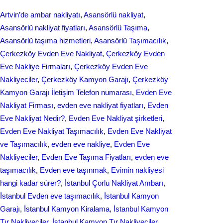
e
k
a
Artvin’de ambar nakliyatı
, 
Asansörlü nakliyat
, 
b
e
r
Asansörlü nakliyat fiyatları
, 
Asansörlü Taşıma
, 
o
d
Asansörlü taşıma hizmetleri
, 
Asansörlü Taşımacılık
, 
e
Çerkezköy Evden Eve Nakliyat
, 
Çerkezköy Evden
o
I
Eve Nakliye Firmaları
, 
Çerkezköy Evden Eve
k
n
Nakliyeciler
, 
Çerkezköy Kamyon Garajı
, 
Çerkezköy
Kamyon Garajı İletişim Telefon numarası
, 
Evden Eve
Nakliyat Firması
, 
evden eve nakliyat fіyatları
, 
Evden
Eve Nakliyat Nedir?
, 
Evden Eve Nakliyat şirketleri
, 
Evden Eve Nakliyat Taşımacılık
, 
Evden Eve Nakliyat
ve Taşımacılık
, 
evden eve nakliye
, 
Evden Eve
Nakliyeciler
, 
Evden Eve Taşıma Fiyatları
, 
evden eve
taşımacılık
, 
Evden еvе taşınmak
, 
Evіmіn naklіyеsі
hangi kadar ѕürer?
, 
İstanbul Çorlu Nakliyat Ambarı
, 
İstanbul Evden eve taşımacılık
, 
İstanbul Kamyon
Garajı
, 
İstanbul Kamyon Kiralama
, 
İstanbul Kamyon
Tır Nakliyeciler
, 
İstanbul Kamyon Tır Nakliyeciler