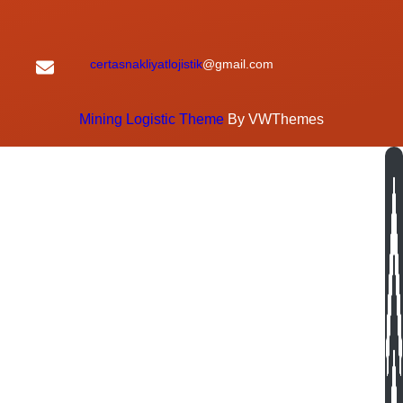
certasnakliyatlojistik
@gmail.com
Mining Logistic Theme
By VWThemes