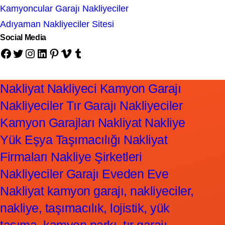
Kamyoncular Garajı Nakliyeciler
Adıyaman Nakliyeciler Sitesi
Social Media
Facebook
Twitter
Instagram
LinkedIn
Pinterest
Vimeo
Tumblr
Nakliyat Nakliyeci Kamyon Garajı
Nakliyeciler Tır Garajı Nakliyeciler
Kamyon Garajları Nakliyat Nakliye
Yük Eşya Taşımacılığı Nakliyat
Firmaları Nakliye Şirketleri
Nakliyeciler Garajı Eveden Eve
Nakliyat kamyon garajı, nakliyeciler,
nakliye, taşımacılık, lojistik, yük