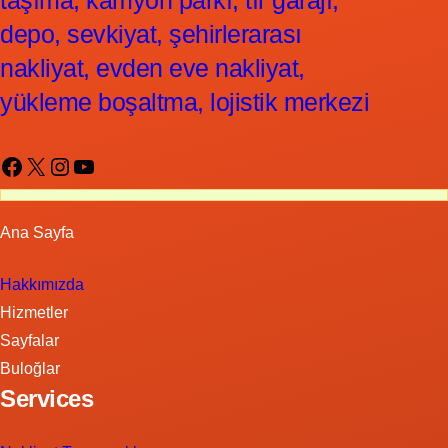
taşıma, kamyon parkı, tır garajı,
depo, sevkiyat, şehirlerarası
nakliyat, evden eve nakliyat,
yükleme boşaltma, lojistik merkezi
Facebook
X
Instagram
YouTube
Ana Sayfa
Hakkımızda
Hizmetler
Sayfalar
Buloğlar
Services