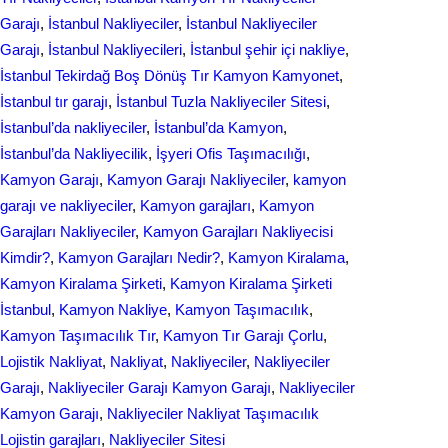
Garajı
, 
İstanbul Nakliyeciler
, 
İstanbul Nakliyeciler
Garajı
, 
İstanbul Nakliyecileri
, 
İstanbul şehir içi nakliye
, 
İstanbul Tekirdağ Boş Dönüş Tır Kamyon Kamyonet
, 
İstanbul tır garajı
, 
İstanbul Tuzla Nakliyeciler Sitesi
, 
İstanbul’da nakliyeciler
, 
İstanbul’da Kamyon
, 
İstanbul’da Nakliyecilik
, 
İşyeri Ofis Taşımacılığı
, 
Kamyon Garajı
, 
Kamyon Garajı Nakliyeciler
, 
kamyon
garajı ve nakliyeciler
, 
Kamyon garajları
, 
Kamyon
Garajları Nakliyeciler
, 
Kamyon Garajları Nakliyecisi
Kimdir?
, 
Kamyon Garajları Nedir?
, 
Kamyon Kiralama
, 
Kamyon Kiralama Şirketi
, 
Kamyon Kiralama Şirketi
İstanbul
, 
Kamyon Nakliye
, 
Kamyon Taşımacılık
, 
Kamyon Taşımacılık Tır
, 
Kamyon Tır Garajı Çorlu
, 
Lojistik Nakliyat
, 
Nakliyat
, 
Nakliyeciler
, 
Nakliyeciler
Garajı
, 
Nakliyeciler Garajı Kamyon Garajı
, 
Nakliyeciler
Kamyon Garajı
, 
Nakliyeciler Nakliyat Taşımacılık
Lojistin garajları
, 
Nakliyeciler Sitesi