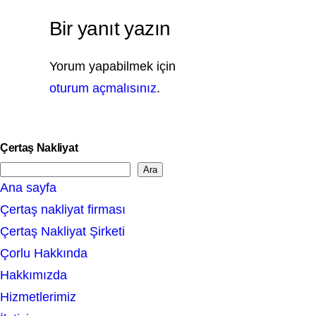
Bir yanıt yazın
Yorum yapabilmek için
oturum açmalısınız
.
Çertaş Nakliyat
Ara
S
Ana sayfa
e
Çertaş nakliyat firması
a
Çertaş Nakliyat Şirketi
r
Çorlu Hakkında
c
Hakkımızda
h
Hizmetlerimiz