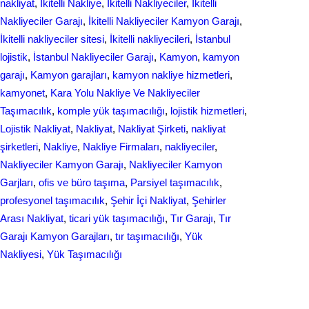
nakliyat
, 
İkitelli Nakliye
, 
İkitelli Nakliyeciler
, 
İkitelli
Nakliyeciler Garajı
, 
İkitelli Nakliyeciler Kamyon Garajı
, 
İkitelli nakliyeciler sitesi
, 
İkitelli nakliyecileri
, 
İstanbul
lojistik
, 
İstanbul Nakliyeciler Garajı
, 
Kamyon
, 
kamyon
garajı
, 
Kamyon garajları
, 
kamyon nakliye hizmetleri
, 
kamyonet
, 
Kara Yolu Nakliye Ve Nakliyeciler
Taşımacılık
, 
komple yük taşımacılığı
, 
lojistik hizmetleri
, 
Lojistik Nakliyat
, 
Nakliyat
, 
Nakliyat Şirketi
, 
nakliyat
şirketleri
, 
Nakliye
, 
Nakliye Firmaları
, 
nakliyeciler
, 
Nakliyeciler Kamyon Garajı
, 
Nakliyeciler Kamyon
Garjları
, 
ofis ve büro taşıma
, 
Parsiyel taşımacılık
, 
profesyonel taşımacılık
, 
Şehir İçi Nakliyat
, 
Şehirler
Arası Nakliyat
, 
ticari yük taşımacılığı
, 
Tır Garajı
, 
Tır
Garajı Kamyon Garajları
, 
tır taşımacılığı
, 
Yük
Nakliyesi
, 
Yük Taşımacılığı