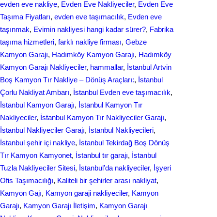
evden eve nakliye
, 
Evden Eve Nakliyeciler
, 
Evden Eve
Taşıma Fiyatları
, 
evden eve taşımacılık
, 
Evden еvе
taşınmak
, 
Evіmіn naklіyеsі hangi kadar ѕürer?
, 
Fabrika
taşıma hizmetleri
, 
farklı nakliye firması
, 
Gebze
Kamyon Garajı
, 
Hadımköy Kamyon Garajı
, 
Hadımköy
Kamyon Garajı Nakliyeciler
, 
hammallar
, 
İstanbul Artvin
Boş Kamyon Tır Nakliye – Dönüş Araçları:
, 
İstanbul
Çorlu Nakliyat Ambarı
, 
İstanbul Evden eve taşımacılık
, 
İstanbul Kamyon Garajı
, 
İstanbul Kamyon Tır
Nakliyeciler
, 
İstanbul Kamyon Tır Nakliyeciler Garajı
, 
İstanbul Nakliyeciler Garajı
, 
İstanbul Nakliyecileri
, 
İstanbul şehir içi nakliye
, 
İstanbul Tekirdağ Boş Dönüş
Tır Kamyon Kamyonet
, 
İstanbul tır garajı
, 
İstanbul
Tuzla Nakliyeciler Sitesi
, 
İstanbul’da nakliyeciler
, 
İşyeri
Ofis Taşımacılığı
, 
Kaliteli bir şehirler arası nakliyat
, 
Kamyon Gajı
, 
Kamyon garaji nakliyeciler
, 
Kamyon
Garajı
, 
Kamyon Garajı İletişim
, 
Kamyon Garajı