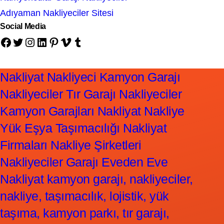
Adıyaman Nakliyeciler Sitesi
Social Media
Facebook
Twitter
Instagram
LinkedIn
Pinterest
Vimeo
Tumblr
Nakliyat Nakliyeci Kamyon Garajı
Nakliyeciler Tır Garajı Nakliyeciler
Kamyon Garajları Nakliyat Nakliye
Yük Eşya Taşımacılığı Nakliyat
Firmaları Nakliye Şirketleri
Nakliyeciler Garajı Eveden Eve
Nakliyat kamyon garajı, nakliyeciler,
nakliye, taşımacılık, lojistik, yük
taşıma, kamyon parkı, tır garajı,