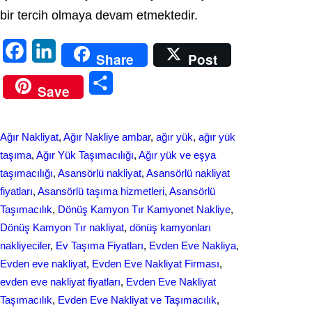
bir tercih olmaya devam etmektedir.
F
L
Share
Post
a
i
S
Save
c
n
h
e
k
a
Ağır Nakliyat
, 
Ağır Nakliye ambar
, 
ağır yük
, 
ağır yük
b
e
r
taşıma
, 
Ağır Yük Taşımacılığı
, 
Ağır yük ve eşya
o
d
taşımacılığı
, 
Asansörlü nakliyat
, 
Asansörlü nakliyat
e
fiyatları
, 
Asansörlü taşıma hizmetleri
, 
Asansörlü
o
I
Taşımacılık
, 
Dönüş Kamyon Tır Kamyonet Nakliye
, 
k
n
Dönüş Kamyon Tır nakliyat
, 
dönüş kamyonları
nakliyeciler
, 
Ev Taşıma Fiyatları
, 
Evden Eve Nakliya
, 
Evden eve nakliyat
, 
Evden Eve Nakliyat Firması
, 
evden eve nakliyat fіyatları
, 
Evden Eve Nakliyat
Taşımacılık
, 
Evden Eve Nakliyat ve Taşımacılık
, 