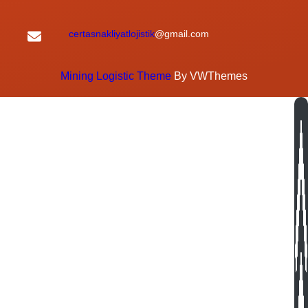
certasnakliyatlojistik
@gmail.com
Mining Logistic Theme
By VWThemes