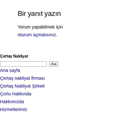
Bir yanıt yazın
Yorum yapabilmek için
oturum açmalısınız
.
Çertaş Nakliyat
Ara
S
Ana sayfa
e
Çertaş nakliyat firması
a
Çertaş Nakliyat Şirketi
r
Çorlu Hakkında
c
Hakkımızda
h
Hizmetlerimiz