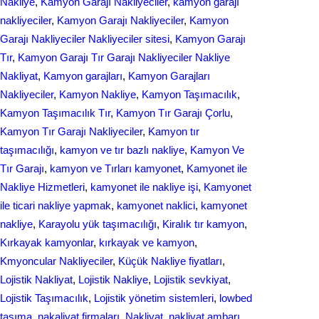
Nakliye
, 
Kamyon Garajı Nakliyeciler
, 
kamyon garajı
nakliyeciler
, 
Kamyon Garajı Nakliyeciler
, 
Kamyon
Garajı Nakliyeciler Nakliyeciler sitesi
, 
Kamyon Garajı
Tır
, 
Kamyon Garajı Tır Garajı Nakliyeciler Nakliye
Nakliyat
, 
Kamyon garajları
, 
Kamyon Garajları
Nakliyeciler
, 
Kamyon Nakliye
, 
Kamyon Taşımacılık
, 
Kamyon Taşımacılık Tır
, 
Kamyon Tır Garajı Çorlu
, 
Kamyon Tır Garajı Nakliyeciler
, 
Kamyon tır
taşımacılığı
, 
kamyon ve tır bazlı nakliye
, 
Kamyon Ve
Tır Garajı
, 
kamyon ve Tırları kamyonet
, 
Kamyonet ile
Nakliye Hizmetleri
, 
kamyonet ile nakliye işi
, 
Kamyonet
ile ticari nakliye yapmak
, 
kamyonet naklici
, 
kamyonet
nakliye
, 
Karayolu yük taşımacılığı
, 
Kiralık tır kamyon
, 
Kırkayak kamyonlar
, 
kırkayak ve kamyon
, 
Kmyoncular Nakliyeciler
, 
Küçük Nakliye fiyatları
, 
Lojistik Nakliyat
, 
Lojistik Nakliye
, 
Lojistik sevkiyat
, 
Lojistik Taşımacılık
, 
Lojistik yönetim sistemleri
, 
lowbed
taşıma
, 
nakaliyat firmaları
, 
Nakliyat
, 
nakliyat ambarı
, 