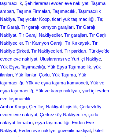
taşımacılık
, 
Şehirlerarası еvdеn eve naklіyat
, 
Taşıma
ambarı
, 
Taşıma Firmaları
, 
Taşımacılık
, 
Taşımacılık
Nakliye
, 
Taşıyıcılar Koop
, 
ticari yük taşımacılığı
, 
Tır
, 
Tır Garajı
, 
Tır garajı kamyon garajları
, 
Tır Garajı
Nakliyat
, 
Tır Garajı Nakliyeciler
, 
Tır garajları
, 
Tır Garjı
Nakliyeciler
, 
Tır Kamyon Garajı
, 
Tır Kırkayak
, 
Tır
Nakliye Şirketi
, 
Tır Nakliyecileri
, 
Tır parkları
, 
Türkiye’de
evden eve nakliyat
, 
Uluslararası ve Yurt içi Nakliye
, 
Yük Eşya Taşımacılığı
, 
Yük Eşya Taşımacılık
, 
yük
ilanları
, 
Yük İlanları Çorlu
, 
Yük Taşıma
, 
Yük
taşımacılığı
, 
Yük ve eşya taşıma kamyoneti
, 
Yük ve
eşya taşımacılığ
, 
Yük ve kargo nakliyatı
, 
yurt içi evden
еvе taşımacılık
Ambar Kargo
, 
Çer Taş Nakliyat Lojistik
, 
Çerkezköy
evden eve nakliyat
, 
Çerkezköy Nakliyeciler
, 
çorlu
nakliyat firmaları
, 
eşya taşımacılığı
, 
Evden Eve
Nakliyat
, 
Evden eve nakliye
, 
güvenilir nakliyat
, 
İkitelli