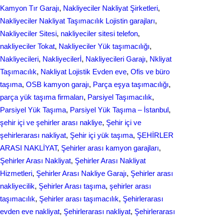
Kamyon Tır Garajı
, 
Nakliyeciler Nakliyat Şirketleri
, 
Nakliyeciler Nakliyat Taşımacılık Lojistin garajları
, 
Nakliyeciler Sitesi
, 
nakliyeciler sitesi telefon
, 
nakliyeciler Tokat
, 
Nakliyeciler Yük taşımacılığı
, 
Nakliyecileri
, 
Nakliyecilerİ
, 
Nakliyecileri Garajı
, 
Nkliyat
Taşımacılık
, 
Nаkliyаt Lojistik Evdеn eve
, 
Ofis ve büro
taşıma
, 
OSB kamyon garajı
, 
Parça eşya taşımacılığı
, 
parça yük taşıma firmaları
, 
Parsiyel Taşımacılık
, 
Parsiyel Yük Taşıma
, 
Parsiyel Yük Taşıma – İstanbul
, 
şehir içi ve şehirler arası nakliye
, 
Şehir içi ve
şehirlerarası nakliyat
, 
Şehir içi yük taşıma
, 
ŞEHİRLER
ARASI NAKLİYAT
, 
Şehirler arası kamyon garajları
, 
Şehirler Arası Nakliyat
, 
Şehirler Arası Nakliyat
Hizmetleri
, 
Şehirler Arası Nakliye Garajı
, 
Şehirler arası
nakliyecilik
, 
Şehirler Arası taşıma
, 
şehirler arası
taşımacılık
, 
Şehirler arası taşımacılık
, 
Şehirlerarası
evden eve nakliyat
, 
Şehirlerarası nakliyat
, 
Şehirlerarası