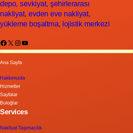
depo, sevkiyat, şehirlerarası
nakliyat, evden eve nakliyat,
yükleme boşaltma, lojistik merkezi
Facebook
X
Instagram
YouTube
Ana Sayfa
Hakkımızda
Hizmetler
Sayfalar
Buloğlar
Services
Nakliyat Taşımacılık