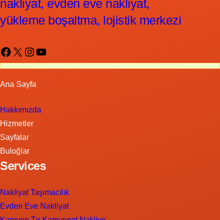
nakliyat, evden eve nakliyat,
yükleme boşaltma, lojistik merkezi
Facebook
X
Instagram
YouTube
Ana Sayfa
Hakkımızda
Hizmetler
Sayfalar
Buloğlar
Services
Nakliyat Taşımacılık
Evden Eve Nakliyat
Kamyon Tır Kamyonet Nakliye