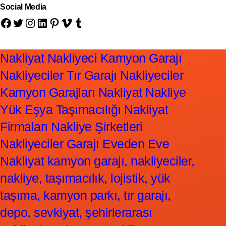
Social Media
Facebook
Twitter
Instagram
LinkedIn
Pinterest
Vimeo
Tumblr
Nakliyat Nakliyeci Kamyon Garajı
Nakliyeciler Tır Garajı Nakliyeciler
Kamyon Garajları Nakliyat Nakliye
Yük Eşya Taşımacılığı Nakliyat
Firmaları Nakliye Şirketleri
Nakliyeciler Garajı Eveden Eve
Nakliyat kamyon garajı, nakliyeciler,
nakliye, taşımacılık, lojistik, yük
taşıma, kamyon parkı, tır garajı,
depo, sevkiyat, şehirlerarası