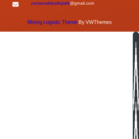
certasnakliyatlojistik
@gmail.com
Mining Logistic Theme
By VWThemes