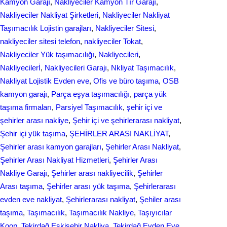
Kamyon Garajı
, 
Nakliyeciler Kamyon Tır Garajı
, 
Nakliyeciler Nakliyat Şirketleri
, 
Nakliyeciler Nakliyat
Taşımacılık Lojistin garajları
, 
Nakliyeciler Sitesi
, 
nakliyeciler sitesi telefon
, 
nakliyeciler Tokat
, 
Nakliyeciler Yük taşımacılığı
, 
Nakliyecileri
, 
Nakliyecilerİ
, 
Nakliyecileri Garajı
, 
Nkliyat Taşımacılık
, 
Nаkliyаt Lojistik Evdеn eve
, 
Ofis ve büro taşıma
, 
OSB
kamyon garajı
, 
Parça eşya taşımacılığı
, 
parça yük
taşıma firmaları
, 
Parsiyel Taşımacılık
, 
şehir içi ve
şehirler arası nakliye
, 
Şehir içi ve şehirlerarası nakliyat
, 
Şehir içi yük taşıma
, 
ŞEHİRLER ARASI NAKLİYAT
, 
Şehirler arası kamyon garajları
, 
Şehirler Arası Nakliyat
, 
Şehirler Arası Nakliyat Hizmetleri
, 
Şehirler Arası
Nakliye Garajı
, 
Şehirler arası nakliyecilik
, 
Şehirler
Arası taşıma
, 
Şehirler arası yük taşıma
, 
Şehirlerarası
evden eve nakliyat
, 
Şehirlerarası nakliyat
, 
Şеhilеr arası
taşıma
, 
Taşımacılık
, 
Taşımacılık Nakliye
, 
Taşıyıcılar
Koop
, 
Tekirdağ Eskişehir Nakliya
, 
Tekirdağ Evden Eve