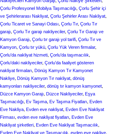
Nakliyecileri Kamyon Garjajı
, 
Çorlu Naklye Şirketleri
, 
Çorlu Profesyonel Mobilya Taşımacılığı
, 
Çorlu Şehir içi
ve Şehirlerarası Nakliyat
, 
Çorlu Şehirler Arası Nakliyat
, 
Çorlu Ticaret ve Sanayi Odası
, 
Çorlu Tır
, 
Çorlu Tır
garajı
, 
Çorlu Tır garajı nakliyeciler
, 
Çorlu Tır Garajı ve
Kamyon Garajı
, 
Çorlu tır garajı yol tarifi
, 
Çorlu Tır ve
Kamyon
, 
Çorlu tır yükü
, 
Çorlu Yük Veren firmalar
, 
Çorlu’da nakliyat hizmeti
, 
Çorlu’da taşımacılık
, 
Çorlu’daki nakliyeciler
, 
Çorlu’da faaliyet gösteren
nakliyat firmaları
, 
Dönüş Kamyon Tır Kamyonet
Nakliye
, 
Dönüş Kamyon Tır nakliyat
, 
dönüş
kamyonları nakliyeciler
, 
dönüş tır kamyon kamyonet
, 
Düzce Kamyon Garajı
, 
Düzce Nakliyeciler
, 
Eşya
Taşımacılığı
, 
Ev Taşıma
, 
Ev Taşıma Fiyatları
, 
Evden
Eve Nakliya
, 
Evden eve nakliyat
, 
Evden Eve Nakliyat
Firması
, 
evden eve nakliyat fіyatları
, 
Evden Eve
Nakliyat şirketleri
, 
Evden Eve Nakliyat Taşımacılık
, 
Evden Eve Nakliyat ve Taşımacılık
, 
evden eve nakliye
, 