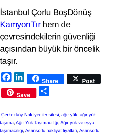
İstanbul Çorlu BoşDönüş
KamyonTır
hem de
çevresindekilerin güvenliği
açısından büyük bir öncelik
taşır.
F
L
Share
Post
a
i
S
Save
c
n
h
e
k
a
Çerkezköy Nakliyeciler sitesi
, 
ağır yük
, 
ağır yük
b
e
r
taşıma
, 
Ağır Yük Taşımacılığı
, 
Ağır yük ve eşya
o
d
taşımacılığı
, 
Asansörlü nakliyat fiyatları
, 
Asansörlü
e