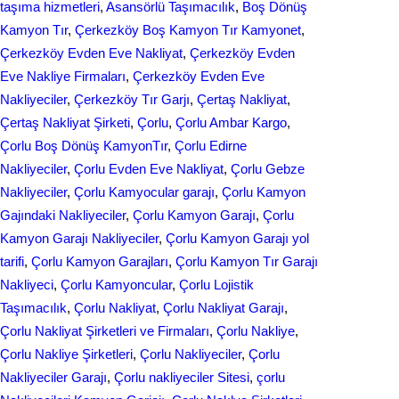
taşıma hizmetleri
, 
Asansörlü Taşımacılık
, 
Boş Dönüş
o
I
Kamyon Tır
, 
Çerkezköy Boş Kamyon Tır Kamyonet
, 
k
n
Çerkezköy Evden Eve Nakliyat
, 
Çerkezköy Evden
Eve Nakliye Firmaları
, 
Çerkezköy Evden Eve
Nakliyeciler
, 
Çerkezköy Tır Garjı
, 
Çertaş Nakliyat
, 
Çertaş Nakliyat Şirketi
, 
Çorlu
, 
Çorlu Ambar Kargo
, 
Çorlu Boş Dönüş KamyonTır
, 
Çorlu Edirne
Nakliyeciler
, 
Çorlu Evden Eve Nakliyat
, 
Çorlu Gebze
Nakliyeciler
, 
Çorlu Kamyocular garajı
, 
Çorlu Kamyon
Gajındaki Nakliyeciler
, 
Çorlu Kamyon Garajı
, 
Çorlu
Kamyon Garajı Nakliyeciler
, 
Çorlu Kamyon Garajı yol
tarifi
, 
Çorlu Kamyon Garajları
, 
Çorlu Kamyon Tır Garajı
Nakliyeci
, 
Çorlu Kamyoncular
, 
Çorlu Lojistik
Taşımacılık
, 
Çorlu Nakliyat
, 
Çorlu Nakliyat Garajı
, 
Çorlu Nakliyat Şirketleri ve Firmaları
, 
Çorlu Nakliye
, 
Çorlu Nakliye Şirketleri
, 
Çorlu Nakliyeciler
, 
Çorlu
Nakliyeciler Garajı
, 
Çorlu nakliyeciler Sitesi
, 
çorlu