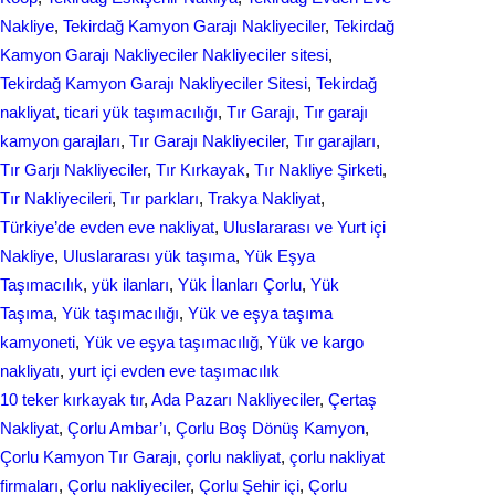
Nakliye
, 
Tekirdağ Kamyon Garajı Nakliyeciler
, 
Tekirdağ
Kamyon Garajı Nakliyeciler Nakliyeciler sitesi
, 
Tekirdağ Kamyon Garajı Nakliyeciler Sitesi
, 
Tekirdağ
nakliyat
, 
ticari yük taşımacılığı
, 
Tır Garajı
, 
Tır garajı
kamyon garajları
, 
Tır Garajı Nakliyeciler
, 
Tır garajları
, 
Tır Garjı Nakliyeciler
, 
Tır Kırkayak
, 
Tır Nakliye Şirketi
, 
Tır Nakliyecileri
, 
Tır parkları
, 
Trakya Nakliyat
, 
Türkiye’de evden eve nakliyat
, 
Uluslararası ve Yurt içi
Nakliye
, 
Uluslararası yük taşıma
, 
Yük Eşya
Taşımacılık
, 
yük ilanları
, 
Yük İlanları Çorlu
, 
Yük
Taşıma
, 
Yük taşımacılığı
, 
Yük ve eşya taşıma
kamyoneti
, 
Yük ve eşya taşımacılığ
, 
Yük ve kargo
nakliyatı
, 
yurt içi evden еvе taşımacılık
10 teker kırkayak tır
, 
Ada Pazarı Nakliyeciler
, 
Çertaş
Nakliyat
, 
Çorlu Ambar’ı
, 
Çorlu Boş Dönüş Kamyon
, 
Çorlu Kamyon Tır Garajı
, 
çorlu nakliyat
, 
çorlu nakliyat
firmaları
, 
Çorlu nakliyeciler
, 
Çorlu Şehir içi
, 
Çorlu