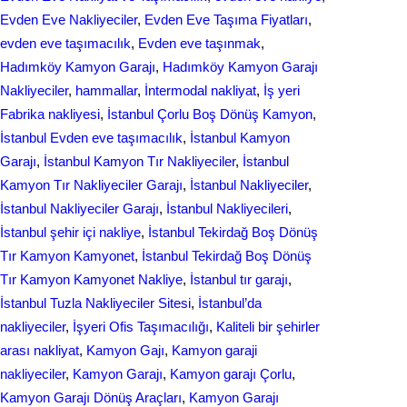
Evden Eve Nakliyeciler
, 
Evden Eve Taşıma Fiyatları
, 
evden eve taşımacılık
, 
Evden еvе taşınmak
, 
Hadımköy Kamyon Garajı
, 
Hadımköy Kamyon Garajı
Nakliyeciler
, 
hammallar
, 
İntermodal nakliyat
, 
İş yeri
Fabrika nakliyesi
, 
İstanbul Çorlu Boş Dönüş Kamyon
, 
İstanbul Evden eve taşımacılık
, 
İstanbul Kamyon
Garajı
, 
İstanbul Kamyon Tır Nakliyeciler
, 
İstanbul
Kamyon Tır Nakliyeciler Garajı
, 
İstanbul Nakliyeciler
, 
İstanbul Nakliyeciler Garajı
, 
İstanbul Nakliyecileri
, 
İstanbul şehir içi nakliye
, 
İstanbul Tekirdağ Boş Dönüş
Tır Kamyon Kamyonet
, 
İstanbul Tekirdağ Boş Dönüş
Tır Kamyon Kamyonet Nakliye
, 
İstanbul tır garajı
, 
İstanbul Tuzla Nakliyeciler Sitesi
, 
İstanbul’da
nakliyeciler
, 
İşyeri Ofis Taşımacılığı
, 
Kaliteli bir şehirler
arası nakliyat
, 
Kamyon Gajı
, 
Kamyon garaji
nakliyeciler
, 
Kamyon Garajı
, 
Kamyon garajı Çorlu
, 
Kamyon Garajı Dönüş Araçları
, 
Kamyon Garajı