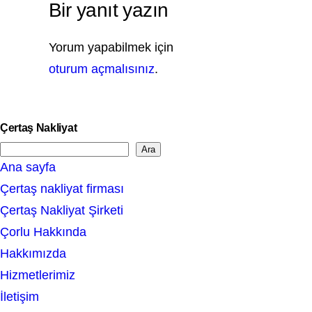
Bir yanıt yazın
Yorum yapabilmek için
oturum açmalısınız
.
Çertaş Nakliyat
Ara
S
Ana sayfa
e
Çertaş nakliyat firması
a
Çertaş Nakliyat Şirketi
r
Çorlu Hakkında
c
Hakkımızda
h
Hizmetlerimiz
İletişim