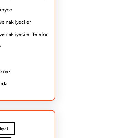
Kamyon
ve nakliyeciler
ve nakliyeciler Telefon
6
apmak
ında
iyat