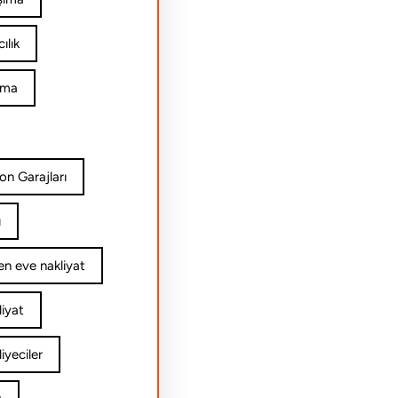
ılık
ıma
on Garajları
ı
n eve nakliyat
iyat
yeciler