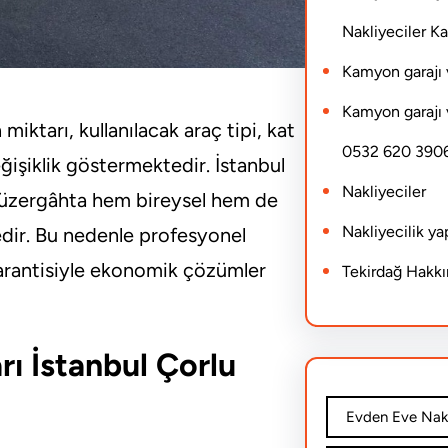
Nakliyeciler 
Kamyon garajı 
Kamyon garajı 
miktarı, kullanılacak araç tipi, kat
0532 620 390
işiklik göstermektedir. İstanbul
Nakliyeciler
k güzergâhta hem bireysel hem de
Nakliyecilik y
edir. Bu nedenle profesyonel
 garantisiyle ekonomik çözümler
Tekirdağ Hakk
rı İstanbul Çorlu
Evden Eve Nakl