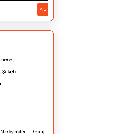
Ara
 firması
 Şirketi
a
akliyeciler Tır Garajı