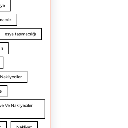
iye
acılık
eşya taşımacılığı
rı
Nakliyeciler
e
ye Ve Nakliyeciler
t
Nakliyat