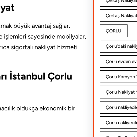
Çertaş Nakliya
iyat
Çertaş Nakliyat
şmak büyük avantaj sağlar.
ÇORLU
 işlemleri sayesinde mobilyalar,
Çorlu'daki nakli
ıca sigortalı nakliyat hizmeti
Çorlu evden ev
rı İstanbul Çorlu
Çorlu Kamyon T
Çorlu Nakliyat Ş
Çorlu nakliyecil
ımacılık oldukça ekonomik bir
Çorlu nakliyecil