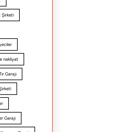
t
 Şirketi
yeciler
e nakliyat
ır Garajı
irketi
er
er Garajı