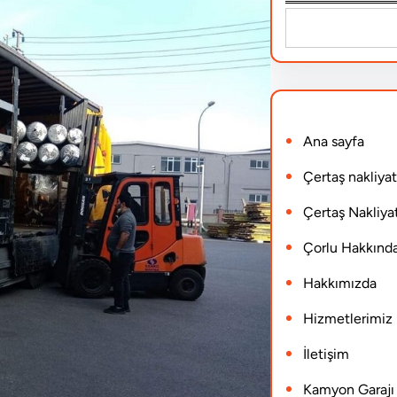
S
e
a
r
Ana sayfa
c
h
Çertaş nakliyat
Çertaş Nakliyat
Çorlu Hakkınd
Hakkımızda
Hizmetlerimiz
İletişim
Kamyon Garajı N