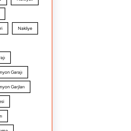
ri
Nakliye
ajı
amyon Garajı
myon Garjları
esi
rı
şıma