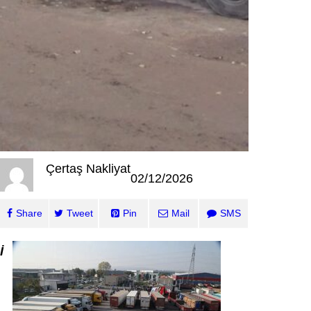
Çertaş Nakliyat
02/12/2026
Share
Tweet
Pin
Mail
SMS
İ