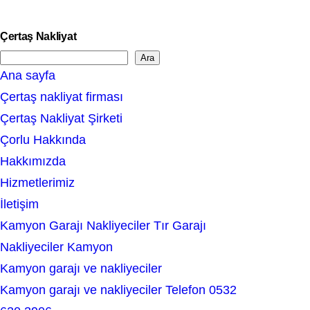
Çertaş Nakliyat
Ara
S
Ana sayfa
e
Çertaş nakliyat firması
a
Çertaş Nakliyat Şirketi
r
Çorlu Hakkında
c
Hakkımızda
h
Hizmetlerimiz
İletişim
Kamyon Garajı Nakliyeciler Tır Garajı
Nakliyeciler Kamyon
Kamyon garajı ve nakliyeciler
Kamyon garajı ve nakliyeciler Telefon 0532