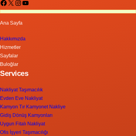
Facebook
X
Instagram
YouTube
Ana Sayfa
Hakkımızda
Hizmetler
Sayfalar
Buloğlar
Services
Nakliyat Taşımacılık
Evden Eve Nakliyat
Kamyon Tır Kamyonet Nakliye
Gidiş Dönüş Kamyonları
Uygun Fitalı Nakliyat
Ofis İşyeri Taşımacılığı