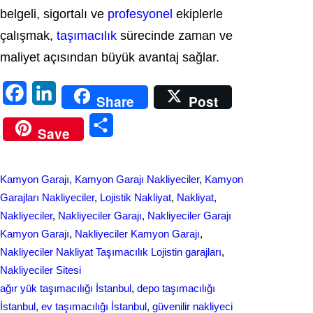
belgeli, sigortalı ve
profesyonel
ekiplerle
çalışmak,
taşımacılık
sürecinde zaman ve
maliyet açısından büyük avantaj sağlar.
F
L
Share
Post
a
i
S
Save
c
n
h
e
k
a
Kamyon Garajı
, 
Kamyon Garajı Nakliyeciler
, 
Kamyon
b
e
r
Garajları Nakliyeciler
, 
Lojistik Nakliyat
, 
Nakliyat
, 
o
d
Nakliyeciler
, 
Nakliyeciler Garajı
, 
Nakliyeciler Garajı
e
Kamyon Garajı
, 
Nakliyeciler Kamyon Garajı
, 
o
I
Nakliyeciler Nakliyat Taşımacılık Lojistin garajları
, 
k
n
Nakliyeciler Sitesi
ağır yük taşımacılığı İstanbul
, 
depo taşımacılığı
İstanbul
, 
ev taşımacılığı İstanbul
, 
güvenilir nakliyeci