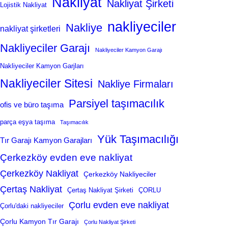
Nakliyat
Nakliyat Şirketi
Lojistik Nakliyat
nakliyeciler
Nakliye
nakliyat şirketleri
Nakliyeciler Garajı
Nakliyeciler Kamyon Garajı
Nakliyeciler Kamyon Garjları
Nakliyeciler Sitesi
Nakliye Firmaları
Parsiyel taşımacılık
ofis ve büro taşıma
parça eşya taşıma
Taşımacılık
Yük Taşımacılığı
Tır Garajı Kamyon Garajları
Çerkezköy evden eve nakliyat
Çerkezköy Nakliyat
Çerkezköy Nakliyeciler
Çertaş Nakliyat
Çertaş Nakliyat Şirketi
ÇORLU
Çorlu evden eve nakliyat
Çorlu'daki nakliyeciler
Çorlu Kamyon Tır Garajı
Çorlu Nakliyat Şirketi