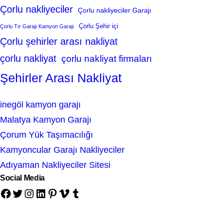
Çorlu nakliyeciler
Çorlu nakliyeciler Garajı
Çorlu Şehir içi
Çorlu Tır Garajı Kamyon Garajı
Çorlu şehirler arası nakliyat
çorlu nakliyat
çorlu nakliyat firmaları
Şehirler Arası Nakliyat
inegöl kamyon garajı
Malatya Kamyon Garajı
Çorum Yük Taşımacılığı
Kamyoncular Garajı Nakliyeciler
Adıyaman Nakliyeciler Sitesi
Social Media
Facebook
Twitter
Instagram
LinkedIn
Pinterest
Vimeo
Tumblr