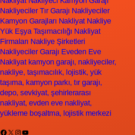
Nakliyat Nakliyeci Kamyon Garajı
Nakliyeciler Tır Garajı Nakliyeciler
Kamyon Garajları Nakliyat Nakliye
Yük Eşya Taşımacılığı Nakliyat
Firmaları Nakliye Şirketleri
Nakliyeciler Garajı Eveden Eve
Nakliyat kamyon garajı, nakliyeciler,
nakliye, taşımacılık, lojistik, yük
taşıma, kamyon parkı, tır garajı,
depo, sevkiyat, şehirlerarası
nakliyat, evden eve nakliyat,
yükleme boşaltma, lojistik merkezi
Facebook
X
Instagram
YouTube