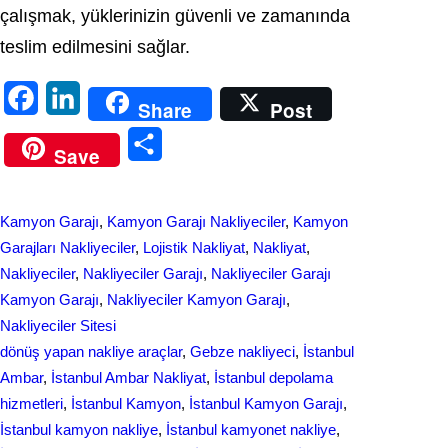
çalışmak, yüklerinizin güvenli ve zamanında
teslim edilmesini sağlar.
F
L
Share
Post
a
i
S
Save
c
n
h
e
k
a
Kamyon Garajı
, 
Kamyon Garajı Nakliyeciler
, 
Kamyon
b
e
r
Garajları Nakliyeciler
, 
Lojistik Nakliyat
, 
Nakliyat
, 
o
d
Nakliyeciler
, 
Nakliyeciler Garajı
, 
Nakliyeciler Garajı
e
Kamyon Garajı
, 
Nakliyeciler Kamyon Garajı
, 
o
I
Nakliyeciler Sitesi
k
n
dönüş yapan nakliye araçlar
, 
Gebze nakliyeci
, 
İstanbul
Ambar
, 
İstanbul Ambar Nakliyat
, 
İstanbul depolama
hizmetleri
, 
İstanbul Kamyon
, 
İstanbul Kamyon Garajı
, 
İstanbul kamyon nakliye
, 
İstanbul kamyonet nakliye
, 