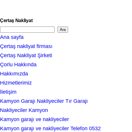
Çertaş Nakliyat
Ara
S
Ana sayfa
e
Çertaş nakliyat firması
a
Çertaş Nakliyat Şirketi
r
Çorlu Hakkında
c
Hakkımızda
h
Hizmetlerimiz
İletişim
Kamyon Garajı Nakliyeciler Tır Garajı
Nakliyeciler Kamyon
Kamyon garajı ve nakliyeciler
Kamyon garajı ve nakliyeciler Telefon 0532