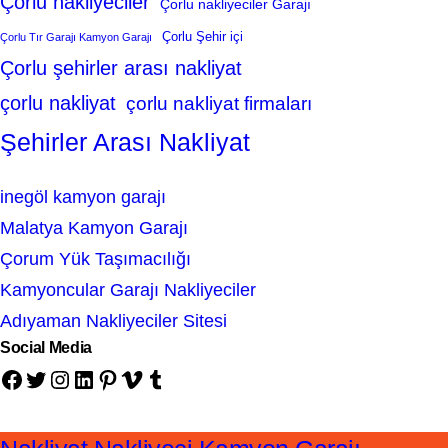
Çorlu nakliyeciler
Çorlu nakliyeciler Garajı
Çorlu Şehir içi
Çorlu Tır Garajı Kamyon Garajı
Çorlu şehirler arası nakliyat
çorlu nakliyat
çorlu nakliyat firmaları
Şehirler Arası Nakliyat
inegöl kamyon garajı
Malatya Kamyon Garajı
Çorum Yük Taşımacılığı
Kamyoncular Garajı Nakliyeciler
Adıyaman Nakliyeciler Sitesi
Social Media
Facebook
Twitter
Instagram
LinkedIn
Pinterest
Vimeo
Tumblr