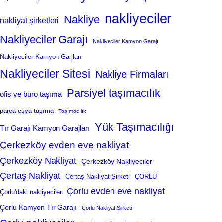
nakliyeciler
Nakliye
nakliyat şirketleri
Nakliyeciler Garajı
Nakliyeciler Kamyon Garajı
Nakliyeciler Kamyon Garjları
Nakliyeciler Sitesi
Nakliye Firmaları
Parsiyel taşımacılık
ofis ve büro taşıma
parça eşya taşıma
Taşımacılık
Yük Taşımacılığı
Tır Garajı Kamyon Garajları
Çerkezköy evden eve nakliyat
Çerkezköy Nakliyat
Çerkezköy Nakliyeciler
Çertaş Nakliyat
Çertaş Nakliyat Şirketi
ÇORLU
Çorlu evden eve nakliyat
Çorlu'daki nakliyeciler
Çorlu Kamyon Tır Garajı
Çorlu Nakliyat Şirketi