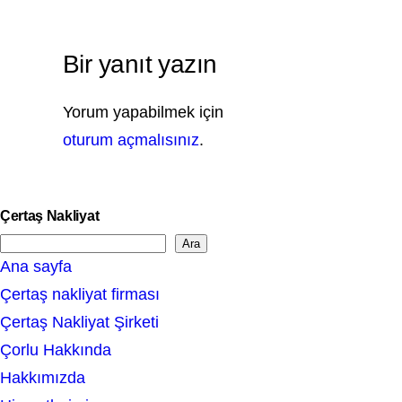
Bir yanıt yazın
Yorum yapabilmek için
oturum açmalısınız
.
Çertaş Nakliyat
Ara
S
Ana sayfa
e
Çertaş nakliyat firması
a
Çertaş Nakliyat Şirketi
r
Çorlu Hakkında
c
Hakkımızda
h