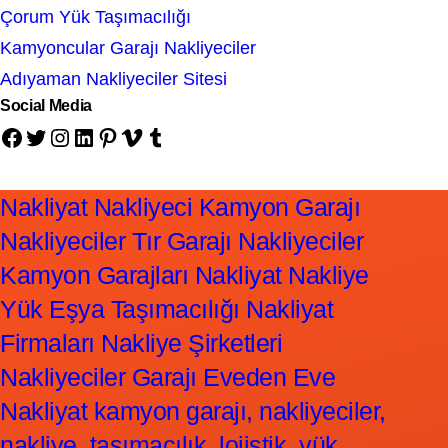
Çorum Yük Taşımacılığı
Kamyoncular Garajı Nakliyeciler
Adıyaman Nakliyeciler Sitesi
Social Media
Facebook
Twitter
Instagram
LinkedIn
Pinterest
Vimeo
Tumblr
Nakliyat Nakliyeci Kamyon Garajı
Nakliyeciler Tır Garajı Nakliyeciler
Kamyon Garajları Nakliyat Nakliye
Yük Eşya Taşımacılığı Nakliyat
Firmaları Nakliye Şirketleri
Nakliyeciler Garajı Eveden Eve
Nakliyat kamyon garajı, nakliyeciler,
nakliye, taşımacılık, lojistik, yük