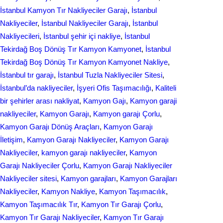
İstanbul Kamyon Tır Nakliyeciler Garajı
, 
İstanbul
Nakliyeciler
, 
İstanbul Nakliyeciler Garajı
, 
İstanbul
Nakliyecileri
, 
İstanbul şehir içi nakliye
, 
İstanbul
Tekirdağ Boş Dönüş Tır Kamyon Kamyonet
, 
İstanbul
Tekirdağ Boş Dönüş Tır Kamyon Kamyonet Nakliye
, 
İstanbul tır garajı
, 
İstanbul Tuzla Nakliyeciler Sitesi
, 
İstanbul’da nakliyeciler
, 
İşyeri Ofis Taşımacılığı
, 
Kaliteli
bir şehirler arası nakliyat
, 
Kamyon Gajı
, 
Kamyon garaji
nakliyeciler
, 
Kamyon Garajı
, 
Kamyon garajı Çorlu
, 
Kamyon Garajı Dönüş Araçları
, 
Kamyon Garajı
İletişim
, 
Kamyon Garajı Nakliyeciler
, 
Kamyon Garajı
Nakliyeciler
, 
kamyon garajı nakliyeciler
, 
Kamyon
Garajı Nakliyeciler Çorlu
, 
Kamyon Garajı Nakliyeciler
Nakliyeciler sitesi
, 
Kamyon garajları
, 
Kamyon Garajları
Nakliyeciler
, 
Kamyon Nakliye
, 
Kamyon Taşımacılık
, 
Kamyon Taşımacılık Tır
, 
Kamyon Tır Garajı Çorlu
, 
Kamyon Tır Garajı Nakliyeciler
, 
Kamyon Tır Garajı