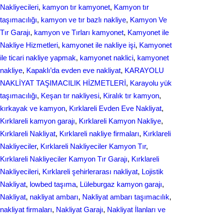
Nakliyecileri
, 
kamyon tır kamyonet
, 
Kamyon tır
taşımacılığı
, 
kamyon ve tır bazlı nakliye
, 
Kamyon Ve
Tır Garajı
, 
kamyon ve Tırları kamyonet
, 
Kamyonet ile
Nakliye Hizmetleri
, 
kamyonet ile nakliye işi
, 
Kamyonet
ile ticari nakliye yapmak
, 
kamyonet naklici
, 
kamyonet
nakliye
, 
Kapaklı’da evden eve nakliyat
, 
KARAYOLU
NAKLİYAT TAŞIMACILIK HİZMETLERİ
, 
Karayolu yük
taşımacılığı
, 
Keşan tır nakliyesi
, 
Kiralık tır kamyon
, 
kırkayak ve kamyon
, 
Kırklareli Evden Eve Nakliyat
, 
Kırklareli kamyon garajı
, 
Kırklareli Kamyon Nakliye
, 
Kırklareli Nakliyat
, 
Kırklareli nakliye firmaları
, 
Kırklareli
Nakliyeciler
, 
Kırklareli Nakliyeciler Kamyon Tır
, 
Kırklareli Nakliyeciler Kamyon Tır Garajı
, 
Kırklareli
Nakliyecileri
, 
Kırklareli şehirlerarası nakliyat
, 
Lojistik
Nakliyat
, 
lowbed taşıma
, 
Lüleburgaz kamyon garajı
, 
Nakliyat
, 
nakliyat ambarı
, 
Nakliyat ambarı taşımacılık
, 
nakliyat firmaları
, 
Nakliyat Garajı
, 
Nakliyat İlanları ve