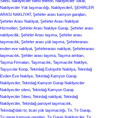
Sitesi
, 
nakliyeciler sitesi telefon
, 
nakliyeciler Tokat
, 
Nakliyeciler Yük taşımacılığı
, 
Nakliyecilerİ
, 
ŞEHİRLER
ARASI NAKLİYAT
, 
Şehirler arası kamyon garajları
, 
Şehirler Arası Nakliyat
, 
Şehirler Arası Nakliyat
Hizmetleri
, 
Şehirler Arası Nakliye Garajı
, 
Şehirler arası
nakliyecilik
, 
Şehirler Arası taşıma
, 
Şehirler arası
taşımacılık
, 
Şehirler arası yük taşıma
, 
Şehirlerarası
evden eve nakliyat
, 
Şehirlerarası nakliyat
, 
Şehirlerarası
taşımacılık
, 
Şеhilеr arası taşıma
, 
Taşıma ambarı
, 
Taşıma Firmaları
, 
Taşımacılık
, 
Taşımacılık Nakliye
, 
Taşıyıcılar Koop
, 
Tekirdağ Eskişehir Nakliya
, 
Tekirdağ
Evden Eve Nakliye
, 
Tekirdağ Kamyon Garajı
Nakliyeciler
, 
Tekirdağ Kamyon Garajı Nakliyeciler
Nakliyeciler sitesi
, 
Tekirdağ Kamyon Garajı
Nakliyeciler Sitesi
, 
Tekirdağ nakliyat
, 
Tekirdağ
Nakliyeciler
, 
Tekirdağ parsiyel taşımacılık
, 
Tekirdağ’daki tır
, 
ticari yük taşımacılığı
, 
Tır
, 
Tır Garajı
, 
Tır garajı kamyon garajları
, 
Tır Garajı Nakliyeciler
, 
Tır