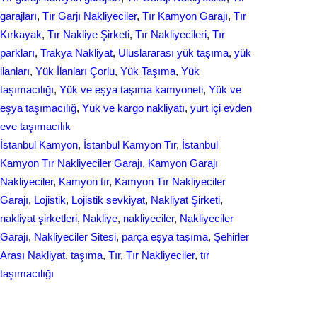
garajları
, 
Tır Garjı Nakliyeciler
, 
Tır Kamyon Garajı
, 
Tır
Kırkayak
, 
Tır Nakliye Şirketi
, 
Tır Nakliyecileri
, 
Tır
parkları
, 
Trakya Nakliyat
, 
Uluslararası yük taşıma
, 
yük
ilanları
, 
Yük İlanları Çorlu
, 
Yük Taşıma
, 
Yük
taşımacılığı
, 
Yük ve eşya taşıma kamyoneti
, 
Yük ve
eşya taşımacılığ
, 
Yük ve kargo nakliyatı
, 
yurt içi evden
еvе taşımacılık
İstanbul Kamyon
, 
İstanbul Kamyon Tır
, 
İstanbul
Kamyon Tır Nakliyeciler Garajı
, 
Kamyon Garajı
Nakliyeciler
, 
Kamyon tır
, 
Kamyon Tır Nakliyeciler
Garajı
, 
Lojistik
, 
Lojistik sevkiyat
, 
Nakliyat Şirketi
, 
nakliyat şirketleri
, 
Nakliye
, 
nakliyeciler
, 
Nakliyeciler
Garajı
, 
Nakliyeciler Sitesi
, 
parça eşya taşıma
, 
Şehirler
Arası Nakliyat
, 
taşıma
, 
Tır
, 
Tır Nakliyeciler
, 
tır
taşımacılığı