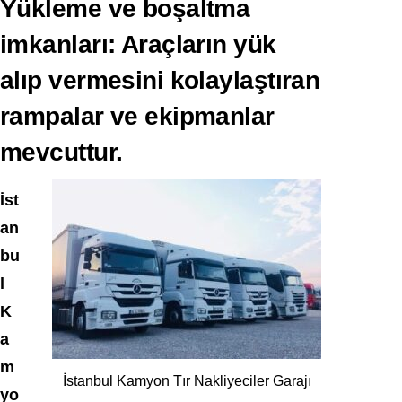
Yükleme ve boşaltma
imkanları: Araçların yük
alıp vermesini kolaylaştıran
rampalar ve ekipmanlar
mevcuttur.
İst
an
bu
l
K
a
m
İstanbul Kamyon Tır Nakliyeciler Garajı
yo