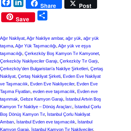
F
L
Share
Post
a
i
S
Save
c
n
h
e
k
a
Ağır Nakliyat
, 
Ağır Nakliye ambar
, 
ağır yük
, 
ağır yük
b
e
r
taşıma
, 
Ağır Yük Taşımacılığı
, 
Ağır yük ve eşya
o
d
taşımacılığı
, 
Çerkezköy Boş Kamyon Tır Kamyonet
, 
e
Çerkezköy Nakliyeciler Garajı
, 
Çerkezköy Tır Garjı
, 
o
I
Çerkezköy’den Bulgaristan’a Nakliye Şirketleri
, 
Çertaş
k
n
Nakliyat
, 
Çertaş Nakliyat Şirketi
, 
Evden Eve Nakliyat
ve Taşımacılık
, 
Evden Eve Nakliyeciler
, 
Evden Eve
Taşıma Fiyatları
, 
evden eve taşımacılık
, 
Evden еvе
taşınmak
, 
Gebze Kamyon Garajı
, 
İstanbul Artvin Boş
Kamyon Tır Nakliye – Dönüş Araçları:
, 
İstanbul Çorlu
Boş Dönüş Kamyon Tır
, 
İstanbul Çorlu Nakliyat
Ambarı
, 
İstanbul Evden eve taşımacılık
, 
İstanbul
Kamyon Garajı
, 
İstanbul Kamyon Tır Nakliyeciler
, 