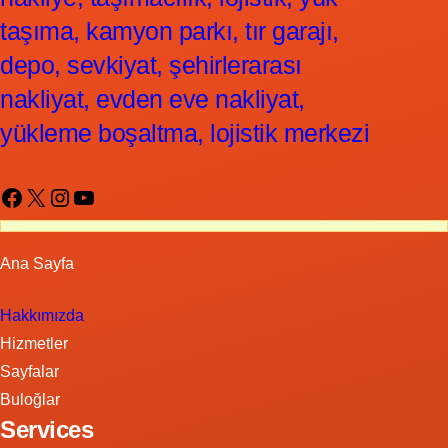
taşıma, kamyon parkı, tır garajı,
depo, sevkiyat, şehirlerarası
nakliyat, evden eve nakliyat,
yükleme boşaltma, lojistik merkezi
Facebook
X
Instagram
YouTube
Ana Sayfa
Hakkımızda
Hizmetler
Sayfalar
Buloğlar
Services