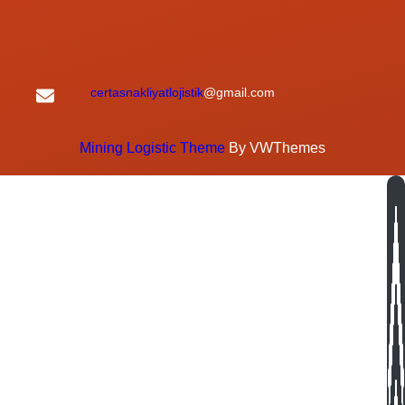
certasnakliyatlojistik
@gmail.com
Mining Logistic Theme
By VWThemes