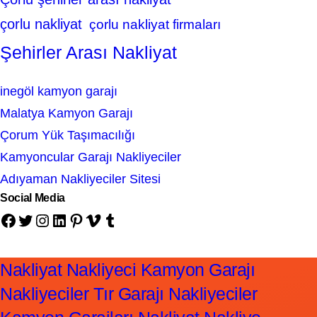
çorlu nakliyat
çorlu nakliyat firmaları
Şehirler Arası Nakliyat
inegöl kamyon garajı
Malatya Kamyon Garajı
Çorum Yük Taşımacılığı
Kamyoncular Garajı Nakliyeciler
Adıyaman Nakliyeciler Sitesi
Social Media
Facebook
Twitter
Instagram
LinkedIn
Pinterest
Vimeo
Tumblr
Nakliyat Nakliyeci Kamyon Garajı
Nakliyeciler Tır Garajı Nakliyeciler