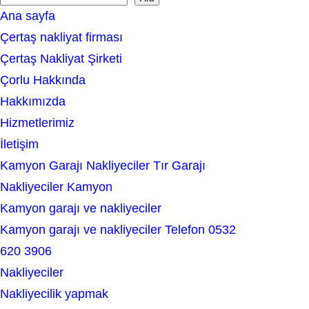
S
Ana sayfa
e
Çertaş nakliyat firması
a
Çertaş Nakliyat Şirketi
r
Çorlu Hakkında
c
Hakkımızda
h
Hizmetlerimiz
İletişim
Kamyon Garajı Nakliyeciler Tır Garajı
Nakliyeciler Kamyon
Kamyon garajı ve nakliyeciler
Kamyon garajı ve nakliyeciler Telefon 0532
620 3906
Nakliyeciler
Nakliyecilik yapmak