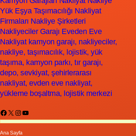
Kamyon Garajları Nakliyat Nakliye
Yük Eşya Taşımacılığı Nakliyat
Firmaları Nakliye Şirketleri
Nakliyeciler Garajı Eveden Eve
Nakliyat kamyon garajı, nakliyeciler,
nakliye, taşımacılık, lojistik, yük
taşıma, kamyon parkı, tır garajı,
depo, sevkiyat, şehirlerarası
nakliyat, evden eve nakliyat,
yükleme boşaltma, lojistik merkezi
Facebook
X
Instagram
YouTube
Ana Sayfa