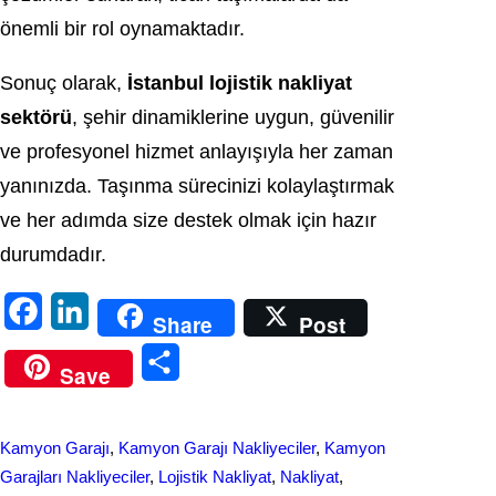
önemli bir rol oynamaktadır.
Sonuç olarak,
İstanbul lojistik nakliyat
sektörü
, şehir dinamiklerine uygun, güvenilir
ve profesyonel hizmet anlayışıyla her zaman
yanınızda. Taşınma sürecinizi kolaylaştırmak
ve her adımda size destek olmak için hazır
durumdadır.
F
L
Share
Post
a
i
S
Save
c
n
h
e
k
a
Kamyon Garajı
, 
Kamyon Garajı Nakliyeciler
, 
Kamyon
b
e
r
Garajları Nakliyeciler
, 
Lojistik Nakliyat
, 
Nakliyat
, 