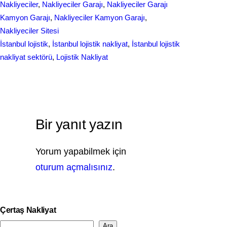
o
d
Nakliyeciler
, 
Nakliyeciler Garajı
, 
Nakliyeciler Garajı
e
Kamyon Garajı
, 
Nakliyeciler Kamyon Garajı
, 
o
I
Nakliyeciler Sitesi
k
n
İstanbul lojistik
, 
İstanbul lojistik nakliyat
, 
İstanbul lojistik
nakliyat sektörü
, 
Lojistik Nakliyat
Bir yanıt yazın
Yorum yapabilmek için
oturum açmalısınız
.
Çertaş Nakliyat
Ara