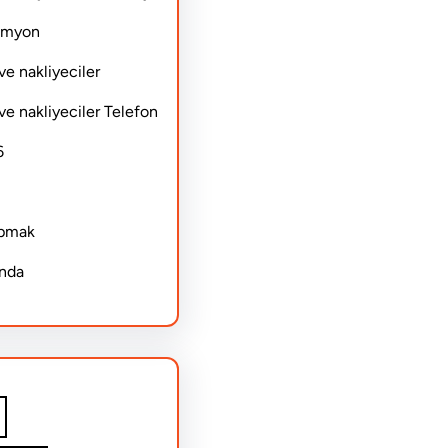
Kamyon
ve nakliyeciler
ve nakliyeciler Telefon
6
apmak
ında