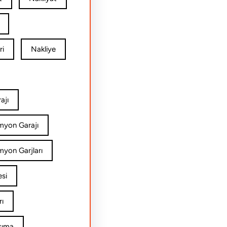
ri
Nakliye
ajı
amyon Garajı
myon Garjları
esi
rı
şıma