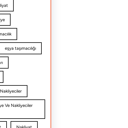
iyat
iye
acılık
eşya taşımacılığı
rı
Nakliyeciler
ye Ve Nakliyeciler
t
Nakliyat