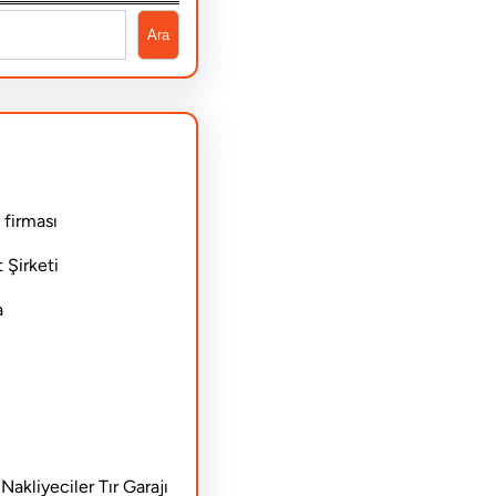
Ara
 firması
 Şirketi
a
akliyeciler Tır Garajı