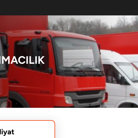
IMACILIK
liyat