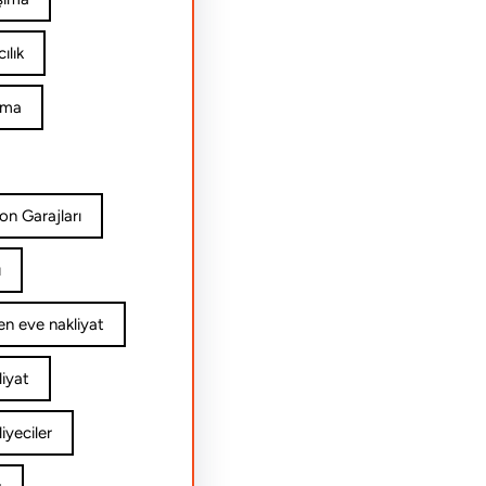
ılık
ıma
on Garajları
ı
n eve nakliyat
iyat
yeciler