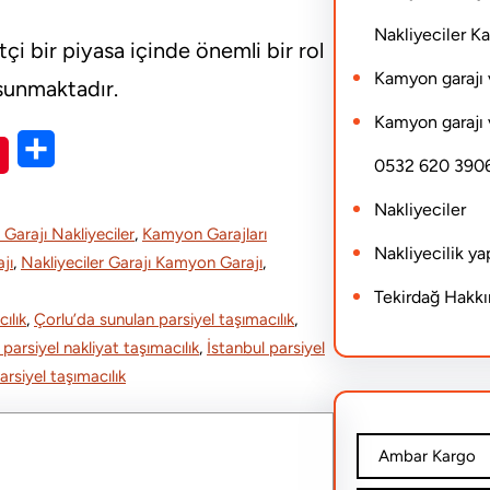
Nakliyeciler 
tçi bir piyasa içinde önemli bir rol
Kamyon garajı 
sunmaktadır.
Kamyon garajı 
S
0532 620 390
h
Nakliyeciler
a
arajı Nakliyeciler
, 
Kamyon Garajları
Nakliyecilik y
r
jı
, 
Nakliyeciler Garajı Kamyon Garajı
, 
e
Tekirdağ Hakk
ılık
, 
Çorlu’da sunulan parsiyel taşımacılık
, 
 parsiyel nakliyat taşımacılık
, 
İstanbul parsiyel
arsiyel taşımacılık
Ambar Kargo