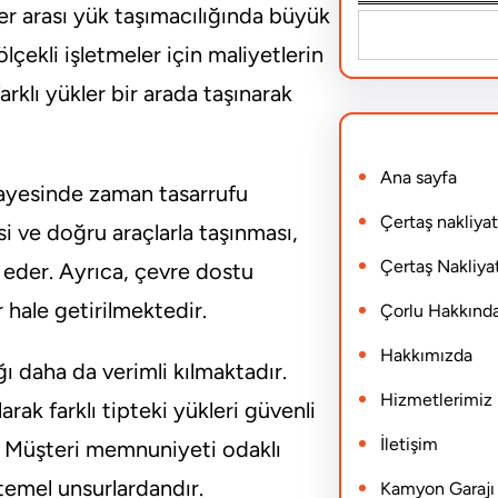
ler arası yük taşımacılığında büyük
S
lçekli işletmeler için maliyetlerin
e
arklı yükler bir arada taşınarak
a
r
Ana sayfa
c
 sayesinde zaman tasarrufu
h
Çertaş nakliyat
si ve doğru araçlarla taşınması,
Çertaş Nakliyat
 eder. Ayrıca, çevre dostu
r hale getirilmektedir.
Çorlu Hakkınd
Hakkımızda
ığı daha da verimli kılmaktadır.
Hizmetlerimiz
arak farklı tipteki yükleri güvenli
İletişim
r. Müşteri memnuniyeti odaklı
temel unsurlardandır.
Kamyon Garajı N