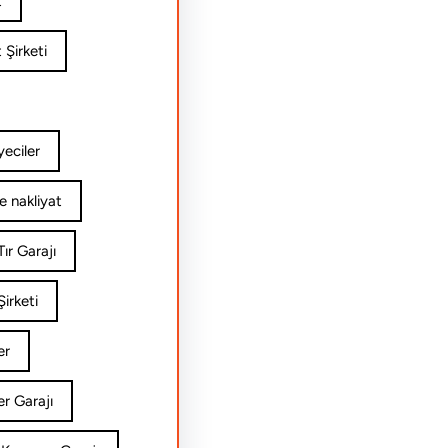
t
 Şirketi
yeciler
e nakliyat
ır Garajı
irketi
er
er Garajı