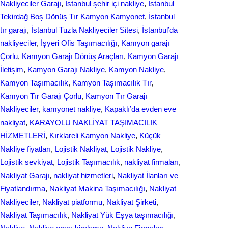
Nakliyeciler Garajı
, 
İstanbul şehir içi nakliye
, 
İstanbul
Tekirdağ Boş Dönüş Tır Kamyon Kamyonet
, 
İstanbul
tır garajı
, 
İstanbul Tuzla Nakliyeciler Sitesi
, 
İstanbul’da
nakliyeciler
, 
İşyeri Ofis Taşımacılığı
, 
Kamyon garajı
Çorlu
, 
Kamyon Garajı Dönüş Araçları
, 
Kamyon Garajı
İletişim
, 
Kamyon Garajı Nakliye
, 
Kamyon Nakliye
, 
Kamyon Taşımacılık
, 
Kamyon Taşımacılık Tır
, 
Kamyon Tır Garajı Çorlu
, 
Kamyon Tır Garajı
Nakliyeciler
, 
kamyonet nakliye
, 
Kapaklı’da evden eve
nakliyat
, 
KARAYOLU NAKLİYAT TAŞIMACILIK
HİZMETLERİ
, 
Kırklareli Kamyon Nakliye
, 
Küçük
Nakliye fiyatları
, 
Lojistik Nakliyat
, 
Lojistik Nakliye
, 
Lojistik sevkiyat
, 
Lojistik Taşımacılık
, 
nakliyat firmaları
, 
Nakliyat Garajı
, 
nakliyat hizmetleri
, 
Nakliyat İlanları ve
Fiyatlandırma
, 
Nakliyat Makina Taşımacılığı
, 
Nakliyat
Nakliyeciler
, 
Nakliyat piatformu
, 
Nakliyat Şirketi
, 
Nakliyat Taşımacılık
, 
Nakliyat Yük Eşya taşımacılığı
, 