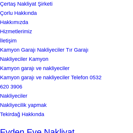
Çertaş Nakliyat Şirketi
r
Çorlu Hakkında
c
Hakkımızda
h
Hizmetlerimiz
İletişim
Kamyon Garajı Nakliyeciler Tır Garajı
Nakliyeciler Kamyon
Kamyon garajı ve nakliyeciler
Kamyon garajı ve nakliyeciler Telefon 0532
620 3906
Nakliyeciler
Nakliyecilik yapmak
Tekirdağ Hakkında
Evden Eve Nakliyat