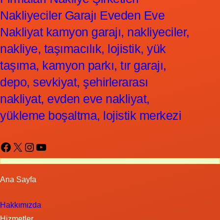
Nakliyeciler Garajı Eveden Eve
Nakliyat kamyon garajı, nakliyeciler,
nakliye, taşımacılık, lojistik, yük
taşıma, kamyon parkı, tır garajı,
depo, sevkiyat, şehirlerarası
nakliyat, evden eve nakliyat,
yükleme boşaltma, lojistik merkezi
Facebook
X
Instagram
YouTube
Ana Sayfa
Hakkımızda
Hizmetler