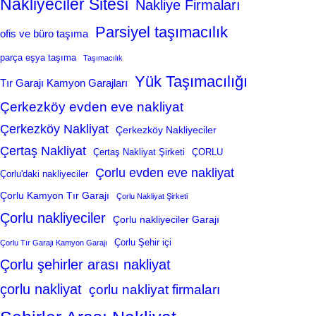
Nakliyeciler Sitesi
Nakliye Firmaları
Parsiyel taşımacılık
ofis ve büro taşıma
parça eşya taşıma
Taşımacılık
Yük Taşımacılığı
Tır Garajı Kamyon Garajları
Çerkezköy evden eve nakliyat
Çerkezköy Nakliyat
Çerkezköy Nakliyeciler
Çertaş Nakliyat
Çertaş Nakliyat Şirketi
ÇORLU
Çorlu evden eve nakliyat
Çorlu'daki nakliyeciler
Çorlu Kamyon Tır Garajı
Çorlu Nakliyat Şirketi
Çorlu nakliyeciler
Çorlu nakliyeciler Garajı
Çorlu Şehir içi
Çorlu Tır Garajı Kamyon Garajı
Çorlu şehirler arası nakliyat
çorlu nakliyat
çorlu nakliyat firmaları