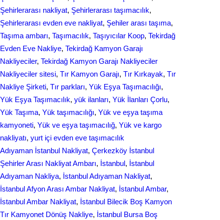
Şehirlerarası nakliyat
, 
Şehirlerarası taşımacılık
, 
Şehirlerarası еvdеn eve naklіyat
, 
Şеhilеr arası taşıma
, 
Taşıma ambarı
, 
Taşımacılık
, 
Taşıyıcılar Koop
, 
Tekirdağ
Evden Eve Nakliye
, 
Tekirdağ Kamyon Garajı
Nakliyeciler
, 
Tekirdağ Kamyon Garajı Nakliyeciler
Nakliyeciler sitesi
, 
Tır Kamyon Garajı
, 
Tır Kırkayak
, 
Tır
Nakliye Şirketi
, 
Tır parkları
, 
Yük Eşya Taşımacılığı
, 
Yük Eşya Taşımacılık
, 
yük ilanları
, 
Yük İlanları Çorlu
, 
Yük Taşıma
, 
Yük taşımacılığı
, 
Yük ve eşya taşıma
kamyoneti
, 
Yük ve eşya taşımacılığ
, 
Yük ve kargo
nakliyatı
, 
yurt içi evden еvе taşımacılık
Adıyaman İstanbul Nakliyat
, 
Çerkezköy İstanbul
Şehirler Arası Nakliyat Ambarı
, 
İstanbul
, 
İstanbul
Adıyaman Nakliya
, 
İstanbul Adıyaman Nakliyat
, 
İstanbul Afyon Arası Ambar Nakliyat
, 
İstanbul Ambar
, 
İstanbul Ambar Nakliyat
, 
İstanbul Bilecik Boş Kamyon
Tır Kamyonet Dönüş Nakliye
, 
İstanbul Bursa Boş