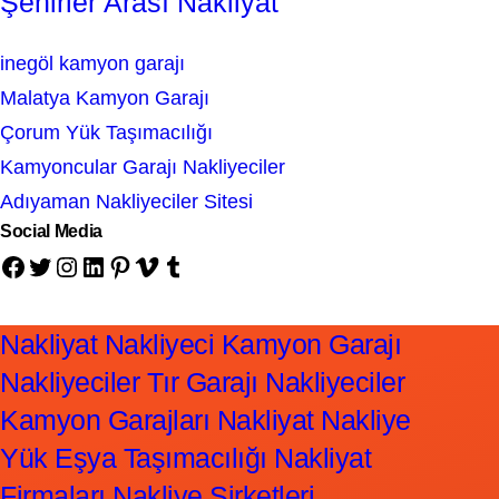
Şehirler Arası Nakliyat
inegöl kamyon garajı
Malatya Kamyon Garajı
Çorum Yük Taşımacılığı
Kamyoncular Garajı Nakliyeciler
Adıyaman Nakliyeciler Sitesi
Social Media
Facebook
Twitter
Instagram
LinkedIn
Pinterest
Vimeo
Tumblr
Nakliyat Nakliyeci Kamyon Garajı
Nakliyeciler Tır Garajı Nakliyeciler
Kamyon Garajları Nakliyat Nakliye
Yük Eşya Taşımacılığı Nakliyat
Firmaları Nakliye Şirketleri