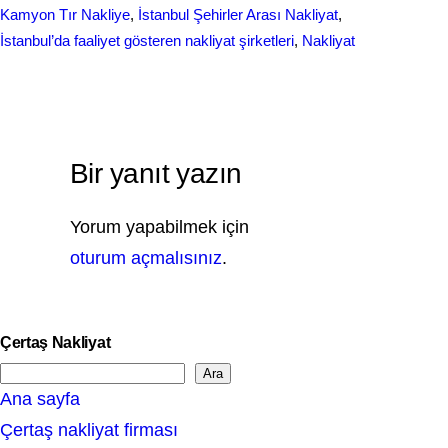
Kamyon Tır Nakliye
, 
İstanbul Şehirler Arası Nakliyat
, 
İstanbul’da faaliyet gösteren nakliyat şirketleri
, 
Nakliyat
Bir yanıt yazın
Yorum yapabilmek için
oturum açmalısınız
.
Çertaş Nakliyat
Ara
S
Ana sayfa
e
Çertaş nakliyat firması
a