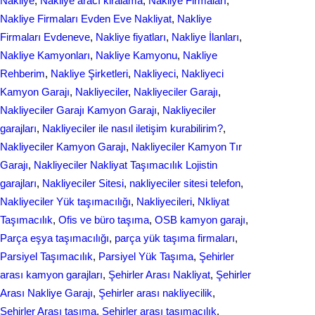
Nakliye
, 
Nakliye aracı kiralama
, 
Nakliye Firmaları
, 
Nakliye Firmaları Evden Eve Nakliyat
, 
Nakliye
Firmaları Evdeneve
, 
Nakliye fiyatları
, 
Nakliye İlanları
, 
Nakliye Kamyonları
, 
Nakliye Kamyonu
, 
Nakliye
Rehberim
, 
Nakliye Şirketleri
, 
Nakliyeci
, 
Nakliyeci
Kamyon Garajı
, 
Nakliyeciler
, 
Nakliyeciler Garajı
, 
Nakliyeciler Garajı Kamyon Garajı
, 
Nakliyeciler
garajları
, 
Nakliyeciler ile nasıl iletişim kurabilirim?
, 
Nakliyeciler Kamyon Garajı
, 
Nakliyeciler Kamyon Tır
Garajı
, 
Nakliyeciler Nakliyat Taşımacılık Lojistin
garajları
, 
Nakliyeciler Sitesi
, 
nakliyeciler sitesi telefon
, 
Nakliyeciler Yük taşımacılığı
, 
Nakliyecileri
, 
Nkliyat
Taşımacılık
, 
Ofis ve büro taşıma
, 
OSB kamyon garajı
, 
Parça eşya taşımacılığı
, 
parça yük taşıma firmaları
, 
Parsiyel Taşımacılık
, 
Parsiyel Yük Taşıma
, 
Şehirler
arası kamyon garajları
, 
Şehirler Arası Nakliyat
, 
Şehirler
Arası Nakliye Garajı
, 
Şehirler arası nakliyecilik
, 
Şehirler Arası taşıma
, 
Şehirler arası taşımacılık
, 