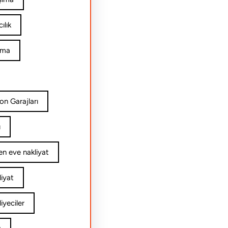
ılık
ıma
on Garajları
ı
n eve nakliyat
iyat
yeciler