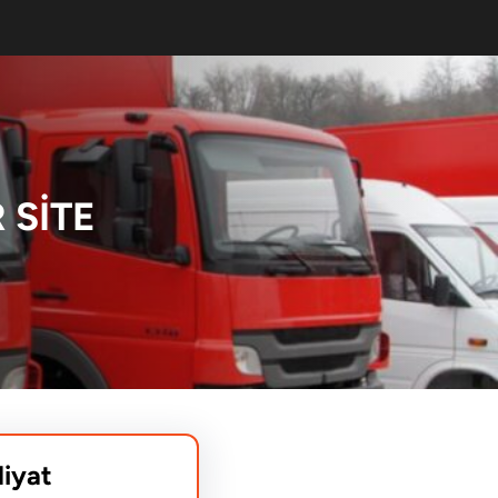
 SITE
liyat