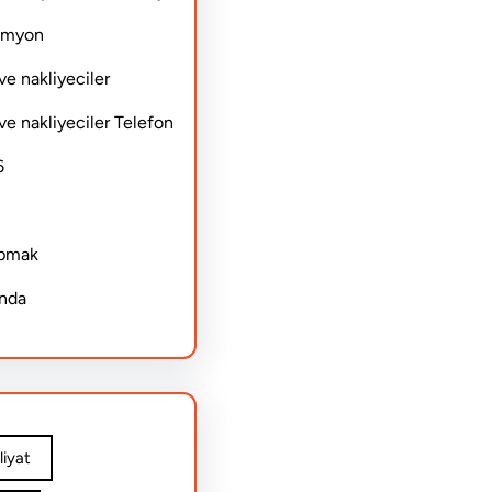
Kamyon
ve nakliyeciler
ve nakliyeciler Telefon
6
apmak
ında
iyat