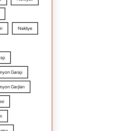
ri
Nakliye
ajı
amyon Garajı
myon Garjları
esi
rı
şıma