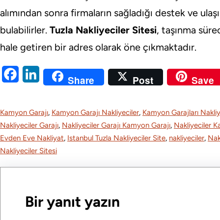
alımından sonra firmaların sağladığı destek ve ulaşı
bulabilirler.
Tuzla Nakliyeciler Sitesi
, taşınma süre
hale getiren bir adres olarak öne çıkmaktadır.
F
L
Share
Post
Save
a
i
c
n
Kamyon Garajı
, 
Kamyon Garajı Nakliyeciler
, 
Kamyon Garajları Nakliy
e
k
Nakliyeciler Garajı
, 
Nakliyeciler Garajı Kamyon Garajı
, 
Nakliyeciler 
Evden Eve Nakliyat
, 
Istanbul Tuzla Nakliyeciler Site
, 
nakliyeciler
, 
Nakl
b
e
Nakliyeciler Sitesi
o
d
o
I
k
n
Bir yanıt yazın