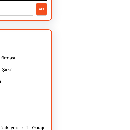
Ara
 firması
 Şirketi
a
akliyeciler Tır Garajı