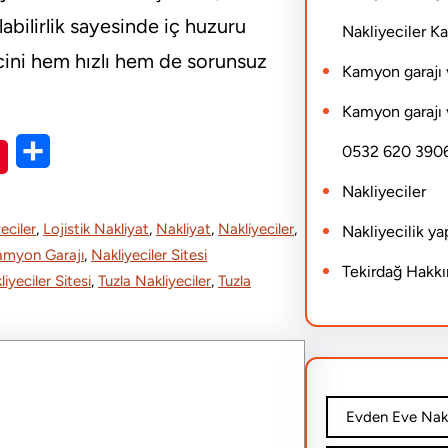
labilirlik sayesinde iç huzuru
Nakliyeciler 
cini hem hızlı hem de sorunsuz
Kamyon garajı 
Kamyon garajı 
S
0532 620 390
h
Nakliyeciler
a
eciler
, 
Lojistik Nakliyat
, 
Nakliyat
, 
Nakliyeciler
, 
Nakliyecilik y
r
Kamyon Garajı
, 
Nakliyeciler Sitesi
Tekirdağ Hakk
iyeciler Sitesi
, 
Tuzla Nakliyeciler
, 
Tuzla
e
Evden Eve Nakl