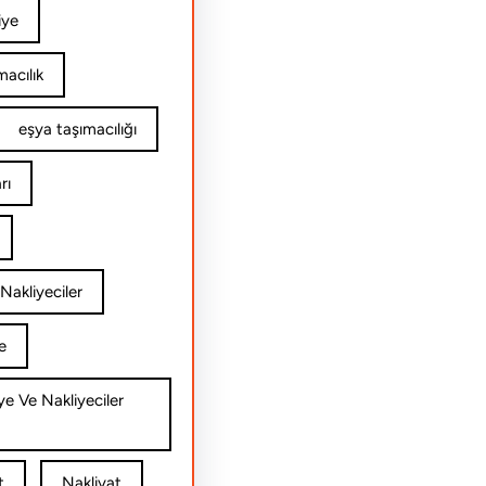
iye
acılık
eşya taşımacılığı
rı
Nakliyeciler
e
ye Ve Nakliyeciler
t
Nakliyat