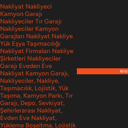
İçeriğe
Nakliyat Nakliyeci
Kamyon Garajı
geç
Nakliyeciler Tır Garajı
Nakliyeciler Kamyon
Garajları Nakliyat Nakliye
Yük Eşya Taşımacılığı
Nakliyat Firmaları Nakliye
Şirketleri Nakliyeciler
Garajı Eveden Eve
Ana
Nakliyat Kamyon Garajı,
Nakliyeciler, Nakliye,
Taşımacılık, Lojistik, Yük
Taşıma, Kamyon Parkı, Tır
Garajı, Depo, Sevkiyat,
Şehirlerarası Nakliyat,
Evden Eve Nakliyat,
Yükleme Boşaltma, Lojistik