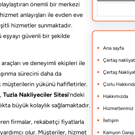
kolaylaştıran önemli bir merkezi
S
hizmet anlayışları ile evden eve
e
şitli hizmetler sunmaktadır.
a
 eşyayı güvenli bir şekilde
r
Ana sayfa
c
h
Çertaş nakliyat
araçları ve deneyimli ekipleri ile
Çertaş Nakliyat
aşınma sürecini daha da
müşterilerin yükünü hafifletirler.
Çorlu Hakkınd
e,
Tuzla Nakliyeciler Sitesi
‘ndeki
Hakkımızda
ılıkta büyük kolaylık sağlamaktadır.
Hizmetlerimiz
İletişim
en firmalar, rekabetçi fiyatlarla
ardımcı olur. Müşteriler, hizmet
Kamyon Garajı N