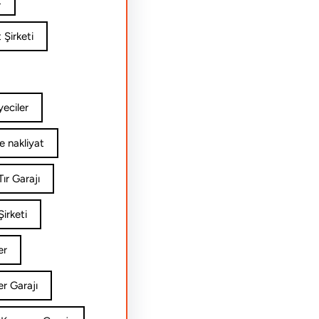
t
 Şirketi
yeciler
e nakliyat
ır Garajı
irketi
er
er Garajı