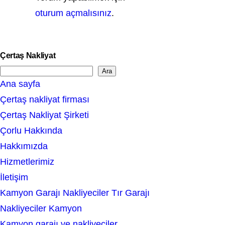
oturum açmalısınız
.
Çertaş Nakliyat
Ara
S
Ana sayfa
e
Çertaş nakliyat firması
a
Çertaş Nakliyat Şirketi
r
Çorlu Hakkında
c
Hakkımızda
h
Hizmetlerimiz
İletişim
Kamyon Garajı Nakliyeciler Tır Garajı
Nakliyeciler Kamyon
Kamyon garajı ve nakliyeciler