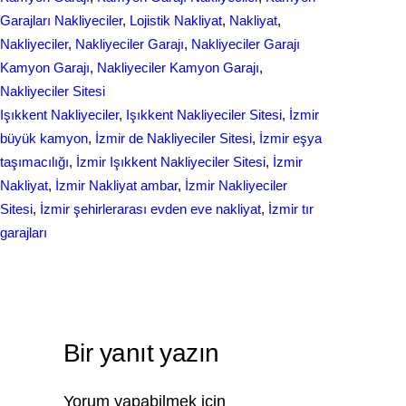
b
e
r
Garajları Nakliyeciler
, 
Lojistik Nakliyat
, 
Nakliyat
, 
o
d
Nakliyeciler
, 
Nakliyeciler Garajı
, 
Nakliyeciler Garajı
e
Kamyon Garajı
, 
Nakliyeciler Kamyon Garajı
, 
o
I
Nakliyeciler Sitesi
k
n
Işıkkent Nakliyeciler
, 
Işıkkent Nakliyeciler Sitesi
, 
İzmir
büyük kamyon
, 
İzmir de Nakliyeciler Sitesi
, 
İzmir eşya
taşımacılığı
, 
İzmir Işıkkent Nakliyeciler Sitesi
, 
İzmir
Nakliyat
, 
İzmir Nakliyat ambar
, 
İzmir Nakliyeciler
Sitesi
, 
İzmir şehirlerarası evden eve nakliyat
, 
İzmir tır
garajları
Bir yanıt yazın
Yorum yapabilmek için