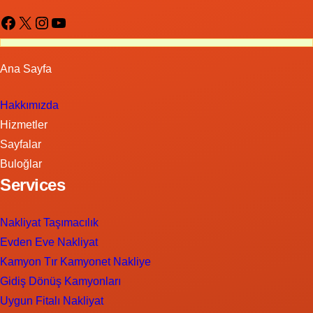
Facebook
X
Instagram
YouTube
Ana Sayfa
Hakkımızda
Hizmetler
Sayfalar
Buloğlar
Services
Nakliyat Taşımacılık
Evden Eve Nakliyat
Kamyon Tır Kamyonet Nakliye
Gidiş Dönüş Kamyonları
Uygun Fitalı Nakliyat