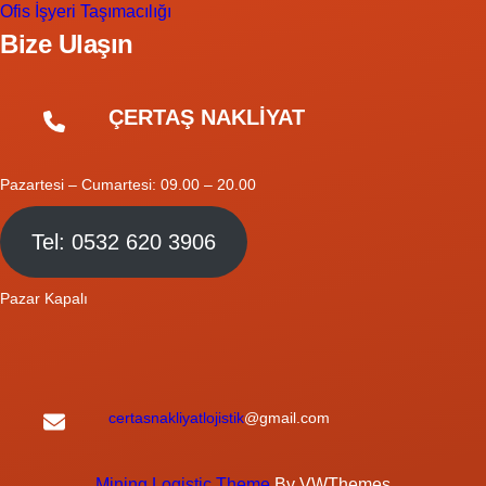
Ofis İşyeri Taşımacılığı
Bize Ulaşın
ÇERTAŞ NAKLİYAT
Pazartesi – Cumartesi: 09.00 – 20.00
Tel: 0532 620 3906
Pazar Kapalı
certasnakliyatlojistik
@gmail.com
Mining Logistic Theme
By VWThemes