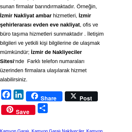
sunan firmalar barındırmaktadır. Örneğin,
İzmir Nakliyat ambar
hizmetleri,
İzmir
şehirlerarası evden eve nakliyat
, ofis ve
büro taşıma hizmetleri sunmaktadır . İletişim
bilgileri ve yetkili kişi bilgilerine de ulaşmak
mümkündür;
İzmir de Nakliyeciler
Sitesi
‘nde Farklı telefon numaraları
üzerinden firmalara ulaşılarak hizmet
alabilirsiniz.
F
L
Share
Post
a
i
S
Save
c
n
h
e
k
a
Kamyon Garajı
, 
Kamyon Garajı Nakliyeciler
, 
Kamyon