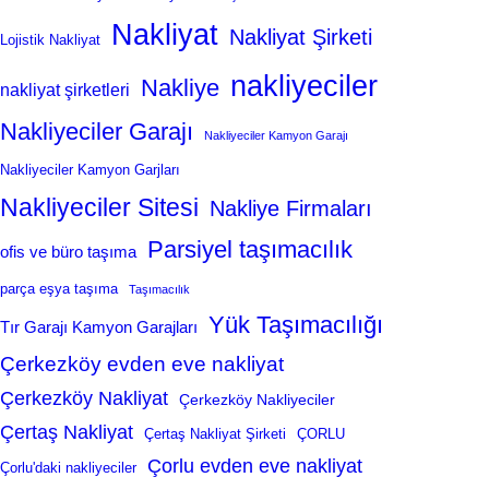
Nakliyat
Nakliyat Şirketi
Lojistik Nakliyat
nakliyeciler
Nakliye
nakliyat şirketleri
Nakliyeciler Garajı
Nakliyeciler Kamyon Garajı
Nakliyeciler Kamyon Garjları
Nakliyeciler Sitesi
Nakliye Firmaları
Parsiyel taşımacılık
ofis ve büro taşıma
parça eşya taşıma
Taşımacılık
Yük Taşımacılığı
Tır Garajı Kamyon Garajları
Çerkezköy evden eve nakliyat
Çerkezköy Nakliyat
Çerkezköy Nakliyeciler
Çertaş Nakliyat
Çertaş Nakliyat Şirketi
ÇORLU
Çorlu evden eve nakliyat
Çorlu'daki nakliyeciler