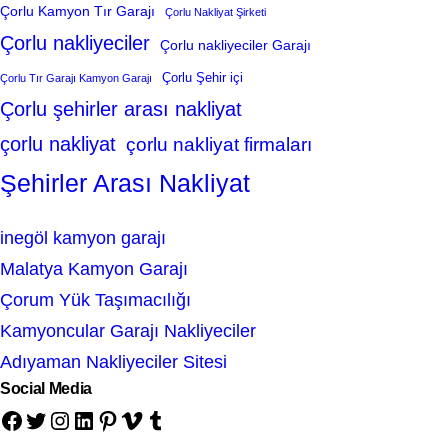
Çorlu Kamyon Tır Garajı
Çorlu Nakliyat Şirketi
Çorlu nakliyeciler
Çorlu nakliyeciler Garajı
Çorlu Şehir içi
Çorlu Tır Garajı Kamyon Garajı
Çorlu şehirler arası nakliyat
çorlu nakliyat
çorlu nakliyat firmaları
Şehirler Arası Nakliyat
inegöl kamyon garajı
Malatya Kamyon Garajı
Çorum Yük Taşımacılığı
Kamyoncular Garajı Nakliyeciler
Adıyaman Nakliyeciler Sitesi
Social Media
Facebook
Twitter
Instagram
LinkedIn
Pinterest
Vimeo
Tumblr