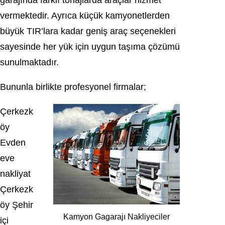
garajında farklı tonajlarda araçlar hizmet
vermektedir. Ayrıca küçük kamyonetlerden
büyük TIR’lara kadar geniş araç seçenekleri
sayesinde her yük için uygun taşıma çözümü
sunulmaktadır.
Bununla birlikte profesyonel firmalar;
Çerkezk
öy
Evden
eve
nakliyat
Çerkezk
öy Şehir
Kamyon Gagarajı Nakliyeciler
içi