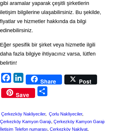
gibi aramalar yaparak çeşitli şirketlerin
iletişim bilgilerine ulaşabilirsiniz. Bu şekilde,
fiyatlar ve hizmetler hakkında da bilgi
edinebilirsiniz.
Eğer spesifik bir şirket veya hizmetle ilgili
daha fazla bilgiye ihtiyacınız varsa, lütfen
belirtin!
F
L
Share
Post
a
i
S
Save
c
n
h
e
k
a
Çerkezköy Nakliyeciler
, 
Çorlu Nakliyeciler
, 
b
e
r
Çerkezköy Kamyon Garajı
, 
Çerkezköy Kamyon Garajı
o
d
İletişim Telefon numarası
, 
Çerkezköy Nakliyat
, 
e