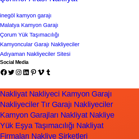
inegöl kamyon garajı
Malatya Kamyon Garajı
Çorum Yük Taşımacılığı
Kamyoncular Garajı Nakliyeciler
Adıyaman Nakliyeciler Sitesi
Social Media
Facebook
Twitter
Instagram
LinkedIn
Pinterest
Vimeo
Tumblr
Nakliyat Nakliyeci Kamyon Garajı
Nakliyeciler Tır Garajı Nakliyeciler
Kamyon Garajları Nakliyat Nakliye
Yük Eşya Taşımacılığı Nakliyat
Firmaları Nakliye Şirketleri