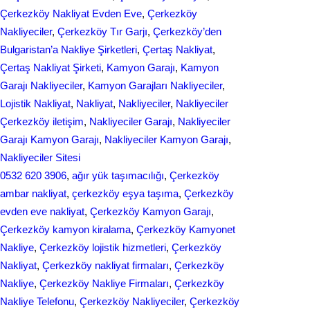
Çerkezköy Nakliyat Evden Eve
, 
Çerkezköy
o
I
Nakliyeciler
, 
Çerkezköy Tır Garjı
, 
Çerkezköy’den
k
n
Bulgaristan’a Nakliye Şirketleri
, 
Çertaş Nakliyat
, 
Çertaş Nakliyat Şirketi
, 
Kamyon Garajı
, 
Kamyon
Garajı Nakliyeciler
, 
Kamyon Garajları Nakliyeciler
, 
Lojistik Nakliyat
, 
Nakliyat
, 
Nakliyeciler
, 
Nakliyeciler
Çerkezköy iletişim
, 
Nakliyeciler Garajı
, 
Nakliyeciler
Garajı Kamyon Garajı
, 
Nakliyeciler Kamyon Garajı
, 
Nakliyeciler Sitesi
0532 620 3906
, 
ağır yük taşımacılığı
, 
Çerkezköy
ambar nakliyat
, 
çerkezköy eşya taşıma
, 
Çerkezköy
evden eve nakliyat
, 
Çerkezköy Kamyon Garajı
, 
Çerkezköy kamyon kiralama
, 
Çerkezköy Kamyonet
Nakliye
, 
Çerkezköy lojistik hizmetleri
, 
Çerkezköy
Nakliyat
, 
Çerkezköy nakliyat firmaları
, 
Çerkezköy
Nakliye
, 
Çerkezköy Nakliye Firmaları
, 
Çerkezköy
Nakliye Telefonu
, 
Çerkezköy Nakliyeciler
, 
Çerkezköy