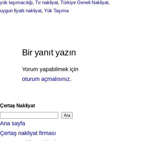
yük taşımacılığı
, 
Tır nakliyat
, 
Türkiye Geneli Nakliyat
, 
uygun fiyatlı nakliyat
, 
Yük Taşıma
Bir yanıt yazın
Yorum yapabilmek için
oturum açmalısınız
.
Çertaş Nakliyat
Ara
S
Ana sayfa
e
Çertaş nakliyat firması
a