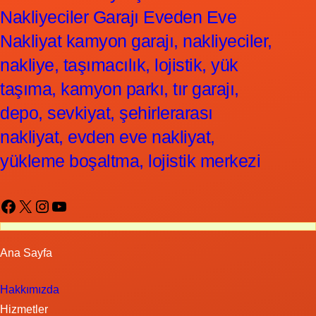
Nakliyeciler Garajı Eveden Eve
Nakliyat kamyon garajı, nakliyeciler,
nakliye, taşımacılık, lojistik, yük
taşıma, kamyon parkı, tır garajı,
depo, sevkiyat, şehirlerarası
nakliyat, evden eve nakliyat,
yükleme boşaltma, lojistik merkezi
Facebook
X
Instagram
YouTube
Ana Sayfa
Hakkımızda
Hizmetler