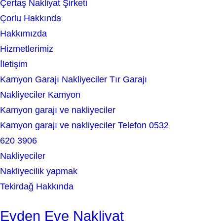
Çertaş Nakliyat Şirketi
r
Çorlu Hakkında
c
Hakkımızda
h
Hizmetlerimiz
İletişim
Kamyon Garajı Nakliyeciler Tır Garajı
Nakliyeciler Kamyon
Kamyon garajı ve nakliyeciler
Kamyon garajı ve nakliyeciler Telefon 0532
620 3906
Nakliyeciler
Nakliyecilik yapmak
Tekirdağ Hakkında
Evden Eve Nakliyat