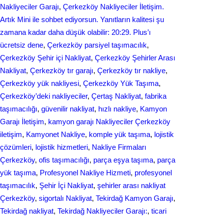
Nakliyeciler Garajı
, 
Çerkezköy Nakliyeciler İletişim.
Artık Mini ile sohbet ediyorsun. Yanıtların kalitesi şu
zamana kadar daha düşük olabilir: 20:29. Plus’ı
ücretsiz dene
, 
Çerkezköy parsiyel taşımacılık
, 
Çerkezköy Şehir içi Nakliyat
, 
Çerkezköy Şehirler Arası
Nakliyat
, 
Çerkezköy tır garajı
, 
Çerkezköy tır nakliye
, 
Çerkezköy yük nakliyesi
, 
Çerkezköy Yük Taşıma
, 
Çerkezköy’deki nakliyeciler
, 
Çertaş Nakliyat
, 
fabrika
taşımacılığı
, 
güvenilir nakliyat
, 
hızlı nakliye
, 
Kamyon
Garajı İletişim
, 
kamyon garajı Nakliyeciler Çerkezköy
iletişim
, 
Kamyonet Nakliye
, 
komple yük taşıma
, 
lojistik
çözümleri
, 
lojistik hizmetleri
, 
Nakliye Firmaları
Çerkezköy
, 
ofis taşımacılığı
, 
parça eşya taşıma
, 
parça
yük taşıma
, 
Profesyonel Nakliye Hizmeti
, 
profesyonel
taşımacılık
, 
Şehir İçi Nakliyat
, 
şehirler arası nakliyat
Çerkezköy
, 
sigortalı Nakliyat
, 
Tekirdağ Kamyon Garajı
, 
Tekirdağ nakliyat
, 
Tekirdağ Nakliyeciler Garajı:
, 
ticari