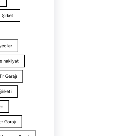
t
 Şirketi
yeciler
e nakliyat
ır Garajı
irketi
er
er Garajı