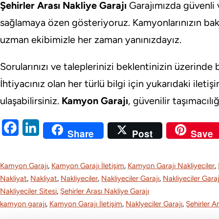
Şehirler Arası Nakliye Garajı
Garajımızda güvenli v
sağlamaya özen gösteriyoruz. Kamyonlarınızın bak
uzman ekibimizle her zaman yanınızdayız.
Sorularınızı ve taleplerinizi beklentinizin üzerinde 
İhtiyacınız olan her türlü bilgi için yukarıdaki iletişi
ulaşabilirsiniz.
Kamyon Garajı
, güvenilir taşımacılı
F
L
Share
Post
Save
a
i
c
n
Kamyon Garajı
, 
Kamyon Garajı İletişim
, 
Kamyon Garajı Nakliyeciler
, 
e
k
Nakliyat
, 
Nakliyat
, 
Nakliyeciler
, 
Nakliyeciler Garajı
, 
Nakliyeciler Gara
Nakliyeciler Sitesi
, 
Şehirler Arası Nakliye Garajı
b
e
kamyon garajı
, 
Kamyon Garajı İletişim
, 
Naklyeciler Garajı
, 
Şehirler A
o
d