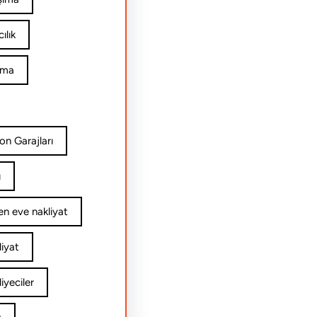
ılık
ıma
on Garajları
ı
n eve nakliyat
iyat
yeciler