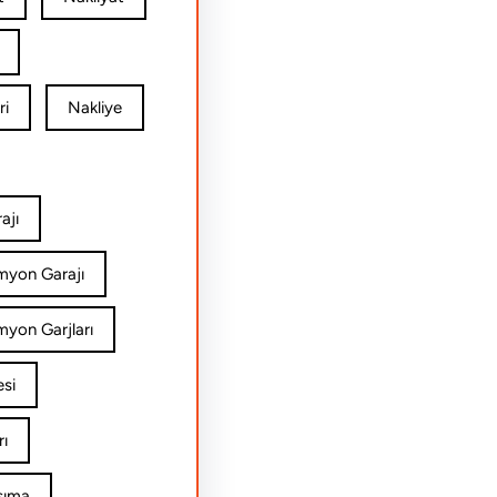
ri
Nakliye
ajı
amyon Garajı
myon Garjları
esi
rı
şıma