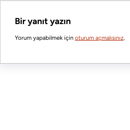
o
I
k
n
Bir yanıt yazın
Yorum yapabilmek için
oturum açmalısınız
.