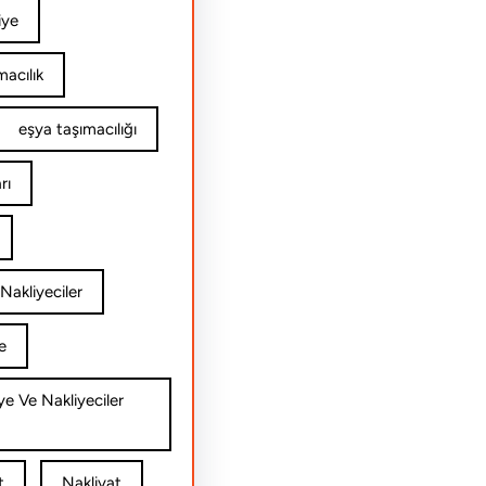
iye
acılık
eşya taşımacılığı
rı
Nakliyeciler
e
ye Ve Nakliyeciler
t
Nakliyat