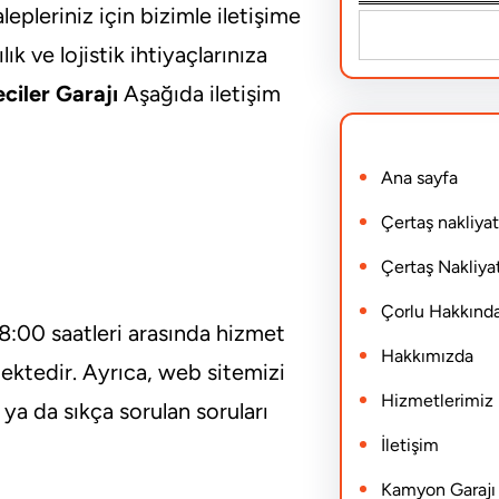
epleriniz için bizimle iletişime
S
 ve lojistik ihtiyaçlarınıza
e
ciler Garajı
Aşağıda iletişim
a
r
Ana sayfa
c
h
Çertaş nakliyat
Çertaş Nakliyat
Çorlu Hakkınd
18:00 saatleri arasında hizmet
Hakkımızda
ektedir. Ayrıca, web sitemizi
Hizmetlerimiz
ya da sıkça sorulan soruları
İletişim
Kamyon Garajı N