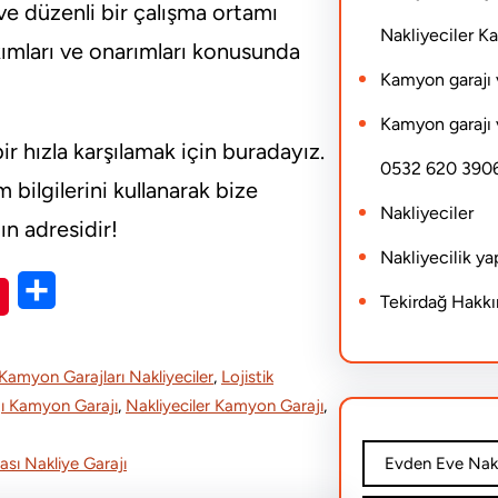
e düzenli bir çalışma ortamı
Nakliyeciler 
ımları ve onarımları konusunda
Kamyon garajı 
Kamyon garajı 
bir hızla karşılamak için buradayız.
0532 620 390
m bilgilerini kullanarak bize
Nakliyeciler
ğın adresidir!
Nakliyecilik y
S
Tekirdağ Hakk
h
a
Kamyon Garajları Nakliyeciler
, 
Lojistik
r
jı Kamyon Garajı
, 
Nakliyeciler Kamyon Garajı
, 
e
rası Nakliye Garajı
Evden Eve Nakl