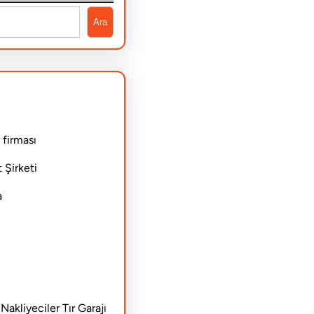
Ara
 firması
 Şirketi
a
akliyeciler Tır Garajı