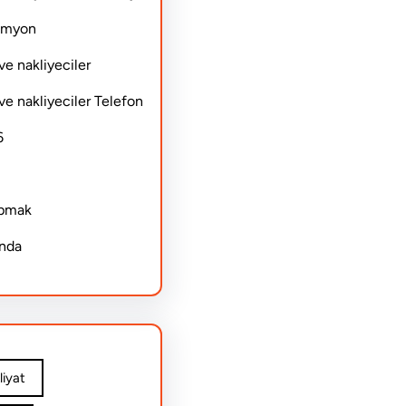
Kamyon
ve nakliyeciler
ve nakliyeciler Telefon
6
apmak
ında
iyat