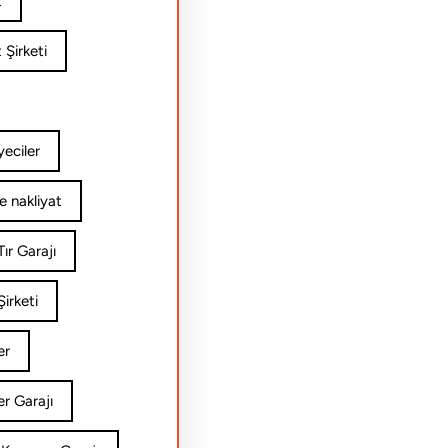
t
 Şirketi
yeciler
e nakliyat
ır Garajı
irketi
er
er Garajı