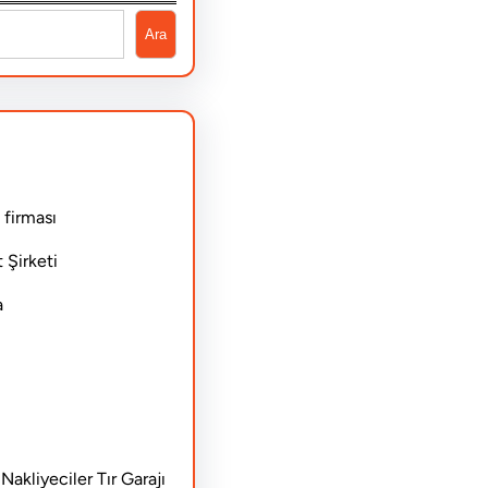
Ara
 firması
 Şirketi
a
akliyeciler Tır Garajı