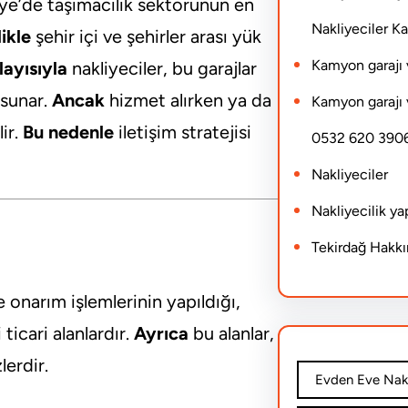
iye’de taşımacılık sektörünün en
Nakliyeciler 
ikle
şehir içi ve şehirler arası yük
Kamyon garajı 
layısıyla
nakliyeciler, bu garajlar
 sunar.
Ancak
hizmet alırken ya da
Kamyon garajı 
ir.
Bu nedenle
iletişim stratejisi
0532 620 390
Nakliyeciler
Nakliyecilik y
Tekirdağ Hakk
 onarım işlemlerinin yapıldığı,
ticari alanlardır.
Ayrıca
bu alanlar,
lerdir.
Evden Eve Nakl