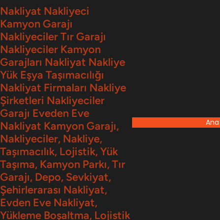
İçeriğe
Nakliyat Nakliyeci
Kamyon Garajı
geç
Nakliyeciler Tır Garajı
Nakliyeciler Kamyon
Garajları Nakliyat Nakliye
Yük Eşya Taşımacılığı
Nakliyat Firmaları Nakliye
Şirketleri Nakliyeciler
Garajı Eveden Eve
Ana
Nakliyat Kamyon Garajı,
Nakliyeciler, Nakliye,
Taşımacılık, Lojistik, Yük
Taşıma, Kamyon Parkı, Tır
Garajı, Depo, Sevkiyat,
Şehirlerarası Nakliyat,
Evden Eve Nakliyat,
Yükleme Boşaltma, Lojistik