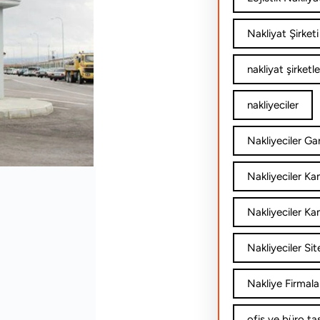
Nakliyat Şirketi
nakliyat şirketle
nakliyeciler
Nakliyeciler Gar
Nakliyeciler K
Nakliyeciler Ka
Nakliyeciler Sit
Nakliye Firmala
ofis ve büro ta