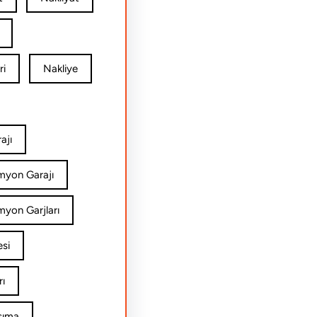
ri
Nakliye
ajı
amyon Garajı
myon Garjları
esi
rı
şıma