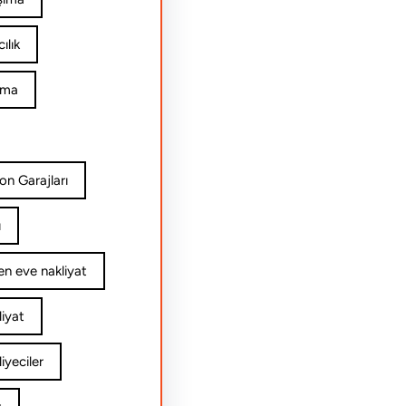
ılık
ıma
on Garajları
ı
n eve nakliyat
iyat
yeciler