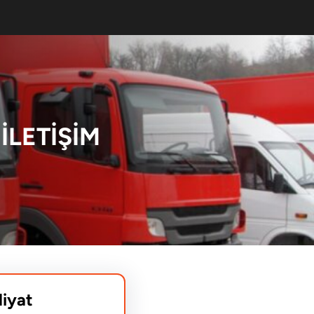
İLETIŞIM
liyat