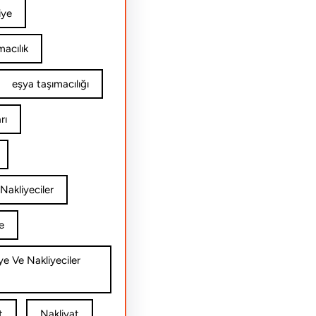
iye
acılık
eşya taşımacılığı
rı
Nakliyeciler
e
ye Ve Nakliyeciler
t
Nakliyat