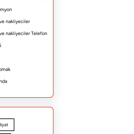
Kamyon
ve nakliyeciler
ve nakliyeciler Telefon
6
apmak
ında
iyat