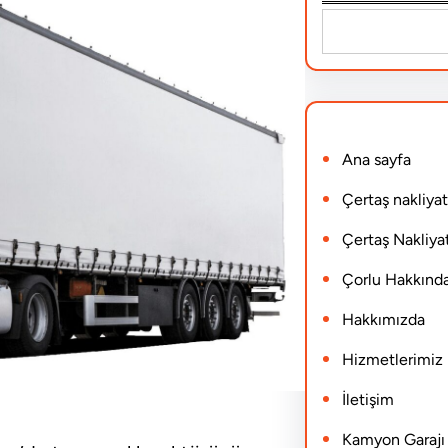
S
e
a
r
Ana sayfa
c
h
Çertaş nakliyat
Çertaş Nakliyat
Çorlu Hakkınd
Hakkımızda
Hizmetlerimiz
İletişim
Kamyon Garajı N