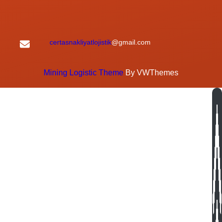
certasnakliyatlojistik
@gmail.com
Mining Logistic Theme
By VWThemes