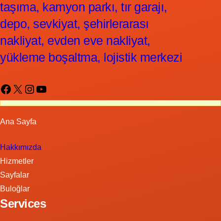
taşıma, kamyon parkı, tır garajı,
depo, sevkiyat, şehirlerarası
nakliyat, evden eve nakliyat,
yükleme boşaltma, lojistik merkezi
Facebook
X
Instagram
YouTube
Ana Sayfa
Hakkımızda
Hizmetler
Sayfalar
Buloğlar
Services