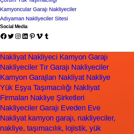
Çorum Yük Taşımacılığı
Kamyoncular Garajı Nakliyeciler
Adıyaman Nakliyeciler Sitesi
Social Media
Facebook
Twitter
Instagram
LinkedIn
Pinterest
Vimeo
Tumblr
Nakliyat Nakliyeci Kamyon Garajı
Nakliyeciler Tır Garajı Nakliyeciler
Kamyon Garajları Nakliyat Nakliye
Yük Eşya Taşımacılığı Nakliyat
Firmaları Nakliye Şirketleri
Nakliyeciler Garajı Eveden Eve
Nakliyat kamyon garajı, nakliyeciler,
nakliye, taşımacılık, lojistik, yük