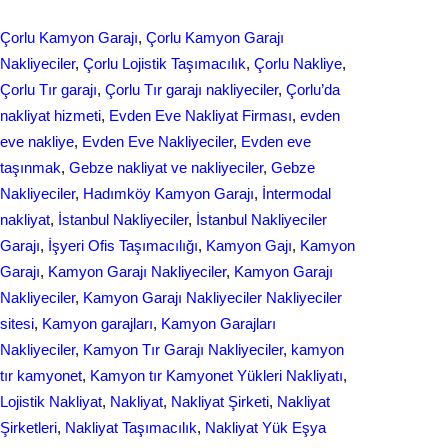
e
k
a
Çorlu Kamyon Garajı
, 
Çorlu Kamyon Garajı
b
e
r
Nakliyeciler
, 
Çorlu Lojistik Taşımacılık
, 
Çorlu Nakliye
, 
o
d
Çorlu Tır garajı
, 
Çorlu Tır garajı nakliyeciler
, 
Çorlu’da
e
nakliyat hizmeti
, 
Evden Eve Nakliyat Firması
, 
evden
o
I
eve nakliye
, 
Evden Eve Nakliyeciler
, 
Evden еvе
k
n
taşınmak
, 
Gebze nakliyat ve nakliyeciler
, 
Gebze
Nakliyeciler
, 
Hadımköy Kamyon Garajı
, 
İntermodal
nakliyat
, 
İstanbul Nakliyeciler
, 
İstanbul Nakliyeciler
Garajı
, 
İşyeri Ofis Taşımacılığı
, 
Kamyon Gajı
, 
Kamyon
Garajı
, 
Kamyon Garajı Nakliyeciler
, 
Kamyon Garajı
Nakliyeciler
, 
Kamyon Garajı Nakliyeciler Nakliyeciler
sitesi
, 
Kamyon garajları
, 
Kamyon Garajları
Nakliyeciler
, 
Kamyon Tır Garajı Nakliyeciler
, 
kamyon
tır kamyonet
, 
Kamyon tır Kamyonet Yükleri Nakliyatı
, 
Lojistik Nakliyat
, 
Nakliyat
, 
Nakliyat Şirketi
, 
Nakliyat
Şirketleri
, 
Nakliyat Taşımacılık
, 
Nakliyat Yük Eşya