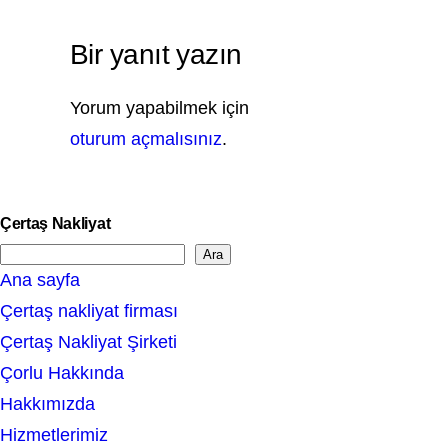
Bir yanıt yazın
Yorum yapabilmek için
oturum açmalısınız
.
Çertaş Nakliyat
Ara
S
Ana sayfa
e
Çertaş nakliyat firması
a
Çertaş Nakliyat Şirketi
r
Çorlu Hakkında
c
Hakkımızda
h
Hizmetlerimiz