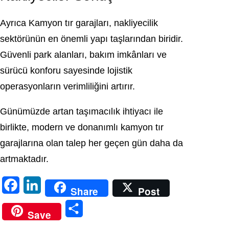
Ayrıca Kamyon tır garajları, nakliyecilik
sektörünün en önemli yapı taşlarından biridir.
Güvenli park alanları, bakım imkânları ve
sürücü konforu sayesinde lojistik
operasyonların verimliliğini artırır.
Günümüzde artan taşımacılık ihtiyacı ile
birlikte, modern ve donanımlı kamyon tır
garajlarına olan talep her geçen gün daha da
artmaktadır.
F
L
Share
Post
a
i
S
Save
c
n
h