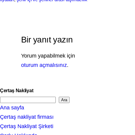
Bir yanıt yazın
Yorum yapabilmek için
oturum açmalısınız
.
Çertaş Nakliyat
Ara
S
Ana sayfa
e
Çertaş nakliyat firması
a
Çertaş Nakliyat Şirketi
r