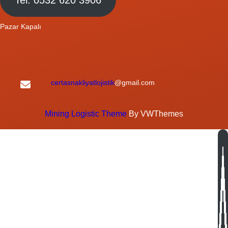
Pazar Kapalı
certasnakliyatlojistik
@gmail.com
Mining Logistic Theme
By VWThemes