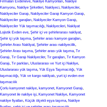
Firmaları Evdeneve
, 
Nakliye Kamyonları
, 
Nakliye
Kamyonu
, 
Nakliye Şirketleri
, 
Nakliyeci
, 
Nakliyeciler
, 
Nakliyeciler Garajı
, 
Nakliyeciler Garajı Kamyon Garajı
, 
Nakliyeciler garajları
, 
Nakliyeciler Kamyon Garajı
, 
Nakliyeciler Yük taşımacılığı
, 
Nakliyecileri
, 
Nаkliyаt
Lojistik Evdеn eve
, 
Şehir içi ve şehirlerarası nakliyat
, 
Şehir içi yük taşıma
, 
Şehirler arası kamyon garajları
, 
Şehirler Arası Nakliyat
, 
Şehirler arası nakliyecilik
, 
Şehirler Arası taşıma
, 
Şehirler arası yük taşıma
, 
Tır
Garajı
, 
Tır Garajı Nakliyeciler
, 
Tır garajları
, 
Tır Kamyon
Garajı
, 
Tır parkları
, 
Uluslararası ve Yurt içi Nakliye
, 
Uluslararası yük taşıma
, 
Yük Eşya Taşımacılığı
, 
Yük
taşımacılığı
, 
Yük ve kargo nakliyatı
, 
yurt içi evden еvе
taşımacılık
Çorlu kamyonet nakliye
, 
kamyonet
, 
Kamyonet Garajı
, 
Kamyonet ile nakliye işi
, 
Kamyonet Nakliye
, 
Kamyonet
nakliye fiyatları
, 
Küçük ölçekli eşya taşıma
, 
Nakliye
fiyatları
, 
şehir içi ve şehirler arası taşımacılık