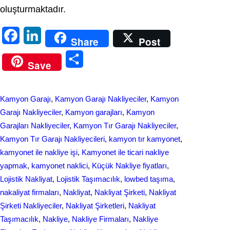
oluşturmaktadır.
F
L
Share
Post
a
i
S
Save
c
n
h
e
k
a
Kamyon Garajı
, 
Kamyon Garajı Nakliyeciler
, 
Kamyon
b
e
r
Garajı Nakliyeciler
, 
Kamyon garajları
, 
Kamyon
o
d
Garajları Nakliyeciler
, 
Kamyon Tır Garajı Nakliyeciler
, 
e
Kamyon Tır Garajı Nakliyecileri
, 
kamyon tır kamyonet
, 
o
I
kamyonet ile nakliye işi
, 
Kamyonet ile ticari nakliye
k
n
yapmak
, 
kamyonet naklici
, 
Küçük Nakliye fiyatları
, 
Lojistik Nakliyat
, 
Lojistik Taşımacılık
, 
lowbed taşıma
, 
nakaliyat firmaları
, 
Nakliyat
, 
Nakliyat Şirketi
, 
Nakliyat
Şirketi Nakliyeciler
, 
Nakliyat Şirketleri
, 
Nakliyat
Taşımacılık
, 
Nakliye
, 
Nakliye Firmaları
, 
Nakliye