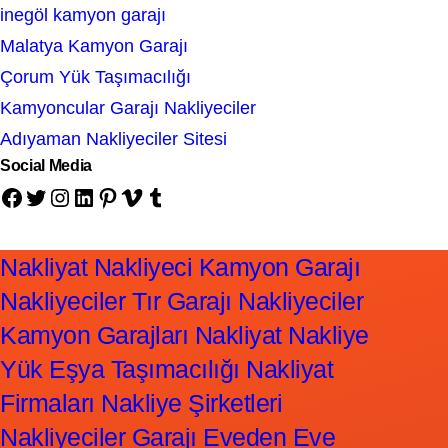
inegöl kamyon garajı
Malatya Kamyon Garajı
Çorum Yük Taşımacılığı
Kamyoncular Garajı Nakliyeciler
Adıyaman Nakliyeciler Sitesi
Social Media
Facebook
Twitter
Instagram
LinkedIn
Pinterest
Vimeo
Tumblr
Nakliyat Nakliyeci Kamyon Garajı
Nakliyeciler Tır Garajı Nakliyeciler
Kamyon Garajları Nakliyat Nakliye
Yük Eşya Taşımacılığı Nakliyat
Firmaları Nakliye Şirketleri
Nakliyeciler Garajı Eveden Eve