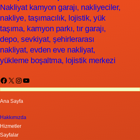
Nakliyat kamyon garajı, nakliyeciler,
nakliye, taşımacılık, lojistik, yük
taşıma, kamyon parkı, tır garajı,
depo, sevkiyat, şehirlerarası
nakliyat, evden eve nakliyat,
yükleme boşaltma, lojistik merkezi
Facebook
X
Instagram
YouTube
Ana Sayfa
Hakkımızda
Hizmetler
Sayfalar