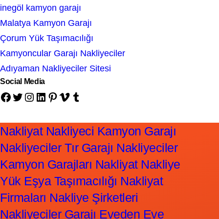
inegöl kamyon garajı
Malatya Kamyon Garajı
Çorum Yük Taşımacılığı
Kamyoncular Garajı Nakliyeciler
Adıyaman Nakliyeciler Sitesi
Social Media
Facebook
Twitter
Instagram
LinkedIn
Pinterest
Vimeo
Tumblr
Nakliyat Nakliyeci Kamyon Garajı
Nakliyeciler Tır Garajı Nakliyeciler
Kamyon Garajları Nakliyat Nakliye
Yük Eşya Taşımacılığı Nakliyat
Firmaları Nakliye Şirketleri
Nakliyeciler Garajı Eveden Eve