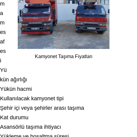
m
a
m
es
af
es
Kamyonet Taşıma Fiyatları
i
Yü
kün ağırlığı
Yükün hacmi
Kullanılacak kamyonet tipi
Şehir içi veya şehirler arası taşıma
Kat durumu
Asansörlü taşıma ihtiyacı
Yükleme ve boşaltma süresi