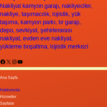
Nakliyat kamyon garajı, nakliyeciler,
nakliye, taşımacılık, lojistik, yük
taşıma, kamyon parkı, tır garajı,
depo, sevkiyat, şehirlerarası
nakliyat, evden eve nakliyat,
yükleme boşaltma, lojistik merkezi
Facebook
X
Instagram
YouTube
Ana Sayfa
Hakkımızda
Hizmetler
Sayfalar