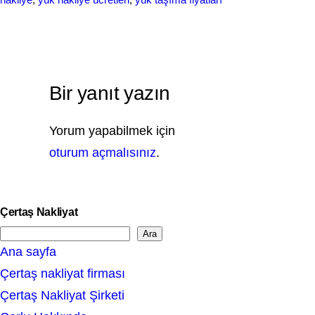
Bir yanıt yazın
Yorum yapabilmek için
oturum açmalısınız
.
Çertaş Nakliyat
Ara
S
Ana sayfa
e
Çertaş nakliyat firması
a
Çertaş Nakliyat Şirketi
r