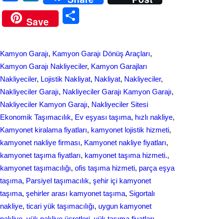
a
i
S
Save
c
n
h
e
k
a
Kamyon Garajı
, 
Kamyon Garajı Dönüş Araçları
, 
b
e
r
Kamyon Garajı Nakliyeciler
, 
Kamyon Garajları
o
d
Nakliyeciler
, 
Lojistik Nakliyat
, 
Nakliyat
, 
Nakliyeciler
, 
e
Nakliyeciler Garajı
, 
Nakliyeciler Garajı Kamyon Garajı
, 
o
I
Nakliyeciler Kamyon Garajı
, 
Nakliyeciler Sitesi
k
n
Ekonomik Taşımacılık
, 
Ev eşyası taşıma
, 
hızlı nakliye
, 
Kamyonet kiralama fiyatları
, 
kamyonet lojistik hizmeti
, 
kamyonet nakliye firması
, 
Kamyonet nakliye fiyatları
, 
kamyonet taşıma fiyatları
, 
kamyonet taşıma hizmeti.
, 
kamyonet taşımacılığı
, 
ofis taşıma hizmeti
, 
parça eşya
taşıma
, 
Parsiyel taşımacılık
, 
şehir içi kamyonet
taşıma
, 
şehirler arası kamyonet taşıma
, 
Sigortalı
nakliye
, 
ticari yük taşımacılığı
, 
uygun kamyonet
nakliye
, 
yük nakliye ücretleri
, 
yük taşıma fiyatları