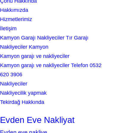
Çorlu Hakkında
c
Hakkımızda
h
Hizmetlerimiz
İletişim
Kamyon Garajı Nakliyeciler Tır Garajı
Nakliyeciler Kamyon
Kamyon garajı ve nakliyeciler
Kamyon garajı ve nakliyeciler Telefon 0532
620 3906
Nakliyeciler
Nakliyecilik yapmak
Tekirdağ Hakkında
Evden Eve Nakliyat
Evden eve nakliye