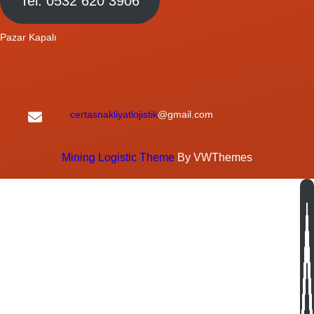
Tel: 0532 620 3906
Pazar Kapalı
certasnakliyatlojistik
@gmail.com
Mining Logistic Theme
By VWThemes