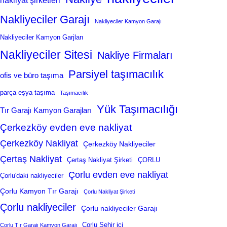
nakliyat şirketleri
Nakliyeciler Garajı
Nakliyeciler Kamyon Garajı
Nakliyeciler Kamyon Garjları
Nakliyeciler Sitesi
Nakliye Firmaları
Parsiyel taşımacılık
ofis ve büro taşıma
parça eşya taşıma
Taşımacılık
Yük Taşımacılığı
Tır Garajı Kamyon Garajları
Çerkezköy evden eve nakliyat
Çerkezköy Nakliyat
Çerkezköy Nakliyeciler
Çertaş Nakliyat
Çertaş Nakliyat Şirketi
ÇORLU
Çorlu evden eve nakliyat
Çorlu'daki nakliyeciler
Çorlu Kamyon Tır Garajı
Çorlu Nakliyat Şirketi
Çorlu nakliyeciler
Çorlu nakliyeciler Garajı
Çorlu Şehir içi
Çorlu Tır Garajı Kamyon Garajı