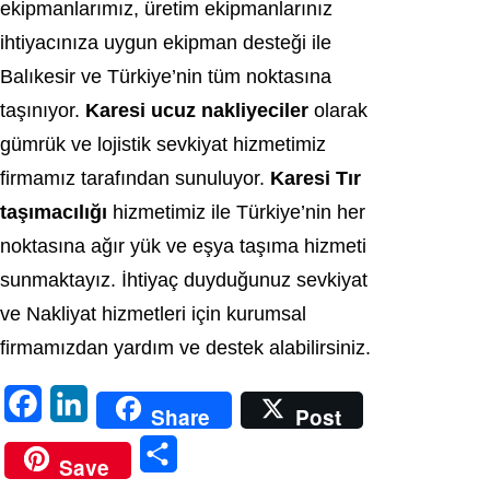
ekipmanlarımız, üretim ekipmanlarınız
ihtiyacınıza uygun ekipman desteği ile
Balıkesir ve Türkiye’nin tüm noktasına
taşınıyor.
Karesi ucuz nakliyeciler
olarak
gümrük ve lojistik sevkiyat hizmetimiz
firmamız tarafından sunuluyor.
Karesi Tır
taşımacılığı
hizmetimiz ile Türkiye’nin her
noktasına ağır yük ve eşya taşıma hizmeti
sunmaktayız. İhtiyaç duyduğunuz sevkiyat
ve Nakliyat hizmetleri için kurumsal
firmamızdan yardım ve destek alabilirsiniz.
F
L
Share
Post
a
i
S
Save
c
n