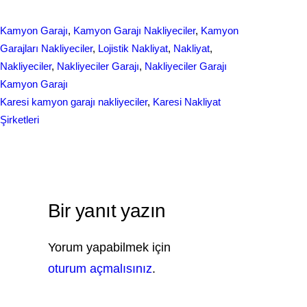
h
e
k
a
Kamyon Garajı
, 
Kamyon Garajı Nakliyeciler
, 
Kamyon
b
e
r
Garajları Nakliyeciler
, 
Lojistik Nakliyat
, 
Nakliyat
, 
o
d
Nakliyeciler
, 
Nakliyeciler Garajı
, 
Nakliyeciler Garajı
e
Kamyon Garajı
o
I
Karesi kamyon garajı nakliyeciler
, 
Karesi Nakliyat
k
n
Şirketleri
Bir yanıt yazın
Yorum yapabilmek için
oturum açmalısınız
.