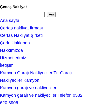
Çertaş Nakliyat
Ara
S
Ana sayfa
e
Çertaş nakliyat firması
a
Çertaş Nakliyat Şirketi
r
Çorlu Hakkında
c
Hakkımızda
h
Hizmetlerimiz
İletişim
Kamyon Garajı Nakliyeciler Tır Garajı
Nakliyeciler Kamyon
Kamyon garajı ve nakliyeciler
Kamyon garajı ve nakliyeciler Telefon 0532
620 3906