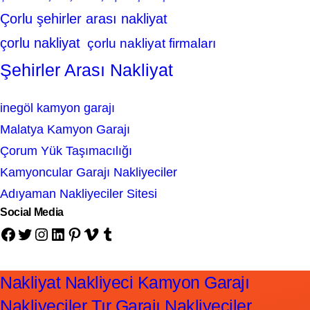
Çorlu şehirler arası nakliyat
çorlu nakliyat
çorlu nakliyat firmaları
Şehirler Arası Nakliyat
inegöl kamyon garajı
Malatya Kamyon Garajı
Çorum Yük Taşımacılığı
Kamyoncular Garajı Nakliyeciler
Adıyaman Nakliyeciler Sitesi
Social Media
Facebook
Twitter
Instagram
LinkedIn
Pinterest
Vimeo
Tumblr
Nakliyat Nakliyeci Kamyon Garajı
Nakliyeciler Tır Garajı Nakliyeciler