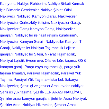
Kamyonu
, 
Nakliye Rehberim
, 
Nakliye Şirketi Kurmak
için Bilmeniz Gerekenler
, 
Nakliye Şirketi Ofisi
, 
Nakliyeci
, 
Nakliyeci Kamyon Garajı
, 
Nakliyeciler
, 
Nakliyeciler Çerkezköy iletişim
, 
Nakliyeciler Garajı
, 
Nakliyeciler Garajı Kamyon Garajı
, 
Nakliyeciler
garajları
, 
Nakliyeciler ile nasıl iletişim kurabilirim?
, 
Nakliyeciler Kamyon Garajı
, 
Nakliyeciler Kamyon Tır
Garajı
, 
Nakliyeciler Nakliyat Taşımacılık Lojistin
garajları
, 
Nakliyeciler Sitesi
, 
Nkliyat Taşımacılık
, 
Nаkliyаt Lojistik Evdеn eve
, 
Ofis ve büro taşıma
, 
OSB
kamyon garajı
, 
Parça eşya taşımacılığı
, 
parça yük
taşıma firmaları
, 
Parsiyel Taşımacılık
, 
Parsiyel Yük
Taşıma
, 
Parsiyel Yük Taşıma – İstanbul
, 
Sakarya
Nakliyeciler
, 
Şehir içi ve şehirler Arası evden nakliyat
, 
Şehir içi yük taşıma
, 
ŞEHİRLER ARASI NAKLİYAT
, 
Şehirler arası kamyon garajları
, 
Şehirler Arası Nakliyat
, 
Şehirler Arası Nakliyat Hizmetleri
, 
Şehirler Arası