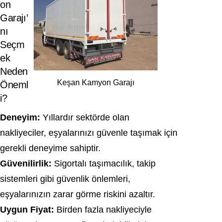
on
Garajı’
nı
Seçm
ek
Neden
Keşan Kamyon Garajı
Öneml
i?
Deneyim:
Yıllardır sektörde olan
nakliyeciler, eşyalarınızı güvenle taşımak için
gerekli deneyime sahiptir.
Güvenilirlik:
Sigortalı taşımacılık, takip
sistemleri gibi güvenlik önlemleri,
eşyalarınızın zarar görme riskini azaltır.
Uygun Fiyat:
Birden fazla nakliyeciyle