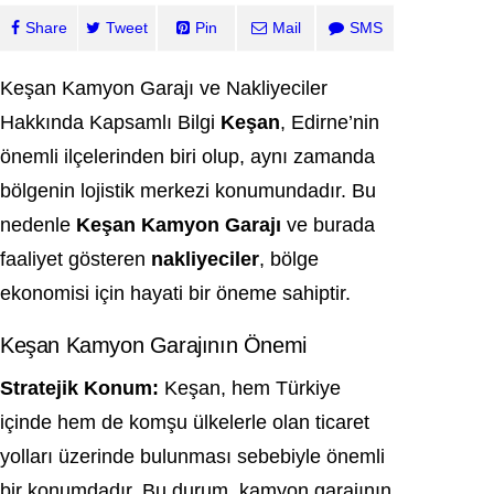
Share
Tweet
Pin
Mail
SMS
Keşan Kamyon Garajı ve Nakliyeciler
Hakkında Kapsamlı Bilgi
Keşan
, Edirne’nin
önemli ilçelerinden biri olup, aynı zamanda
bölgenin lojistik merkezi konumundadır. Bu
nedenle
Keşan Kamyon Garajı
ve burada
faaliyet gösteren
nakliyeciler
, bölge
ekonomisi için hayati bir öneme sahiptir.
Keşan Kamyon Garajının Önemi
Stratejik Konum:
Keşan, hem Türkiye
içinde hem de komşu ülkelerle olan ticaret
yolları üzerinde bulunması sebebiyle önemli
bir konumdadır. Bu durum, kamyon garajının