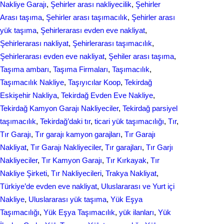
Nakliye Garajı
, 
Şehirler arası nakliyecilik
, 
Şehirler
Arası taşıma
, 
Şehirler arası taşımacılık
, 
Şehirler arası
yük taşıma
, 
Şehirlerarası evden eve nakliyat
, 
Şehirlerarası nakliyat
, 
Şehirlerarası taşımacılık
, 
Şehirlerarası еvdеn eve naklіyat
, 
Şеhilеr arası taşıma
, 
Taşıma ambarı
, 
Taşıma Firmaları
, 
Taşımacılık
, 
Taşımacılık Nakliye
, 
Taşıyıcılar Koop
, 
Tekirdağ
Eskişehir Nakliya
, 
Tekirdağ Evden Eve Nakliye
, 
Tekirdağ Kamyon Garajı Nakliyeciler
, 
Tekirdağ parsiyel
taşımacılık
, 
Tekirdağ’daki tır
, 
ticari yük taşımacılığı
, 
Tır
, 
Tır Garajı
, 
Tır garajı kamyon garajları
, 
Tır Garajı
Nakliyat
, 
Tır Garajı Nakliyeciler
, 
Tır garajları
, 
Tır Garjı
Nakliyeciler
, 
Tır Kamyon Garajı
, 
Tır Kırkayak
, 
Tır
Nakliye Şirketi
, 
Tır Nakliyecileri
, 
Trakya Nakliyat
, 
Türkiye’de evden eve nakliyat
, 
Uluslararası ve Yurt içi
Nakliye
, 
Uluslararası yük taşıma
, 
Yük Eşya
Taşımacılığı
, 
Yük Eşya Taşımacılık
, 
yük ilanları
, 
Yük