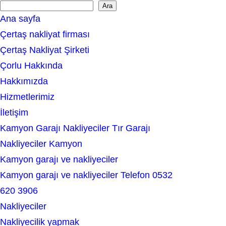
Ara
S
Ana sayfa
e
Çertaş nakliyat firması
a
Çertaş Nakliyat Şirketi
r
Çorlu Hakkında
c
Hakkımızda
h
Hizmetlerimiz
İletişim
Kamyon Garajı Nakliyeciler Tır Garajı
Nakliyeciler Kamyon
Kamyon garajı ve nakliyeciler
Kamyon garajı ve nakliyeciler Telefon 0532
620 3906
Nakliyeciler
Nakliyecilik yapmak