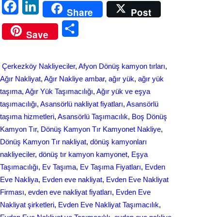
F
L
Share
Post
a
i
S
Save
c
n
h
e
k
a
Çerkezköy Nakliyeciler
, 
Afyon Dönüş kamyon tırları
, 
b
e
r
Ağır Nakliyat
, 
Ağır Nakliye ambar
, 
ağır yük
, 
ağır yük
o
d
taşıma
, 
Ağır Yük Taşımacılığı
, 
Ağır yük ve eşya
e
taşımacılığı
, 
Asansörlü nakliyat fiyatları
, 
Asansörlü
o
I
taşıma hizmetleri
, 
Asansörlü Taşımacılık
, 
Boş Dönüş
k
n
Kamyon Tır
, 
Dönüş Kamyon Tır Kamyonet Nakliye
, 
Dönüş Kamyon Tır nakliyat
, 
dönüş kamyonları
nakliyeciler
, 
dönüş tır kamyon kamyonet
, 
Eşya
Taşımacılığı
, 
Ev Taşıma
, 
Ev Taşıma Fiyatları
, 
Evden
Eve Nakliya
, 
Evden eve nakliyat
, 
Evden Eve Nakliyat
Firması
, 
evden eve nakliyat fіyatları
, 
Evden Eve
Nakliyat şirketleri
, 
Evden Eve Nakliyat Taşımacılık
, 