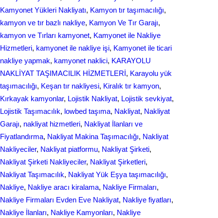
Kamyonet Yükleri Nakliyatı
, 
Kamyon tır taşımacılığı
, 
kamyon ve tır bazlı nakliye
, 
Kamyon Ve Tır Garajı
, 
kamyon ve Tırları kamyonet
, 
Kamyonet ile Nakliye
Hizmetleri
, 
kamyonet ile nakliye işi
, 
Kamyonet ile ticari
nakliye yapmak
, 
kamyonet naklici
, 
KARAYOLU
NAKLİYAT TAŞIMACILIK HİZMETLERİ
, 
Karayolu yük
taşımacılığı
, 
Keşan tır nakliyesi
, 
Kiralık tır kamyon
, 
Kırkayak kamyonlar
, 
Lojistik Nakliyat
, 
Lojistik sevkiyat
, 
Lojistik Taşımacılık
, 
lowbed taşıma
, 
Nakliyat
, 
Nakliyat
Garajı
, 
nakliyat hizmetleri
, 
Nakliyat İlanları ve
Fiyatlandırma
, 
Nakliyat Makina Taşımacılığı
, 
Nakliyat
Nakliyeciler
, 
Nakliyat piatformu
, 
Nakliyat Şirketi
, 
Nakliyat Şirketi Nakliyeciler
, 
Nakliyat Şirketleri
, 
Nakliyat Taşımacılık
, 
Nakliyat Yük Eşya taşımacılığı
, 
Nakliye
, 
Nakliye aracı kiralama
, 
Nakliye Firmaları
, 
Nakliye Firmaları Evden Eve Nakliyat
, 
Nakliye fiyatları
, 
Nakliye İlanları
, 
Nakliye Kamyonları
, 
Nakliye