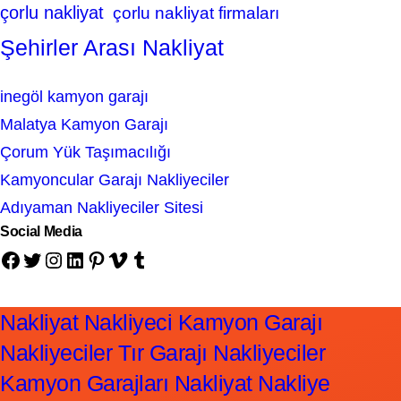
çorlu nakliyat
çorlu nakliyat firmaları
Şehirler Arası Nakliyat
inegöl kamyon garajı
Malatya Kamyon Garajı
Çorum Yük Taşımacılığı
Kamyoncular Garajı Nakliyeciler
Adıyaman Nakliyeciler Sitesi
Social Media
Facebook
Twitter
Instagram
LinkedIn
Pinterest
Vimeo
Tumblr
Nakliyat Nakliyeci Kamyon Garajı
Nakliyeciler Tır Garajı Nakliyeciler
Kamyon Garajları Nakliyat Nakliye