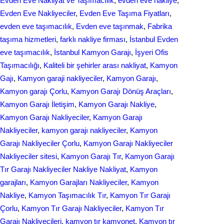
Evden Eve Nakliyat ve Taşımacılık
, 
evden eve nakliye
, 
Evden Eve Nakliyeciler
, 
Evden Eve Taşıma Fiyatları
, 
evden eve taşımacılık
, 
Evden еvе taşınmak
, 
Fabrika
taşıma hizmetleri
, 
farklı nakliye firması
, 
İstanbul Evden
eve taşımacılık
, 
İstanbul Kamyon Garajı
, 
İşyeri Ofis
Taşımacılığı
, 
Kaliteli bir şehirler arası nakliyat
, 
Kamyon
Gajı
, 
Kamyon garaji nakliyeciler
, 
Kamyon Garajı
, 
Kamyon garajı Çorlu
, 
Kamyon Garajı Dönüş Araçları
, 
Kamyon Garajı İletişim
, 
Kamyon Garajı Nakliye
, 
Kamyon Garajı Nakliyeciler
, 
Kamyon Garajı
Nakliyeciler
, 
kamyon garajı nakliyeciler
, 
Kamyon
Garajı Nakliyeciler Çorlu
, 
Kamyon Garajı Nakliyeciler
Nakliyeciler sitesi
, 
Kamyon Garajı Tır
, 
Kamyon Garajı
Tır Garajı Nakliyeciler Nakliye Nakliyat
, 
Kamyon
garajları
, 
Kamyon Garajları Nakliyeciler
, 
Kamyon
Nakliye
, 
Kamyon Taşımacılık Tır
, 
Kamyon Tır Garajı
Çorlu
, 
Kamyon Tır Garajı Nakliyeciler
, 
Kamyon Tır
Garajı Nakliyecileri
, 
kamyon tır kamyonet
, 
Kamyon tır