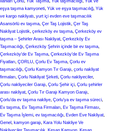
İlanları Çorlu
, 
Yük Taşıma
, 
Yük taşımacılığı
, 
Yük ve
eşya taşıma kamyoneti
, 
Yük ve eşya taşımacılığ
, 
Yük
ve kargo nakliyatı
, 
yurt içi evden еvе taşımacılık
Asansörlü ev taşıma
, 
Çer Taş Lojistik
, 
Çer Taş
Nakliyat Lojistik
, 
çerkezköy ev taşıma
, 
Çerkezköy ev
taşıma – Şehirler Arası Nakliyat
, 
Çerkezköy Ev
Taşımacılığı
, 
Çerkezköy Şehrin içinde bir ev taşıma
, 
Çerkezköy’de Ev Taşıma
, 
Çerkezköy’de Ev Taşıma
Fiyatları
, 
ÇORLU
, 
Çorlu Ev Taşıma
, 
Çorlu ev
taşımacılığı
, 
Çorlu Kamyon Tır Garajı
, 
çorlu nakliyat
firmaları
, 
Çorlu Nakliyat Şirketi
, 
Çorlu nakliyeciler
, 
Çorlu nakliyeciler Garajı
, 
Çorlu Şehir içi
, 
Çorlu şehirler
arası nakliyat
, 
Çorlu Tır Garajı Kamyon Garajı
, 
Çorlu’da ev taşıma nakliye
, 
Çorlu’ya ev taşıma süreci
, 
Ev taşıma
, 
Ev Taşıma Firmaları
, 
Ev Taşıma Firması
, 
Ev Taşıma İşlemi
, 
ev taşımacılığı
, 
Evden Eve Nakliyat
, 
Genel
, 
kamyon garajı
, 
Kara Yolu Nakliye Ve
Nakliyeciler Taşımacılık
, 
Keşan Kamyon
, 
Keşan