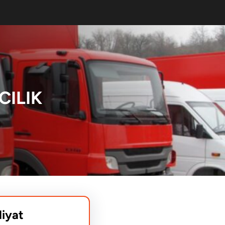
CILIK
liyat