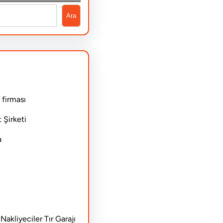
Ara
 firması
 Şirketi
a
akliyeciler Tır Garajı