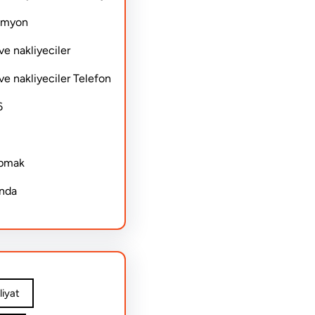
Kamyon
ve nakliyeciler
ve nakliyeciler Telefon
6
apmak
ında
iyat