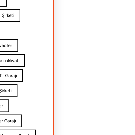
t
 Şirketi
yeciler
e nakliyat
ır Garajı
irketi
er
er Garajı