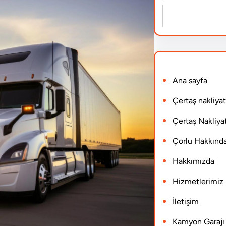
S
e
a
r
Ana sayfa
c
h
Çertaş nakliyat
Çertaş Nakliyat
Çorlu Hakkınd
Hakkımızda
Hizmetlerimiz
İletişim
Kamyon Garajı N