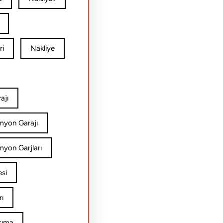
ri
Nakliye
ajı
amyon Garajı
myon Garjları
esi
rı
şıma