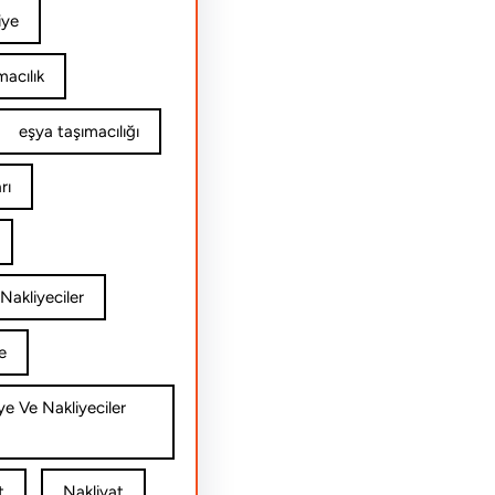
iye
acılık
eşya taşımacılığı
rı
Nakliyeciler
e
ye Ve Nakliyeciler
t
Nakliyat