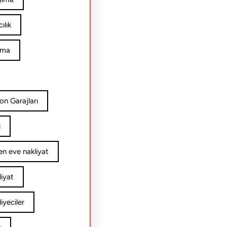
ılık
ıma
on Garajları
ı
n eve nakliyat
iyat
yeciler