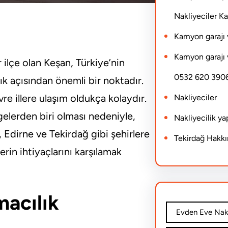
Nakliyeciler 
Kamyon garajı 
Kamyon garajı 
 ilçe olan Keşan, Türkiye’nin
0532 620 390
lık açısından önemli bir noktadır.
e illere ulaşım oldukça kolaydır.
Nakliyeciler
lgelerden biri olması nedeniyle,
Nakliyecilik y
, Edirne ve Tekirdağ gibi şehirlere
Tekirdağ Hakk
erin ihtiyaçlarını karşılamak
macılık
Evden Eve Nakl