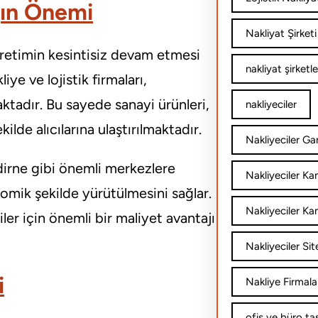
ğın Önemi
Nakliyat Şirketi
üretimin kesintisiz devam etmesi
nakliyat şirketle
ye ve lojistik firmaları,
aktadır. Bu sayede sanayi ürünleri,
nakliyeciler
kilde alıcılarına ulaştırılmaktadır.
Nakliyeciler Gar
dirne gibi önemli merkezlere
Nakliyeciler K
onomik şekilde yürütülmesini sağlar.
Nakliyeciler Ka
er için önemli bir maliyet avantajı
Nakliyeciler Sit
i
Nakliye Firmala
ofis ve büro ta