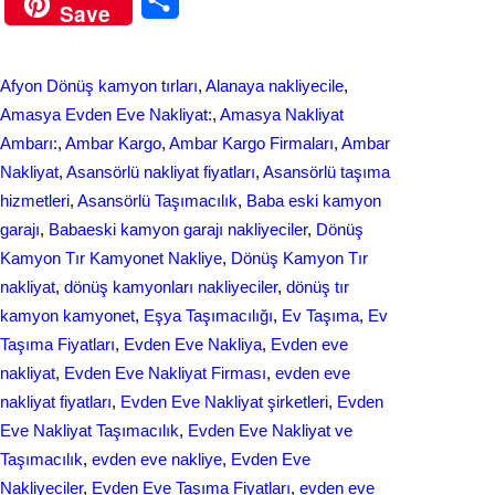
Save
c
n
h
e
k
a
Afyon Dönüş kamyon tırları
, 
Alanaya nakliyecile
, 
b
e
r
Amasya Evden Eve Nakliyat:
, 
Amasya Nakliyat
o
d
Ambarı:
, 
Ambar Kargo
, 
Ambar Kargo Firmaları
, 
Ambar
e
Nakliyat
, 
Asansörlü nakliyat fiyatları
, 
Asansörlü taşıma
o
I
hizmetleri
, 
Asansörlü Taşımacılık
, 
Baba eski kamyon
k
n
garajı
, 
Babaeski kamyon garajı nakliyeciler
, 
Dönüş
Kamyon Tır Kamyonet Nakliye
, 
Dönüş Kamyon Tır
nakliyat
, 
dönüş kamyonları nakliyeciler
, 
dönüş tır
kamyon kamyonet
, 
Eşya Taşımacılığı
, 
Ev Taşıma
, 
Ev
Taşıma Fiyatları
, 
Evden Eve Nakliya
, 
Evden eve
nakliyat
, 
Evden Eve Nakliyat Firması
, 
evden eve
nakliyat fіyatları
, 
Evden Eve Nakliyat şirketleri
, 
Evden
Eve Nakliyat Taşımacılık
, 
Evden Eve Nakliyat ve
Taşımacılık
, 
evden eve nakliye
, 
Evden Eve
Nakliyeciler
, 
Evden Eve Taşıma Fiyatları
, 
evden eve