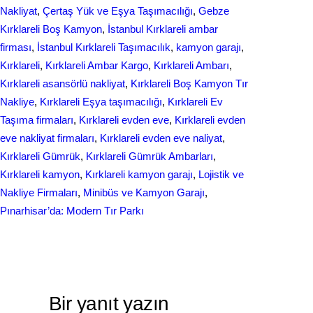
Nakliyat
, 
Çertaş Yük ve Eşya Taşımacılığı
, 
Gebze
Kırklareli Boş Kamyon
, 
İstanbul Kırklareli ambar
firması
, 
İstanbul Kırklareli Taşımacılık
, 
kamyon garajı
, 
Kırklareli
, 
Kırklareli Ambar Kargo
, 
Kırklareli Ambarı
, 
Kırklareli asansörlü nakliyat
, 
Kırklareli Boş Kamyon Tır
Nakliye
, 
Kırklareli Eşya taşımacılığı
, 
Kırklareli Ev
Taşıma firmaları
, 
Kırklareli evden eve
, 
Kırklareli evden
eve nakliyat firmaları
, 
Kırklareli evden eve naliyat
, 
Kırklareli Gümrük
, 
Kırklareli Gümrük Ambarları
, 
Kırklareli kamyon
, 
Kırklareli kamyon garajı
, 
Lojistik ve
Nakliye Firmaları
, 
Minibüs ve Kamyon Garajı
, 
Pınarhisar’da: Modern Tır Parkı
Bir yanıt yazın