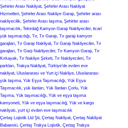
Şehirler Arası Nakliyat
, 
Şehirler Arası Nakliyat
Hizmetleri
, 
Şehirler Arası Nakliye Garajı
, 
Şehirler arası
nakliyecilik
, 
Şehirler Arası taşıma
, 
Şehirler arası
taşımacılık
, 
Tekirdağ Kamyon Garajı Nakliyeciler
, 
ticari
yük taşımacılığı
, 
Tır
, 
Tır Garajı
, 
Tır garajı kamyon
garajları
, 
Tır Garajı Nakliyat
, 
Tır Garajı Nakliyeciler
, 
Tır
garajları
, 
Tır Garjı Nakliyeciler
, 
Tır Kamyon Garajı
, 
Tır
Kırkayak
, 
Tır Nakliye Şirketi
, 
Tır Nakliyecileri
, 
Tır
parkları
, 
Trakya Nakliyat
, 
Türkiye’de evden eve
nakliyat
, 
Uluslararası ve Yurt içi Nakliye
, 
Uluslararası
yük taşıma
, 
Yük Eşya Taşımacılığı
, 
Yük Eşya
Taşımacılık
, 
yük ilanları
, 
Yük İlanları Çorlu
, 
Yük
Taşıma
, 
Yük taşımacılığı
, 
Yük ve eşya taşıma
kamyoneti
, 
Yük ve eşya taşımacılığ
, 
Yük ve kargo
nakliyatı
, 
yurt içi evden еvе taşımacılık
Çertaş Lojistik Ltd Şti
, 
Çertaş Nakliyat
, 
Çertaş Nakliyat
Babaeski
, 
Çertaş Trakya Lojistik
, 
Çertaş Trakya