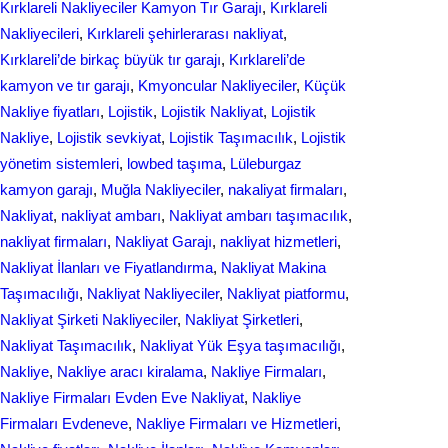
Kırklareli Nakliyeciler Kamyon Tır Garajı
, 
Kırklareli
Nakliyecileri
, 
Kırklareli şehirlerarası nakliyat
, 
Kırklareli’de birkaç büyük tır garajı
, 
Kırklareli’de
kamyon ve tır garajı
, 
Kmyoncular Nakliyeciler
, 
Küçük
Nakliye fiyatları
, 
Lojistik
, 
Lojistik Nakliyat
, 
Lojistik
Nakliye
, 
Lojistik sevkiyat
, 
Lojistik Taşımacılık
, 
Lojistik
yönetim sistemleri
, 
lowbed taşıma
, 
Lüleburgaz
kamyon garajı
, 
Muğla Nakliyeciler
, 
nakaliyat firmaları
, 
Nakliyat
, 
nakliyat ambarı
, 
Nakliyat ambarı taşımacılık
, 
nakliyat firmaları
, 
Nakliyat Garajı
, 
nakliyat hizmetleri
, 
Nakliyat İlanları ve Fiyatlandırma
, 
Nakliyat Makina
Taşımacılığı
, 
Nakliyat Nakliyeciler
, 
Nakliyat piatformu
, 
Nakliyat Şirketi Nakliyeciler
, 
Nakliyat Şirketleri
, 
Nakliyat Taşımacılık
, 
Nakliyat Yük Eşya taşımacılığı
, 
Nakliye
, 
Nakliye aracı kiralama
, 
Nakliye Firmaları
, 
Nakliye Firmaları Evden Eve Nakliyat
, 
Nakliye
Firmaları Evdeneve
, 
Nakliye Firmaları ve Hizmetleri
, 