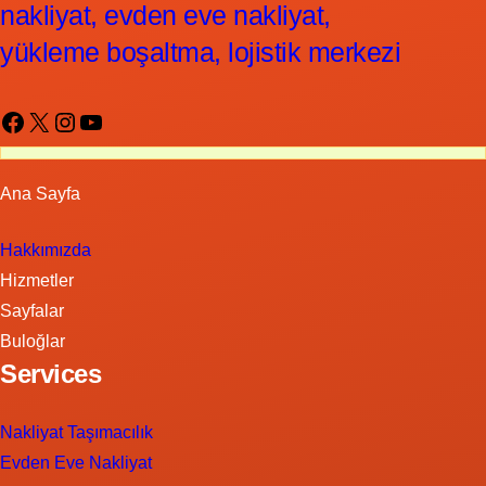
nakliyat, evden eve nakliyat,
yükleme boşaltma, lojistik merkezi
Facebook
X
Instagram
YouTube
Ana Sayfa
Hakkımızda
Hizmetler
Sayfalar
Buloğlar
Services
Nakliyat Taşımacılık
Evden Eve Nakliyat