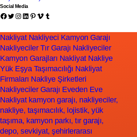
Social Media
Facebook
Twitter
Instagram
LinkedIn
Pinterest
Vimeo
Tumblr
Nakliyat Nakliyeci Kamyon Garajı
Nakliyeciler Tır Garajı Nakliyeciler
Kamyon Garajları Nakliyat Nakliye
Yük Eşya Taşımacılığı Nakliyat
Firmaları Nakliye Şirketleri
Nakliyeciler Garajı Eveden Eve
Nakliyat kamyon garajı, nakliyeciler,
nakliye, taşımacılık, lojistik, yük
taşıma, kamyon parkı, tır garajı,
depo, sevkiyat, şehirlerarası