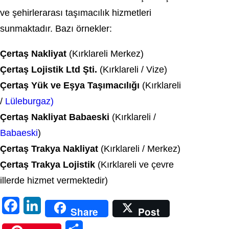
ve şehirlerarası taşımacılık hizmetleri
sunmaktadır. Bazı örnekler:
Çertaş Nakliyat
(Kırklareli Merkez)
Çertaş Lojistik Ltd Şti.
(Kırklareli / Vize)
Çertaş Yük ve Eşya Taşımacılığı
(Kırklareli
/
Lüleburgaz)
Çertaş Nakliyat Babaeski
(Kırklareli /
Babaeski
)
Çertaş Trakya Nakliyat
(Kırklareli / Merkez)
Çertaş Trakya Lojistik
(Kırklareli ve çevre
illerde hizmet vermektedir)
F
L
Share
Post
a
i
S