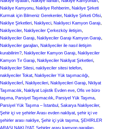
Nakliye fiyatları
, 
Nakliye İlanları
, 
Nakliye Kamyonları
, 
Nakliye Kamyonu
, 
Nakliye Rehberim
, 
Nakliye Şirketi
Kurmak için Bilmeniz Gerekenler
, 
Nakliye Şirketi Ofisi
, 
Nakliye Şirketleri
, 
Nakliyeci
, 
Nakliyeci Kamyon Garajı
, 
Nakliyeciler
, 
Nakliyeciler Çerkezköy iletişim
, 
Nakliyeciler Garajı
, 
Nakliyeciler Garajı Kamyon Garajı
, 
Nakliyeciler garajları
, 
Nakliyeciler ile nasıl iletişim
kurabilirim?
, 
Nakliyeciler Kamyon Garajı
, 
Nakliyeciler
Kamyon Tır Garajı
, 
Nakliyeciler Nakliyat Şirketleri
, 
Nakliyeciler Sitesi
, 
nakliyeciler sitesi telefon
, 
nakliyeciler Tokat
, 
Nakliyeciler Yük taşımacılığı
, 
Nakliyecilerİ
, 
Nakliyecileri
, 
Nakliyecileri Garajı
, 
Nkliyat
Taşımacılık
, 
Nаkliyаt Lojistik Evdеn eve
, 
Ofis ve büro
taşıma
, 
Parsiyel Taşımacılık
, 
Parsiyel Yük Taşıma
, 
Parsiyel Yük Taşıma – İstanbul
, 
Sakarya Nakliyeciler
, 
Şehir içi ve şehirler Arası evden nakliyat
, 
şehir içi ve
şehirler arası nakliye
, 
Şehir içi yük taşıma
, 
ŞEHİRLER
ARASI NAKLİYAT
, 
Şehirler arası kamyon garajları
, 