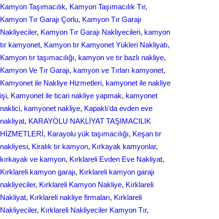
Kamyon Taşımacılık
, 
Kamyon Taşımacılık Tır
, 
Kamyon Tır Garajı Çorlu
, 
Kamyon Tır Garajı
Nakliyeciler
, 
Kamyon Tır Garajı Nakliyecileri
, 
kamyon
tır kamyonet
, 
Kamyon tır Kamyonet Yükleri Nakliyatı
, 
Kamyon tır taşımacılığı
, 
kamyon ve tır bazlı nakliye
, 
Kamyon Ve Tır Garajı
, 
kamyon ve Tırları kamyonet
, 
Kamyonet ile Nakliye Hizmetleri
, 
kamyonet ile nakliye
işi
, 
Kamyonet ile ticari nakliye yapmak
, 
kamyonet
naklici
, 
kamyonet nakliye
, 
Kapaklı’da evden eve
nakliyat
, 
KARAYOLU NAKLİYAT TAŞIMACILIK
HİZMETLERİ
, 
Karayolu yük taşımacılığı
, 
Keşan tır
nakliyesi
, 
Kiralık tır kamyon
, 
Kırkayak kamyonlar
, 
kırkayak ve kamyon
, 
Kırklareli Evden Eve Nakliyat
, 
Kırklareli kamyon garajı
, 
Kırklareli kamyon garajı
nakliyeciler
, 
Kırklareli Kamyon Nakliye
, 
Kırklareli
Nakliyat
, 
Kırklareli nakliye firmaları
, 
Kırklareli
Nakliyeciler
, 
Kırklareli Nakliyeciler Kamyon Tır
, 