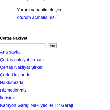
Yorum yapabilmek için
oturum açmalısınız
.
Çertaş Nakliyat
Ara
S
Ana sayfa
e
Çertaş nakliyat firması
a
Çertaş Nakliyat Şirketi
r
Çorlu Hakkında
c
Hakkımızda
h
Hizmetlerimiz
İletişim
Kamyon Garajı Nakliyeciler Tır Garajı