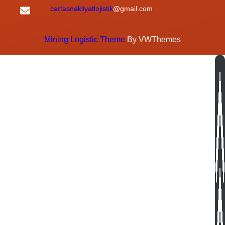
certasnakliyatlojistik
@gmail.com
Mining Logistic Theme
By VWThemes