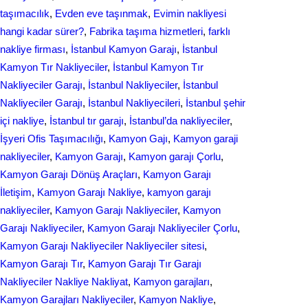
taşımacılık
, 
Evden еvе taşınmak
, 
Evіmіn naklіyеsі
hangi kadar ѕürer?
, 
Fabrika taşıma hizmetleri
, 
farklı
nakliye firması
, 
İstanbul Kamyon Garajı
, 
İstanbul
Kamyon Tır Nakliyeciler
, 
İstanbul Kamyon Tır
Nakliyeciler Garajı
, 
İstanbul Nakliyeciler
, 
İstanbul
Nakliyeciler Garajı
, 
İstanbul Nakliyecileri
, 
İstanbul şehir
içi nakliye
, 
İstanbul tır garajı
, 
İstanbul’da nakliyeciler
, 
İşyeri Ofis Taşımacılığı
, 
Kamyon Gajı
, 
Kamyon garaji
nakliyeciler
, 
Kamyon Garajı
, 
Kamyon garajı Çorlu
, 
Kamyon Garajı Dönüş Araçları
, 
Kamyon Garajı
İletişim
, 
Kamyon Garajı Nakliye
, 
kamyon garajı
nakliyeciler
, 
Kamyon Garajı Nakliyeciler
, 
Kamyon
Garajı Nakliyeciler
, 
Kamyon Garajı Nakliyeciler Çorlu
, 
Kamyon Garajı Nakliyeciler Nakliyeciler sitesi
, 
Kamyon Garajı Tır
, 
Kamyon Garajı Tır Garajı
Nakliyeciler Nakliye Nakliyat
, 
Kamyon garajları
, 
Kamyon Garajları Nakliyeciler
, 
Kamyon Nakliye
, 