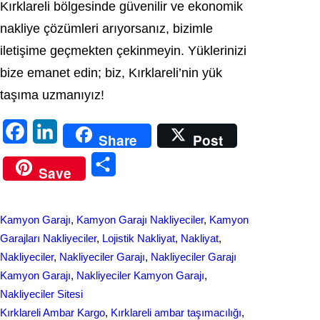
Kırklareli bölgesinde güvenilir ve ekonomik
nakliye çözümleri arıyorsanız, bizimle
iletişime geçmekten çekinmeyin. Yüklerinizi
bize emanet edin; biz, Kırklareli’nin yük
taşıma uzmanıyız!
F
L
Share
Post
a
i
S
Save
c
n
h
e
k
a
Kamyon Garajı
, 
Kamyon Garajı Nakliyeciler
, 
Kamyon
b
e
r
Garajları Nakliyeciler
, 
Lojistik Nakliyat
, 
Nakliyat
, 
o
d
Nakliyeciler
, 
Nakliyeciler Garajı
, 
Nakliyeciler Garajı
e
Kamyon Garajı
, 
Nakliyeciler Kamyon Garajı
, 
o
I
Nakliyeciler Sitesi
k
n
Kırklareli Ambar Kargo
, 
Kırklareli ambar taşımacılığı
, 