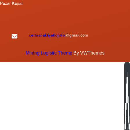
Pazar Kapalı
certasnakliyatlojistik
@gmail.com
Mining Logistic Theme
By VWThemes