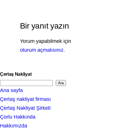
Bir yanıt yazın
Yorum yapabilmek için
oturum açmalısınız
.
Çertaş Nakliyat
Ara
S
Ana sayfa
e
Çertaş nakliyat firması
a
Çertaş Nakliyat Şirketi
r
Çorlu Hakkında
c
Hakkımızda