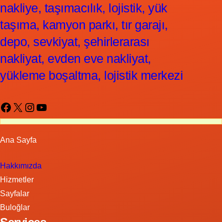
nakliye, taşımacılık, lojistik, yük
taşıma, kamyon parkı, tır garajı,
depo, sevkiyat, şehirlerarası
nakliyat, evden eve nakliyat,
yükleme boşaltma, lojistik merkezi
Facebook
X
Instagram
YouTube
Ana Sayfa
Hakkımızda
Hizmetler
Sayfalar
Buloğlar