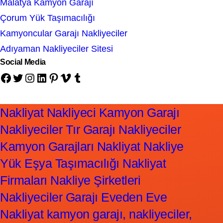
Malatya Kamyon Garajı
Çorum Yük Taşımacılığı
Kamyoncular Garajı Nakliyeciler
Adıyaman Nakliyeciler Sitesi
Social Media
Facebook
Twitter
Instagram
LinkedIn
Pinterest
Vimeo
Tumblr
Nakliyat Nakliyeci Kamyon Garajı
Nakliyeciler Tır Garajı Nakliyeciler
Kamyon Garajları Nakliyat Nakliye
Yük Eşya Taşımacılığı Nakliyat
Firmaları Nakliye Şirketleri
Nakliyeciler Garajı Eveden Eve
Nakliyat kamyon garajı, nakliyeciler,