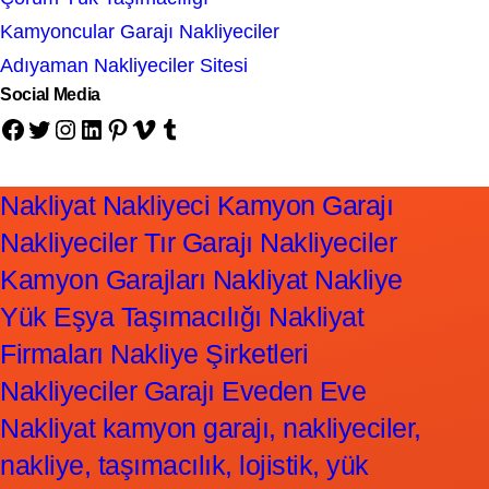
Kamyoncular Garajı Nakliyeciler
Adıyaman Nakliyeciler Sitesi
Social Media
Facebook
Twitter
Instagram
LinkedIn
Pinterest
Vimeo
Tumblr
Nakliyat Nakliyeci Kamyon Garajı
Nakliyeciler Tır Garajı Nakliyeciler
Kamyon Garajları Nakliyat Nakliye
Yük Eşya Taşımacılığı Nakliyat
Firmaları Nakliye Şirketleri
Nakliyeciler Garajı Eveden Eve
Nakliyat kamyon garajı, nakliyeciler,
nakliye, taşımacılık, lojistik, yük