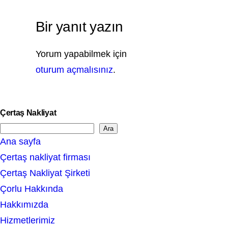
Bir yanıt yazın
Yorum yapabilmek için
oturum açmalısınız
.
Çertaş Nakliyat
Ara
S
Ana sayfa
e
Çertaş nakliyat firması
a
Çertaş Nakliyat Şirketi
r
Çorlu Hakkında
c
Hakkımızda
h
Hizmetlerimiz