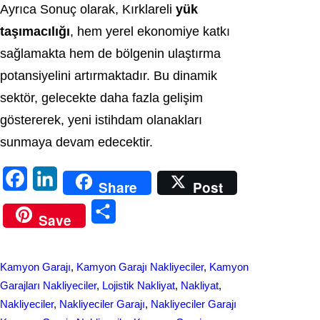
Ayrıca Sonuç olarak, Kırklareli
yük
taşımacılığı
, hem yerel ekonomiye katkı
sağlamakta hem de bölgenin ulaştırma
potansiyelini artırmaktadır. Bu dinamik
sektör, gelecekte daha fazla gelişim
göstererek, yeni istihdam olanakları
sunmaya devam edecektir.
F
L
Share
Post
a
i
S
Save
c
n
h
e
k
a
Kamyon Garajı
, 
Kamyon Garajı Nakliyeciler
, 
Kamyon
b
e
r
Garajları Nakliyeciler
, 
Lojistik Nakliyat
, 
Nakliyat
, 
o
d
Nakliyeciler
, 
Nakliyeciler Garajı
, 
Nakliyeciler Garajı
e