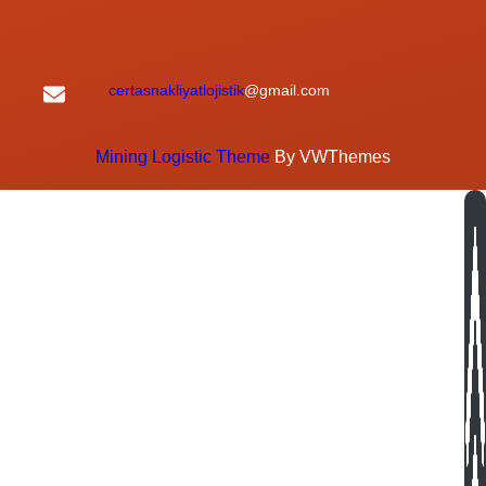
certasnakliyatlojistik
@gmail.com
Mining Logistic Theme
By VWThemes