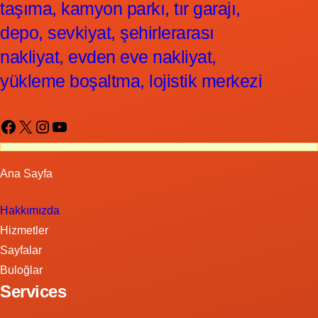
taşıma, kamyon parkı, tır garajı,
depo, sevkiyat, şehirlerarası
nakliyat, evden eve nakliyat,
yükleme boşaltma, lojistik merkezi
Facebook
X
Instagram
YouTube
Ana Sayfa
Hakkımızda
Hizmetler
Sayfalar
Buloğlar
Services