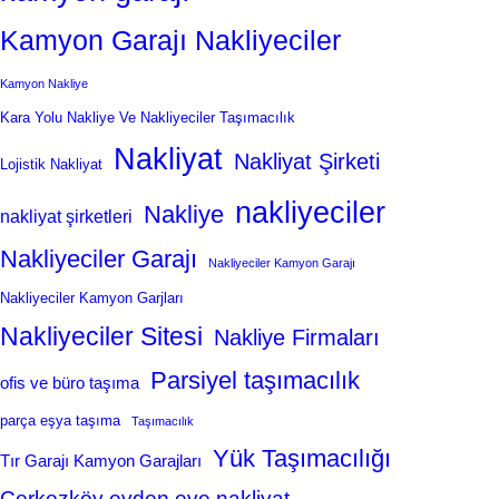
Kamyon Garajı Nakliyeciler
Kamyon Nakliye
Kara Yolu Nakliye Ve Nakliyeciler Taşımacılık
Nakliyat
Nakliyat Şirketi
Lojistik Nakliyat
nakliyeciler
Nakliye
nakliyat şirketleri
Nakliyeciler Garajı
Nakliyeciler Kamyon Garajı
Nakliyeciler Kamyon Garjları
Nakliyeciler Sitesi
Nakliye Firmaları
Parsiyel taşımacılık
ofis ve büro taşıma
parça eşya taşıma
Taşımacılık
Yük Taşımacılığı
Tır Garajı Kamyon Garajları
Çerkezköy evden eve nakliyat