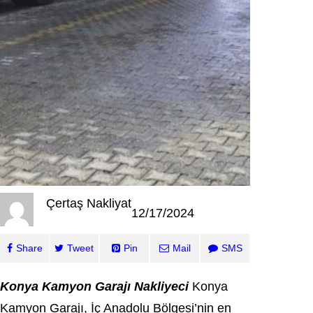
Çertaş Nakliyat
12/17/2024
Share
Tweet
Pin
Mail
SMS
Konya Kamyon Garajı Nakliyeci
Konya
Kamyon Garajı, İç Anadolu Bölgesi’nin en