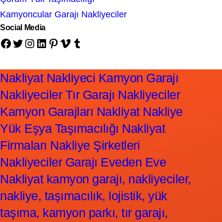
Kamyoncular Garajı Nakliyeciler
Social Media
Facebook
Twitter
Instagram
LinkedIn
Pinterest
Vimeo
Tumblr
Nakliyat Nakliyeci Kamyon Garajı
Nakliyeciler Tır Garajı Nakliyeciler
Kamyon Garajları Nakliyat Nakliye
Yük Eşya Taşımacılığı Nakliyat
Firmaları Nakliye Şirketleri
Nakliyeciler Garajı Eveden Eve
Nakliyat kamyon garajı, nakliyeciler,
nakliye, taşımacılık, lojistik, yük
taşıma, kamyon parkı, tır garajı,