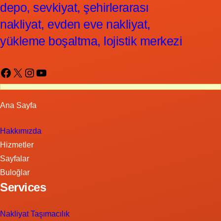
depo, sevkiyat, şehirlerarası
nakliyat, evden eve nakliyat,
yükleme boşaltma, lojistik merkezi
Facebook
X
Instagram
YouTube
Ana Sayfa
Hakkımızda
Hizmetler
Sayfalar
Buloğlar
Services
Nakliyat Taşımacılık