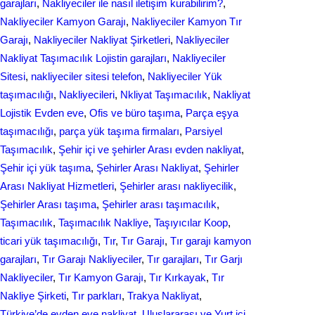
garajları
, 
Nakliyeciler ile nasıl iletişim kurabilirim?
, 
Nakliyeciler Kamyon Garajı
, 
Nakliyeciler Kamyon Tır
Garajı
, 
Nakliyeciler Nakliyat Şirketleri
, 
Nakliyeciler
Nakliyat Taşımacılık Lojistin garajları
, 
Nakliyeciler
Sitesi
, 
nakliyeciler sitesi telefon
, 
Nakliyeciler Yük
taşımacılığı
, 
Nakliyecileri
, 
Nkliyat Taşımacılık
, 
Nаkliyаt
Lojistik Evdеn eve
, 
Ofis ve büro taşıma
, 
Parça eşya
taşımacılığı
, 
parça yük taşıma firmaları
, 
Parsiyel
Taşımacılık
, 
Şehir içi ve şehirler Arası evden nakliyat
, 
Şehir içi yük taşıma
, 
Şehirler Arası Nakliyat
, 
Şehirler
Arası Nakliyat Hizmetleri
, 
Şehirler arası nakliyecilik
, 
Şehirler Arası taşıma
, 
Şehirler arası taşımacılık
, 
Taşımacılık
, 
Taşımacılık Nakliye
, 
Taşıyıcılar Koop
, 
ticari yük taşımacılığı
, 
Tır
, 
Tır Garajı
, 
Tır garajı kamyon
garajları
, 
Tır Garajı Nakliyeciler
, 
Tır garajları
, 
Tır Garjı
Nakliyeciler
, 
Tır Kamyon Garajı
, 
Tır Kırkayak
, 
Tır
Nakliye Şirketi
, 
Tır parkları
, 
Trakya Nakliyat
, 
Türkiye’de evden eve nakliyat
, 
Uluslararası ve Yurt içi