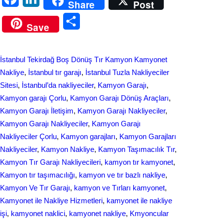
Share
Post
a
i
S
Save
c
n
h
e
k
a
İstanbul Tekirdağ Boş Dönüş Tır Kamyon Kamyonet
b
e
r
Nakliye
, 
İstanbul tır garajı
, 
İstanbul Tuzla Nakliyeciler
o
d
Sitesi
, 
İstanbul’da nakliyeciler
, 
Kamyon Garajı
, 
e
Kamyon garajı Çorlu
, 
Kamyon Garajı Dönüş Araçları
, 
o
I
Kamyon Garajı İletişim
, 
Kamyon Garajı Nakliyeciler
, 
k
n
Kamyon Garajı Nakliyeciler
, 
Kamyon Garajı
Nakliyeciler Çorlu
, 
Kamyon garajları
, 
Kamyon Garajları
Nakliyeciler
, 
Kamyon Nakliye
, 
Kamyon Taşımacılık Tır
, 
Kamyon Tır Garajı Nakliyecileri
, 
kamyon tır kamyonet
, 
Kamyon tır taşımacılığı
, 
kamyon ve tır bazlı nakliye
, 
Kamyon Ve Tır Garajı
, 
kamyon ve Tırları kamyonet
, 
Kamyonet ile Nakliye Hizmetleri
, 
kamyonet ile nakliye
işi
, 
kamyonet naklici
, 
kamyonet nakliye
, 
Kmyoncular