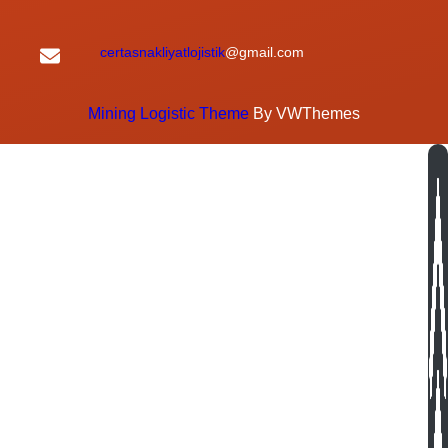
certasnakliyatlojistik
@gmail.com
Mining Logistic Theme
By VWThemes