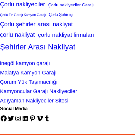
Çorlu nakliyeciler
Çorlu nakliyeciler Garajı
Çorlu Şehir içi
Çorlu Tır Garajı Kamyon Garajı
Çorlu şehirler arası nakliyat
çorlu nakliyat
çorlu nakliyat firmaları
Şehirler Arası Nakliyat
inegöl kamyon garajı
Malatya Kamyon Garajı
Çorum Yük Taşımacılığı
Kamyoncular Garajı Nakliyeciler
Adıyaman Nakliyeciler Sitesi
Social Media
Facebook
Twitter
Instagram
LinkedIn
Pinterest
Vimeo
Tumblr