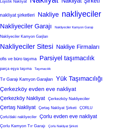
Nakliyat
Nakliyat Şirketi
Lojistik Nakliyat
nakliyeciler
Nakliye
nakliyat şirketleri
Nakliyeciler Garajı
Nakliyeciler Kamyon Garajı
Nakliyeciler Kamyon Garjları
Nakliyeciler Sitesi
Nakliye Firmaları
Parsiyel taşımacılık
ofis ve büro taşıma
parça eşya taşıma
Taşımacılık
Yük Taşımacılığı
Tır Garajı Kamyon Garajları
Çerkezköy evden eve nakliyat
Çerkezköy Nakliyat
Çerkezköy Nakliyeciler
Çertaş Nakliyat
Çertaş Nakliyat Şirketi
ÇORLU
Çorlu evden eve nakliyat
Çorlu'daki nakliyeciler
Çorlu Kamyon Tır Garajı
Çorlu Nakliyat Şirketi