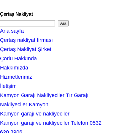
Çertaş Nakliyat
Ara
S
Ana sayfa
e
Çertaş nakliyat firması
a
Çertaş Nakliyat Şirketi
r
Çorlu Hakkında
c
Hakkımızda
h
Hizmetlerimiz
İletişim
Kamyon Garajı Nakliyeciler Tır Garajı
Nakliyeciler Kamyon
Kamyon garajı ve nakliyeciler
Kamyon garajı ve nakliyeciler Telefon 0532
620 3906