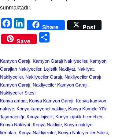
sunmaktadır.
F
L
Share
Post
a
i
S
Save
c
n
h
e
k
a
Kamyon Garajı
, 
Kamyon Garajı Nakliyeciler
, 
Kamyon
b
e
r
Garajları Nakliyeciler
, 
Lojistik Nakliyat
, 
Nakliyat
, 
o
d
Nakliyeciler
, 
Nakliyeciler Garajı
, 
Nakliyeciler Garajı
e
Kamyon Garajı
, 
Nakliyeciler Kamyon Garajı
, 
o
I
Nakliyeciler Sitesi
k
n
Konya ambar
, 
Konya Kamyon Garajı
, 
Konya kamyon
nakliye
, 
Konya kamyonet nakliye
, 
Konya Komple Yük
Taşımacılığı
, 
Konya lojistik
, 
Konya lojistik hizmetleri
, 
Konya Nakliyat
, 
Konya Nakliye
, 
Konya nakliye
firmaları
, 
Konya Nakliyeciler
, 
Konya Nakliyeciler Sitesi
, 