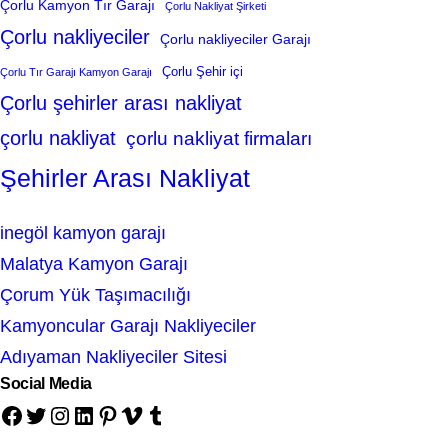
Çorlu Kamyon Tır Garajı
Çorlu Nakliyat Şirketi
Çorlu nakliyeciler
Çorlu nakliyeciler Garajı
Çorlu Şehir içi
Çorlu Tır Garajı Kamyon Garajı
Çorlu şehirler arası nakliyat
çorlu nakliyat
çorlu nakliyat firmaları
Şehirler Arası Nakliyat
inegöl kamyon garajı
Malatya Kamyon Garajı
Çorum Yük Taşımacılığı
Kamyoncular Garajı Nakliyeciler
Adıyaman Nakliyeciler Sitesi
Social Media
Facebook
Twitter
Instagram
LinkedIn
Pinterest
Vimeo
Tumblr