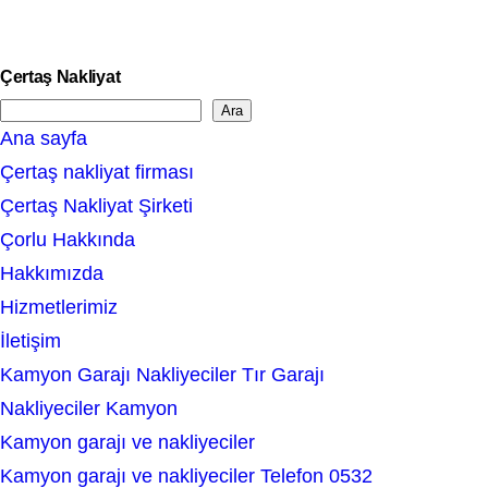
Çertaş Nakliyat
Ara
S
Ana sayfa
e
Çertaş nakliyat firması
a
Çertaş Nakliyat Şirketi
r
Çorlu Hakkında
c
Hakkımızda
h
Hizmetlerimiz
İletişim
Kamyon Garajı Nakliyeciler Tır Garajı
Nakliyeciler Kamyon
Kamyon garajı ve nakliyeciler
Kamyon garajı ve nakliyeciler Telefon 0532