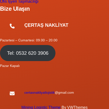
Ofis İşyeri Taşımacılığı
Bize Ulaşın
ÇERTAŞ NAKLİYAT
Pazartesi – Cumartesi: 09.00 – 20.00
Tel: 0532 620 3906
Pazar Kapalı
certasnakliyatlojistik
@gmail.com
Mining Logistic Theme
By VWThemes