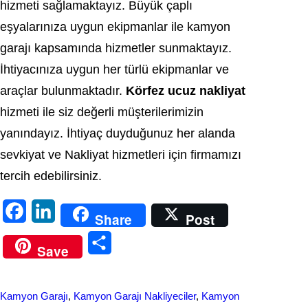
hizmeti sağlamaktayız. Büyük çaplı
eşyalarınıza uygun ekipmanlar ile kamyon
garajı kapsamında hizmetler sunmaktayız.
İhtiyacınıza uygun her türlü ekipmanlar ve
araçlar bulunmaktadır.
Körfez ucuz nakliyat
hizmeti ile siz değerli müşterilerimizin
yanındayız. İhtiyaç duyduğunuz her alanda
sevkiyat ve Nakliyat hizmetleri için firmamızı
tercih edebilirsiniz.
F
L
Share
Post
a
i
S
Save
c
n
h
e
k
a
Kamyon Garajı
, 
Kamyon Garajı Nakliyeciler
, 
Kamyon
b
e