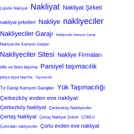
Nakliyat
Nakliyat Şirketi
Lojistik Nakliyat
nakliyeciler
Nakliye
nakliyat şirketleri
Nakliyeciler Garajı
Nakliyeciler Kamyon Garajı
Nakliyeciler Kamyon Garjları
Nakliyeciler Sitesi
Nakliye Firmaları
Parsiyel taşımacılık
ofis ve büro taşıma
parça eşya taşıma
Taşımacılık
Yük Taşımacılığı
Tır Garajı Kamyon Garajları
Çerkezköy evden eve nakliyat
Çerkezköy Nakliyat
Çerkezköy Nakliyeciler
Çertaş Nakliyat
Çertaş Nakliyat Şirketi
ÇORLU
Çorlu evden eve nakliyat
Çorlu'daki nakliyeciler