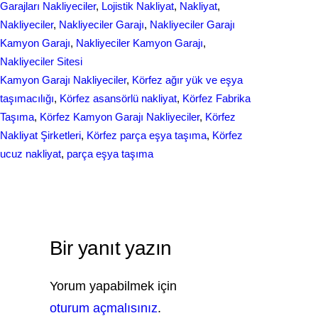
r
Garajları Nakliyeciler
, 
Lojistik Nakliyat
, 
Nakliyat
, 
o
d
Nakliyeciler
, 
Nakliyeciler Garajı
, 
Nakliyeciler Garajı
e
Kamyon Garajı
, 
Nakliyeciler Kamyon Garajı
, 
o
I
Nakliyeciler Sitesi
k
n
Kamyon Garajı Nakliyeciler
, 
Körfez ağır yük ve eşya
taşımacılığı
, 
Körfez asansörlü nakliyat
, 
Körfez Fabrika
Taşıma
, 
Körfez Kamyon Garajı Nakliyeciler
, 
Körfez
Nakliyat Şirketleri
, 
Körfez parça eşya taşıma
, 
Körfez
ucuz nakliyat
, 
parça eşya taşıma
Bir yanıt yazın
Yorum yapabilmek için
oturum açmalısınız
.