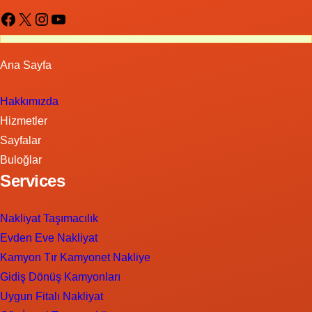
Facebook
X
Instagram
YouTube
Ana Sayfa
Hakkımızda
Hizmetler
Sayfalar
Buloğlar
Services
Nakliyat Taşımacılık
Evden Eve Nakliyat
Kamyon Tır Kamyonet Nakliye
Gidiş Dönüş Kamyonları
Uygun Fitalı Nakliyat