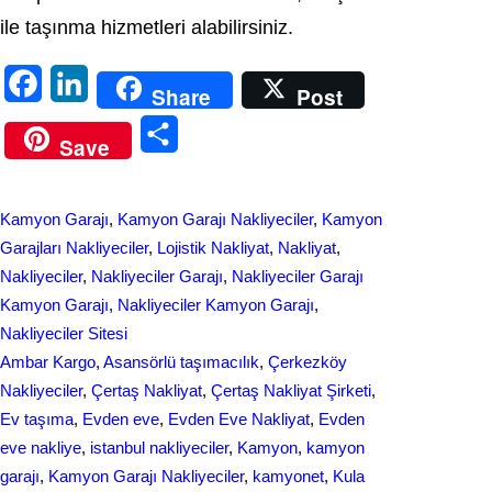
ile taşınma hizmetleri alabilirsiniz.
F
L
Share
Post
a
i
S
Save
c
n
h
e
k
a
Kamyon Garajı
, 
Kamyon Garajı Nakliyeciler
, 
Kamyon
b
e
r
Garajları Nakliyeciler
, 
Lojistik Nakliyat
, 
Nakliyat
, 
o
d
Nakliyeciler
, 
Nakliyeciler Garajı
, 
Nakliyeciler Garajı
e
Kamyon Garajı
, 
Nakliyeciler Kamyon Garajı
, 
o
I
Nakliyeciler Sitesi
k
n
Ambar Kargo
, 
Asansörlü taşımacılık
, 
Çerkezköy
Nakliyeciler
, 
Çertaş Nakliyat
, 
Çertaş Nakliyat Şirketi
, 
Ev taşıma
, 
Evden eve
, 
Evden Eve Nakliyat
, 
Evden
eve nakliye
, 
istanbul nakliyeciler
, 
Kamyon
, 
kamyon
garajı
, 
Kamyon Garajı Nakliyeciler
, 
kamyonet
, 
Kula