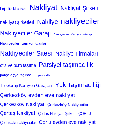
Nakliyat
Nakliyat Şirketi
Lojistik Nakliyat
nakliyeciler
Nakliye
nakliyat şirketleri
Nakliyeciler Garajı
Nakliyeciler Kamyon Garajı
Nakliyeciler Kamyon Garjları
Nakliyeciler Sitesi
Nakliye Firmaları
Parsiyel taşımacılık
ofis ve büro taşıma
parça eşya taşıma
Taşımacılık
Yük Taşımacılığı
Tır Garajı Kamyon Garajları
Çerkezköy evden eve nakliyat
Çerkezköy Nakliyat
Çerkezköy Nakliyeciler
Çertaş Nakliyat
Çertaş Nakliyat Şirketi
ÇORLU
Çorlu evden eve nakliyat
Çorlu'daki nakliyeciler