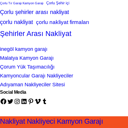
Çorlu Şehir içi
Çorlu Tır Garajı Kamyon Garajı
Çorlu şehirler arası nakliyat
çorlu nakliyat
çorlu nakliyat firmaları
Şehirler Arası Nakliyat
inegöl kamyon garajı
Malatya Kamyon Garajı
Çorum Yük Taşımacılığı
Kamyoncular Garajı Nakliyeciler
Adıyaman Nakliyeciler Sitesi
Social Media
Facebook
Twitter
Instagram
LinkedIn
Pinterest
Vimeo
Tumblr
Nakliyat Nakliyeci Kamyon Garajı