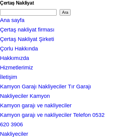
Çertaş Nakliyat
Ara
S
Ana sayfa
e
Çertaş nakliyat firması
a
Çertaş Nakliyat Şirketi
r
Çorlu Hakkında
c
Hakkımızda
h
Hizmetlerimiz
İletişim
Kamyon Garajı Nakliyeciler Tır Garajı
Nakliyeciler Kamyon
Kamyon garajı ve nakliyeciler
Kamyon garajı ve nakliyeciler Telefon 0532
620 3906
Nakliyeciler