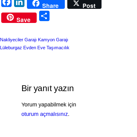
F
L
Share
Post
a
i
S
Save
c
n
h
e
k
a
Nakliyeciler Garajı Kamyon Garajı
b
e
r
Lüleburgaz Evden Eve Taşımacılık
o
d
e
o
I
k
n
Bir yanıt yazın
Yorum yapabilmek için
oturum açmalısınız
.