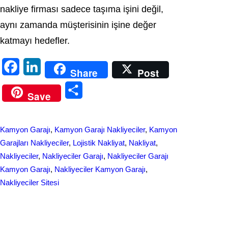
nakliye firması sadece taşıma işini değil,
aynı zamanda müşterisinin işine değer
katmayı hedefler.
F
L
Share
Post
a
i
S
Save
c
n
h
e
k
a
Kamyon Garajı
, 
Kamyon Garajı Nakliyeciler
, 
Kamyon
b
e
r
Garajları Nakliyeciler
, 
Lojistik Nakliyat
, 
Nakliyat
, 
o
d
Nakliyeciler
, 
Nakliyeciler Garajı
, 
Nakliyeciler Garajı
e
Kamyon Garajı
, 
Nakliyeciler Kamyon Garajı
, 
o
I
Nakliyeciler Sitesi
k
n