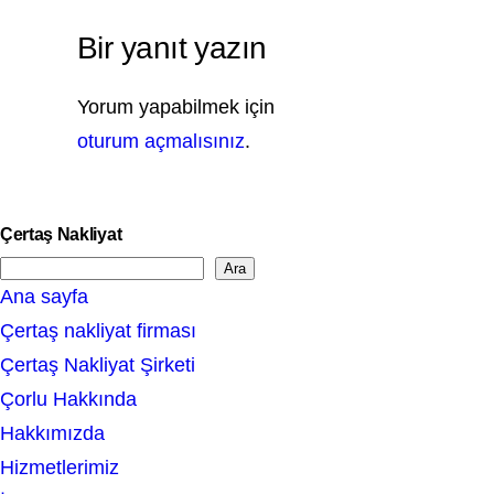
Bir yanıt yazın
Yorum yapabilmek için
oturum açmalısınız
.
Çertaş Nakliyat
Ara
S
Ana sayfa
e
Çertaş nakliyat firması
a
Çertaş Nakliyat Şirketi
r
Çorlu Hakkında
c
Hakkımızda
h
Hizmetlerimiz