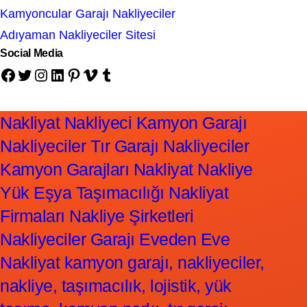
Kamyoncular Garajı Nakliyeciler
Adıyaman Nakliyeciler Sitesi
Social Media
Facebook
Twitter
Instagram
LinkedIn
Pinterest
Vimeo
Tumblr
Nakliyat Nakliyeci Kamyon Garajı
Nakliyeciler Tır Garajı Nakliyeciler
Kamyon Garajları Nakliyat Nakliye
Yük Eşya Taşımacılığı Nakliyat
Firmaları Nakliye Şirketleri
Nakliyeciler Garajı Eveden Eve
Nakliyat kamyon garajı, nakliyeciler,
nakliye, taşımacılık, lojistik, yük