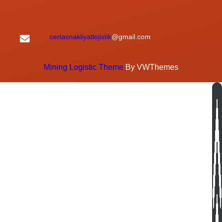
certasnakliyatlojistik
@gmail.com
Mining Logistic Theme
By VWThemes