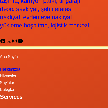
taşıma, kamyon parkı, tır garajı,
depo, sevkiyat, şehirlerarası
nakliyat, evden eve nakliyat,
yükleme boşaltma, lojistik merkezi
Facebook
X
Instagram
YouTube
Ana Sayfa
Hakkımızda
Hizmetler
Sayfalar
Buloğlar
Services