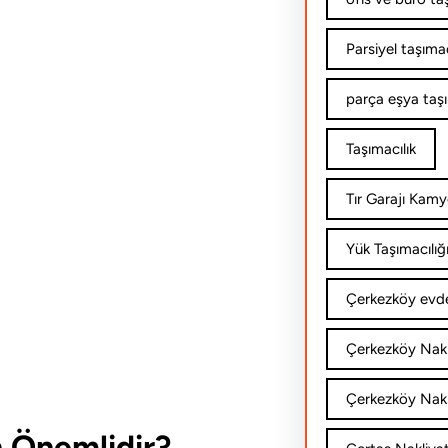
Parsiyel taşımac
parça eşya taş
Taşımacılık
Tır Garajı Kamy
Yük Taşımacılığ
Çerkezköy evde
Çerkezköy Nakl
Çerkezköy Nakli
n Önemlidir?