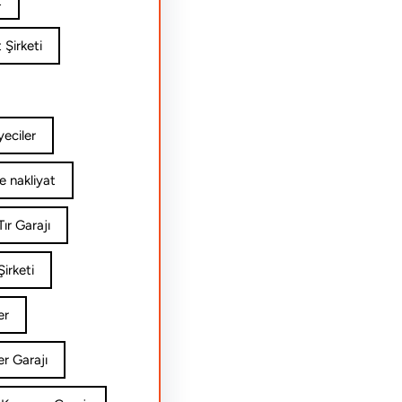
t
 Şirketi
yeciler
e nakliyat
ır Garajı
irketi
er
er Garajı