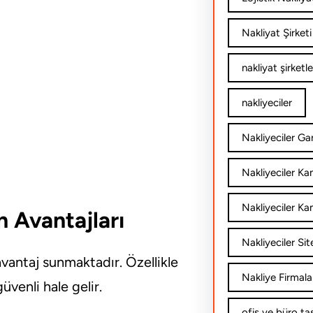
Nakliyat Şirketi
nakliyat şirketle
nakliyeciler
Nakliyeciler Gar
Nakliyeciler K
Nakliyeciler Ka
 Avantajları
Nakliyeciler Sit
avantaj sunmaktadır. Özellikle
Nakliye Firmala
venli hale gelir.
ofis ve büro ta