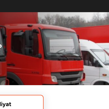
?
liyat