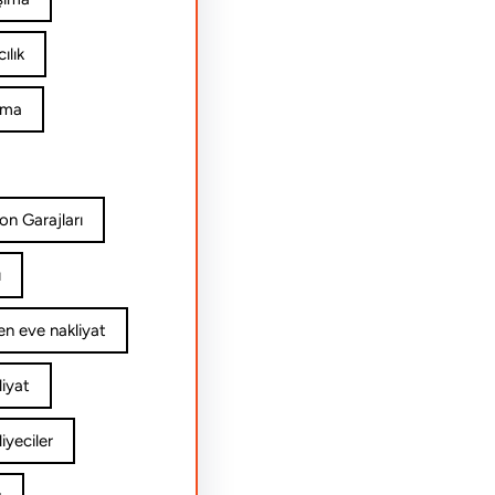
ılık
ıma
on Garajları
ı
n eve nakliyat
iyat
yeciler