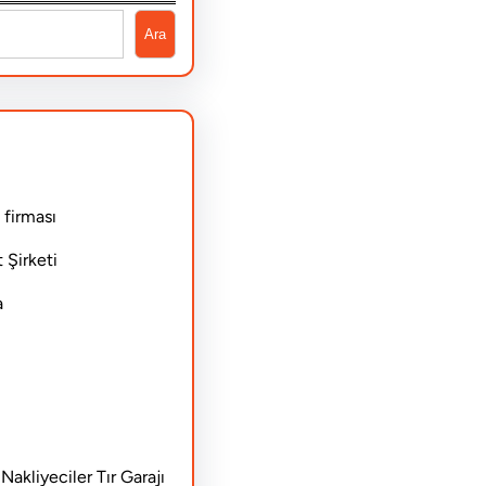
Ara
 firması
 Şirketi
a
akliyeciler Tır Garajı