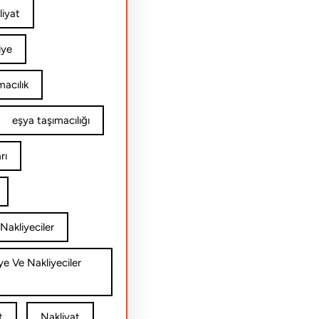
iyat
iye
acılık
eşya taşımacılığı
rı
Nakliyeciler
ye Ve Nakliyeciler
t
Nakliyat