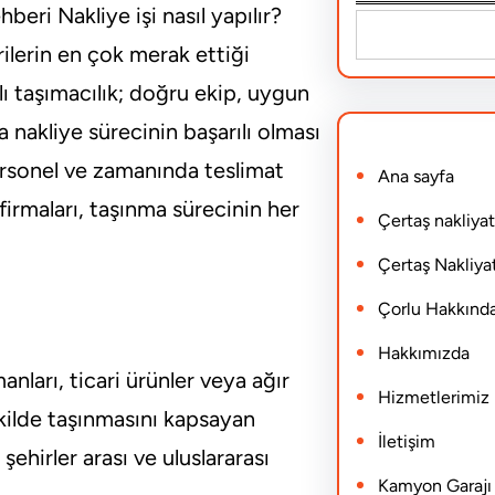
beri Nakliye işi nasıl yapılır?
S
erin en çok merak ettiği
e
nlı taşımacılık; doğru ekip, uygun
a
 nakliye sürecinin başarılı olması
r
ersonel ve zamanında teslimat
Ana sayfa
c
irmaları, taşınma sürecinin her
h
Çertaş nakliyat
Çertaş Nakliyat
Çorlu Hakkınd
Hakkımızda
anları, ticari ürünler veya ağır
Hizmetlerimiz
kilde taşınmasını kapsayan
İletişim
şehirler arası ve uluslararası
Kamyon Garajı N