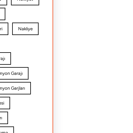
ri
Nakliye
ajı
amyon Garajı
myon Garjları
esi
rı
şıma