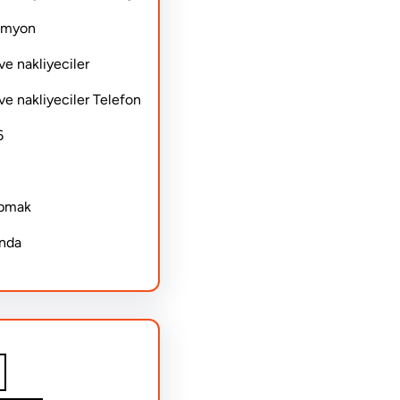
Kamyon
ve nakliyeciler
ve nakliyeciler Telefon
6
apmak
ında