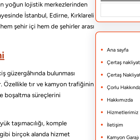
en yoğun lojistik merkezlerinden
S
esinde İstanbul, Edirne, Kırklareli
e
 hem şehir içi hem de şehirler arası
a
r
Ana sayfa
c
mi
h
Çertaş nakliyat
eçiş güzergâhında bulunması
Çertaş Nakliyat
. Özellikle tır ve kamyon trafiğinin
Çorlu Hakkınd
ve boşaltma süreçlerini
Hakkımızda
Hizmetlerimiz
 yük taşımacılığı, komple
İletişim
i gibi birçok alanda hizmet
Kamyon Garajı N