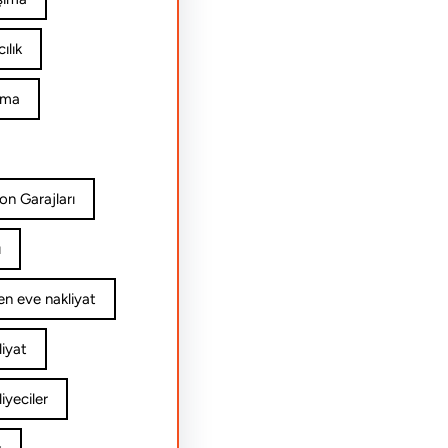
ılık
ıma
on Garajları
ı
n eve nakliyat
iyat
yeciler