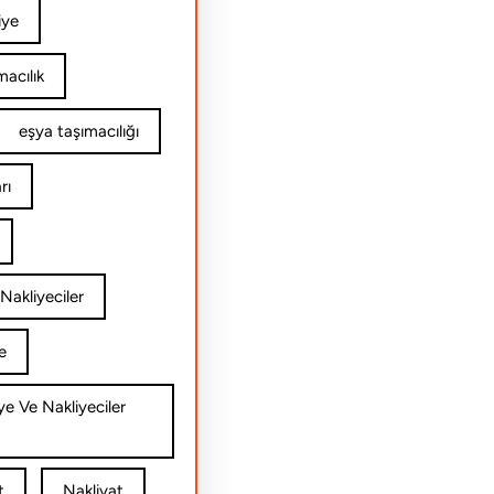
iye
acılık
eşya taşımacılığı
rı
Nakliyeciler
e
ye Ve Nakliyeciler
t
Nakliyat