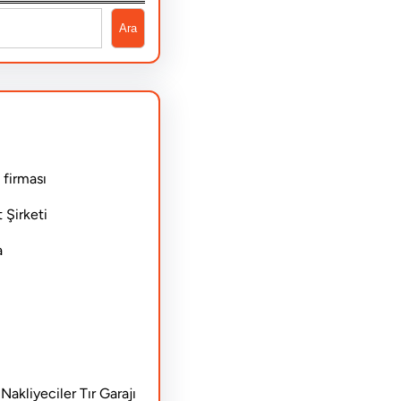
Ara
 firması
 Şirketi
a
akliyeciler Tır Garajı