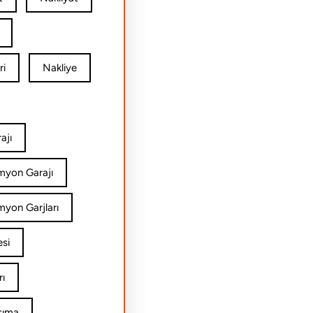
ri
Nakliye
ajı
amyon Garajı
myon Garjları
esi
rı
şıma