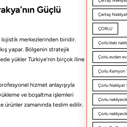
Çertaş Nakliya
Trakya’nın Güçlü
Çertaş Nakliyat
ÇORLU
 lojistik merkezlerinden biridir.
Çorlu'daki nakli
ış yapar. Bölgenin stratejik
Çorlu evden ev
yede yükler Türkiye’nin birçok iline
Çorlu Kamyon T
 profesyonel hizmet anlayışıyla
Çorlu Nakliyat Ş
a yükleme ve boşaltma işlemleri
Çorlu nakliyecil
ce ürünler zamanında teslim edilir.
Çorlu nakliyecil