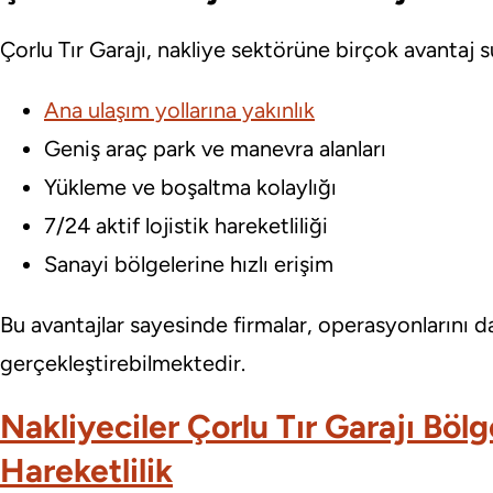
Çorlu Tır Garajı, nakliye sektörüne birçok avantaj s
Ana ulaşım yollarına yakınlık
Geniş araç park ve manevra alanları
Yükleme ve boşaltma kolaylığı
7/24 aktif lojistik hareketliliği
Sanayi bölgelerine hızlı erişim
Bu avantajlar sayesinde firmalar, operasyonlarını d
gerçekleştirebilmektedir.
Nakliyeciler Çorlu Tır Garajı Bölg
Hareketlilik