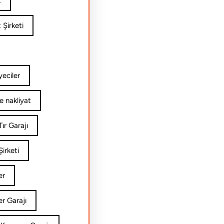
t
 Şirketi
yeciler
e nakliyat
ır Garajı
irketi
er
er Garajı