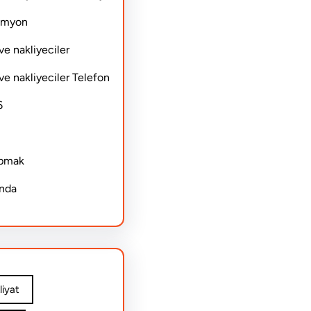
Kamyon
ve nakliyeciler
ve nakliyeciler Telefon
6
apmak
ında
iyat