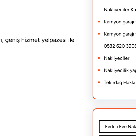
Nakliyeciler 
Kamyon garajı 
Kamyon garajı 
ı, geniş hizmet yelpazesi ile
0532 620 390
Nakliyeciler
Nakliyecilik y
Tekirdağ Hakk
Evden Eve Nakl