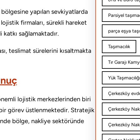
a bölgesine yapılan sevkiyatlarda
Parsiyel taşımac
jistik firmaları, sürekli hareket
parça eşya taş
i katkı sağlamaktadır.
Taşımacılık
ı, teslimat sürelerini kısaltmakta
Tır Garajı Kamy
onuç
Yük Taşımacılığ
Çerkezköy evde
önemli lojistik merkezlerinden biri
 bir görev üstlenmektedir. Stratejik
Çerkezköy Nakl
inde bölge, nakliye sektöründe
Çerkezköy Nakli