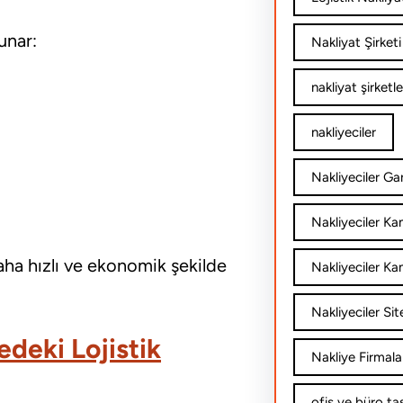
unar:
Nakliyat Şirketi
nakliyat şirketle
nakliyeciler
Nakliyeciler Gar
Nakliyeciler K
aha hızlı ve ekonomik şekilde
Nakliyeciler Ka
Nakliyeciler Sit
edeki Lojistik
Nakliye Firmala
ofis ve büro ta