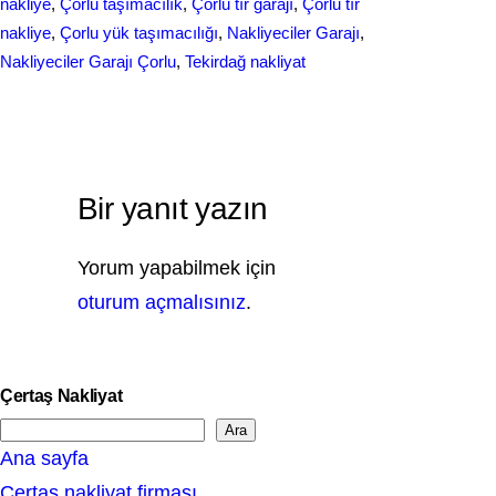
nakliye
, 
Çorlu taşımacılık
, 
Çorlu tır garajı
, 
Çorlu tır
nakliye
, 
Çorlu yük taşımacılığı
, 
Nakliyeciler Garajı
, 
Nakliyeciler Garajı Çorlu
, 
Tekirdağ nakliyat
Bir yanıt yazın
Yorum yapabilmek için
oturum açmalısınız
.
Çertaş Nakliyat
Ara
S
Ana sayfa
e
Çertaş nakliyat firması