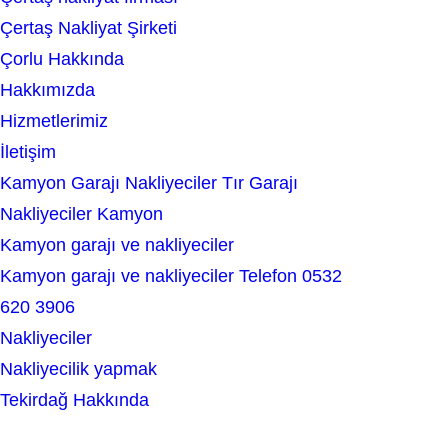
a
Çertaş Nakliyat Şirketi
r
Çorlu Hakkında
c
Hakkımızda
h
Hizmetlerimiz
İletişim
Kamyon Garajı Nakliyeciler Tır Garajı
Nakliyeciler Kamyon
Kamyon garajı ve nakliyeciler
Kamyon garajı ve nakliyeciler Telefon 0532
620 3906
Nakliyeciler
Nakliyecilik yapmak
Tekirdağ Hakkında