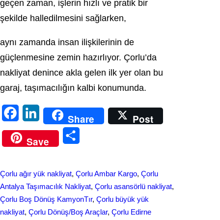
geçen zaman, işlerin hızlı ve pratik bir
şekilde halledilmesini sağlarken,
aynı zamanda insan ilişkilerinin de
güçlenmesine zemin hazırlıyor. Çorlu’da
nakliyat denince akla gelen ilk yer olan bu
garaj, taşımacılığın kalbi konumunda.
F
L
Share
Post
a
i
S
Save
c
n
h
e
k
a
Çorlu ağır yük nakliyat
, 
Çorlu Ambar Kargo
, 
Çorlu
b
e
r
Antalya Taşımacılık Nakliyat
, 
Çorlu asansörlü nakliyat
, 
o
d
Çorlu Boş Dönüş KamyonTır
, 
Çorlu büyük yük
e
nakliyat
, 
Çorlu Dönüş/Boş Araçlar
, 
Çorlu Edirne
o
I