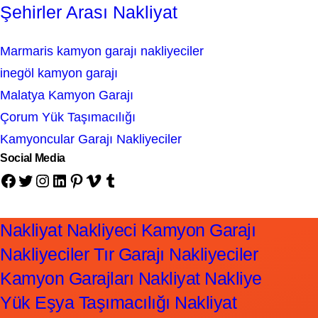
Şehirler Arası Nakliyat
Marmaris kamyon garajı nakliyeciler
inegöl kamyon garajı
Malatya Kamyon Garajı
Çorum Yük Taşımacılığı
Kamyoncular Garajı Nakliyeciler
Social Media
Facebook
Twitter
Instagram
LinkedIn
Pinterest
Vimeo
Tumblr
Nakliyat Nakliyeci Kamyon Garajı
Nakliyeciler Tır Garajı Nakliyeciler
Kamyon Garajları Nakliyat Nakliye
Yük Eşya Taşımacılığı Nakliyat