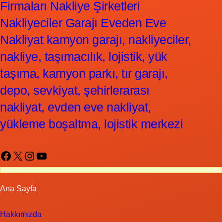
Firmaları Nakliye Şirketleri
Nakliyeciler Garajı Eveden Eve
Nakliyat kamyon garajı, nakliyeciler,
nakliye, taşımacılık, lojistik, yük
taşıma, kamyon parkı, tır garajı,
depo, sevkiyat, şehirlerarası
nakliyat, evden eve nakliyat,
yükleme boşaltma, lojistik merkezi
Facebook
X
Instagram
YouTube
Ana Sayfa
Hakkımızda